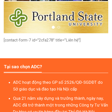
[contact-form-7 id="2cfa278" title="Liên hệ"]
Tại sao chọn ADC?
ADC hoạt động theo GP số 2526/QĐ-SGDĐT do
Sở giáo dục và đào tạo Hà Nội cấp
Qua 21 năm xây dựng và trưởng thành, ngày nay,
ADC đã trở thành một trong những Công ty Tư Vấn
Du Học có uy tín hàng đầu tại Thủ Đô Hà Nội.