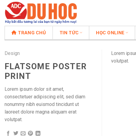
Chuyển
đến
nội
dung
TRANG CHỦ
TIN TỨC
HỌC ONLINE
Design
Lorem ipsum
volutpat.
FLATSOME POSTER
PRINT
Lorem ipsum dolor sit amet,
consectetuer adipiscing elit, sed diam
nonummy nibh euismod tincidunt ut
laoreet dolore magna aliquam erat
volutpat.