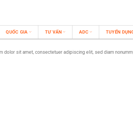
QUỐC GIA
TƯ VẤN
ADC
TUYỂN DỤN
 dolor sit amet, consectetuer adipiscing elit, sed diam nonummy