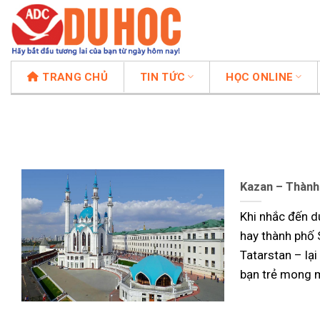
Chuyển
đến
nội
dung
TRANG CHỦ
TIN TỨC
HỌC ONLINE
Kazan – Thành
Khi nhắc đến d
hay thành phố 
Tatarstan – lạ
bạn trẻ mong 