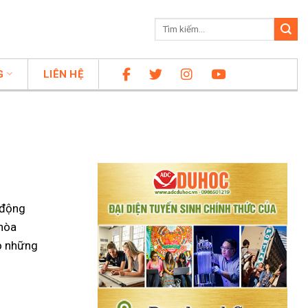
G
LIÊN HỆ
 động
 hòa
ho những