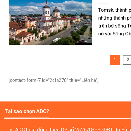
Tomsk, thành p
những thành ph
trên bờ sông T
nó với Sông Ob
1
2
[contact-form-7 id="2cfa278" title="Liên hệ"]
Tại sao chọn ADC?
ADC hoạt động theo GP số 2526/QĐ-SGDĐT do Sở gi