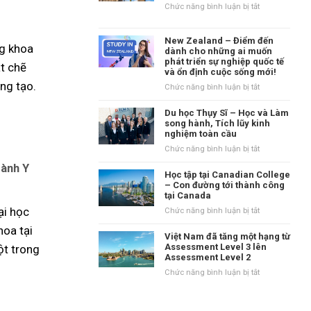
–
ở
Chức năng bình luận bị tắt
Ngôi
Tại
trường
sao
trung
New Zealand – Điểm đến
học
ng khoa
học
dành cho những ai muốn
tại
phát triển sự nghiệp quốc tế
danh
Vương
t chẽ
và ổn định cuộc sống mới!
tiếng
quốc
ng tạo.
tại
ở
Chức năng bình luận bị tắt
Anh?
vùng
New
Waikato,
Zealand
Du học Thụy Sĩ – Học và Làm
New
–
song hành, Tích lũy kinh
Zealand
nghiệm toàn cầu
Điểm
đến
ở
Chức năng bình luận bị tắt
dành
Du
gành Y
cho
học
Học tập tại Canadian College
những
Thụy
– Con đường tới thành công
ai
tại Canada
Sĩ
muốn
–
ại học
ở
Chức năng bình luận bị tắt
phát
Học
Học
triển
hoa tại
và
tập
Việt Nam đã tăng một hạng từ
sự
Làm
tại
Assessment Level 3 lên
ột trong
nghiệp
song
Assessment Level 2
Canadian
quốc
hành,
College
ở
Chức năng bình luận bị tắt
tế
Tích
–
Việt
và
lũy
Con
Nam
ổn
kinh
đường
đã
định