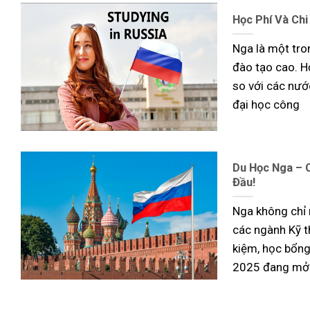
Học Phí Và Chi
Nga là một tro
đào tạo cao. Họ
so với các nướ
đại học công
Du Học Nga – C
Đầu!
Nga không chỉ 
các ngành Kỹ th
kiệm, học bổng
2025 đang mở 