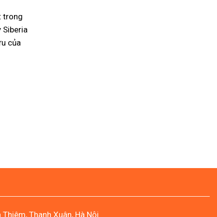
t trong
 Siberia
ưu của
n Thiêm, Thanh Xuân, Hà Nội