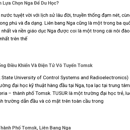
ên Lựa Chọn Nga Để Du Học?
nước tuyệt vời với lịch sử lâu đời, truyền thống đạm nét, cùn
ong phú và đa dạng. Liên bang Nga cũng là một trong ba qu
 nhất và nền giáo dục Nga được coi là một trong cái nôi đào
nhất trên thế
ống Điều Khiển Và Điện Tử Vô Tuyến Tomsk
tate University of Control Systems and Radioelectronics) 
ờng đại học kỹ thuật hàng đầu tại Nga, tọa lạc tại trung tâm 
eria – thành phố Tomsk. TUSUR là một trường đại học trẻ, l
nh trường dẫn đầu và có mặt trên toàn cầu trong
 Thành Phố Tomsk, Liên Bang Nga