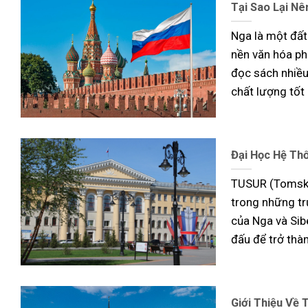
Tại Sao Lại N
Nga là một đất 
nền văn hóa ph
đọc sách nhiều
chất lượng tốt 
Đại Học Hệ Th
TUSUR (Tomsk S
trong những trư
của Nga và Sib
đấu để trở thà
Giới Thiệu Về