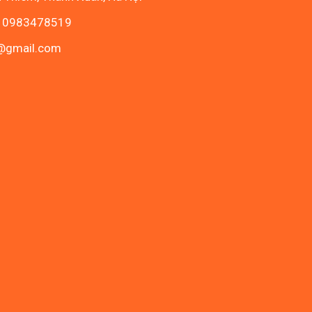
- 0983478519
c@gmail.com