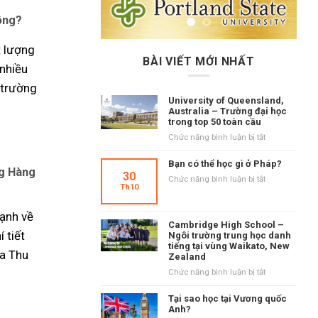
ông?
t lượng
BÀI VIẾT MỚI NHẤT
 nhiều
 trường
University of Queensland,
Australia – Trường đại học
trong top 50 toàn cầu
ở
Chức năng bình luận bị tắt
University
of
Bạn có thể học gì ở Pháp?
ng Hàng
Queensland,
30
ở
Chức năng bình luận bị tắt
Australia
Th10
Bạn
–
có
Trường
mạnh về
thể
đại
Cambridge High School –
học
học
 tiết
Ngôi trường trung học danh
gì
tiếng tại vùng Waikato, New
trong
ở
ùa Thu
Zealand
top
Pháp?
50
ở
Chức năng bình luận bị tắt
toàn
Cambridge
cầu
High
Tại sao học tại Vương quốc
School
Anh?