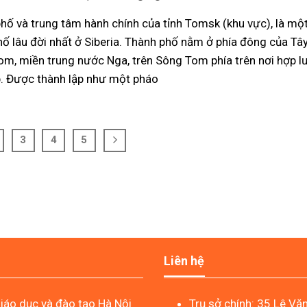
hố và trung tâm hành chính của tỉnh Tomsk (khu vực), là mộ
ố lâu đời nhất ở Siberia. Thành phố nằm ở phía đông của Tây
om, miền trung nước Nga, trên Sông Tom phía trên nơi hợp l
. Được thành lập như một pháo
3
4
5
Liên hệ
áo dục và đào tạo Hà Nội
Trụ sở chính: 35 Lê Vă