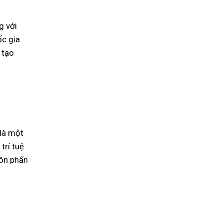
g với
ốc gia
 tạo
là một
trí tuệ
uôn phấn