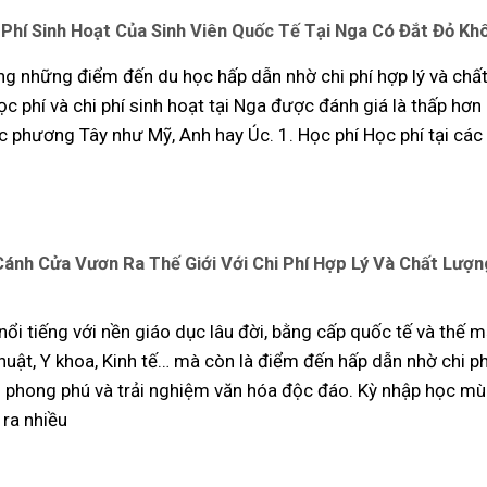
 Phí Sinh Hoạt Của Sinh Viên Quốc Tế Tại Nga Có Đắt Đỏ Kh
ng những điểm đến du học hấp dẫn nhờ chi phí hợp lý và chấ
c phí và chi phí sinh hoạt tại Nga được đánh giá là thấp hơn
c phương Tây như Mỹ, Anh hay Úc. 1. Học phí Học phí tại các
ánh Cửa Vươn Ra Thế Giới Với Chi Phí Hợp Lý Và Chất Lượ
nổi tiếng với nền giáo dục lâu đời, bằng cấp quốc tế và thế 
uật, Y khoa, Kinh tế… mà còn là điểm đến hấp dẫn nhờ chi phí
 phong phú và trải nghiệm văn hóa độc đáo. Kỳ nhập học m
ra nhiều