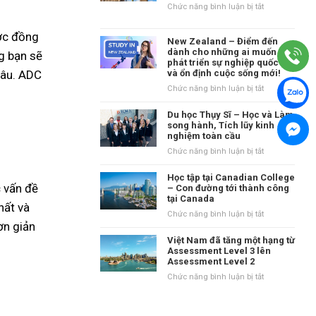
–
ở
Chức năng bình luận bị tắt
Ngôi
Tại
trường
sao
ợc đồng
trung
New Zealand – Điểm đến
học
học
dành cho những ai muốn
g bạn sẽ
tại
phát triển sự nghiệp quốc tế
danh
Vương
và ổn định cuộc sống mới!
đâu. ADC
tiếng
quốc
tại
ở
Chức năng bình luận bị tắt
Anh?
vùng
New
Waikato,
Zealand
Du học Thụy Sĩ – Học và Làm
New
–
song hành, Tích lũy kinh
Zealand
nghiệm toàn cầu
Điểm
đến
ở
Chức năng bình luận bị tắt
dành
Du
cho
học
Học tập tại Canadian College
những
c vấn đề
Thụy
– Con đường tới thành công
ai
tại Canada
Sĩ
hất và
muốn
–
ở
Chức năng bình luận bị tắt
phát
Học
ơn giản
Học
triển
và
tập
Việt Nam đã tăng một hạng từ
sự
Làm
tại
Assessment Level 3 lên
nghiệp
song
Assessment Level 2
Canadian
quốc
hành,
College
ở
Chức năng bình luận bị tắt
tế
Tích
–
Việt
và
lũy
Con
Nam
ổn
kinh
đường
đã
định