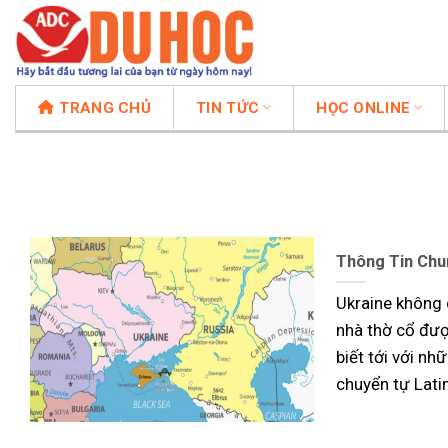
Chuyển
đến
nội
dung
TRANG CHỦ
TIN TỨC
HỌC ONLINE
Thông Tin Chu
Ukraine không c
nhà thờ cổ đượ
biết tới với nh
chuyển tự Lati