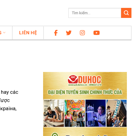
G
LIÊN HỆ
 hay các
 được
Україна,