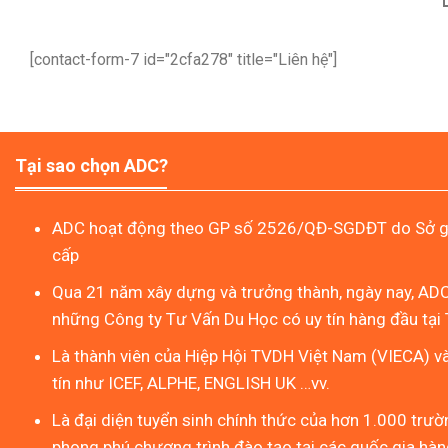
[contact-form-7 id="2cfa278" title="Liên hệ"]
Tại sao chọn ADC?
ADC hoạt động theo GP số 2526/QĐ-SGDĐT do Sở gi
cấp
Qua 21 năm xây dựng và trưởng thành, ngày nay, ADC
những Công ty Tư Vấn Du Học có uy tín hàng đầu tại 
Là thành viên của Hiệp Hội TVDH Việt Nam (VIECA) v
tín như ICEF, ALPHE, ENGLISH UK …vv.
Là đại diện tuyển sinh chính thức của hơn 1.000 trườn
phong phú chương trình đào tạo tại các quốc gia hàng