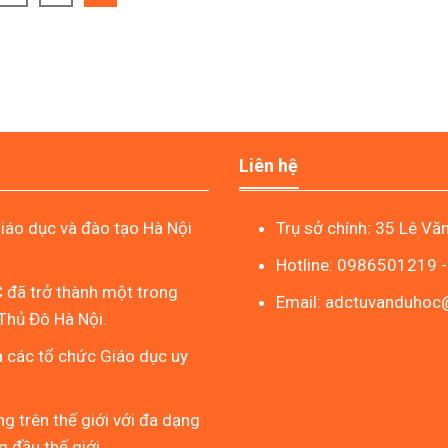
Liên hệ
áo dục và đào tạo Hà Nội
Trụ sở chính: 35 Lê Vă
Hotline: 0986501219 
 đã trở thành một trong
Email: adctuvanduho
Thủ Đô Hà Nội.
à các tổ chức Giáo dục uy
g trên thế giới với đa dạng
 đầu thế giới.