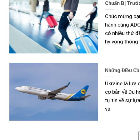
Chuẩn Bị Trước
Chúc mừng bạn
hành cùng ADC 
có nhiều thứ để
hy vọng thông 
Những Điều Cầ
Ukraine là lựa 
cơ bản về Du h
tự tin về sự lự
và