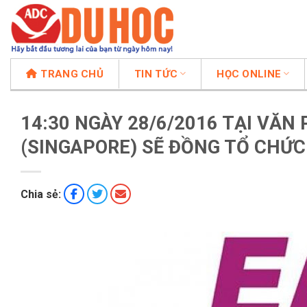
Chuyển
đến
nội
dung
TRANG CHỦ
TIN TỨC
HỌC ONLINE
14:30 NGÀY 28/6/2016 TẠI VĂN
(SINGAPORE) SẼ ĐỒNG TỔ CHỨC
Chia sẻ: