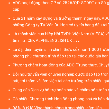
ADC hoạt động theo GP số 2526/QĐ-SGDĐT do Sở gi
cấp
Qua 21 năm xây dựng và trưởng thành, ngày nay, ADC
những Công ty Tư Vấn Du Học có uy tín hàng đầu tại 
Là thành viên của Hiệp Hội TVDH Việt Nam (VIECA) v
tín như ICEF, ALPHE, ENGLISH UK …vv.
Là đại diện tuyển sinh chính thức của hơn 1.000 trườn
phong phú chương trình đào tạo tại các quốc gia hàng
Phương châm hoạt động của ADC “Trung thực, Chuyên
Đội ngũ tư vấn viên chuyên nghiệp được đào tạo tron
sát, tới thăm và làm việc tại các trường trên nhiều qu
Cung cấp Dịch vụ hỗ trợ hoàn hảo và chăm sóc toàn d
Có nhiều Chương trình Học Bổng phong phú và hấp d
98% là tỷ lệ Visa thành công trong nhiều năm liền.