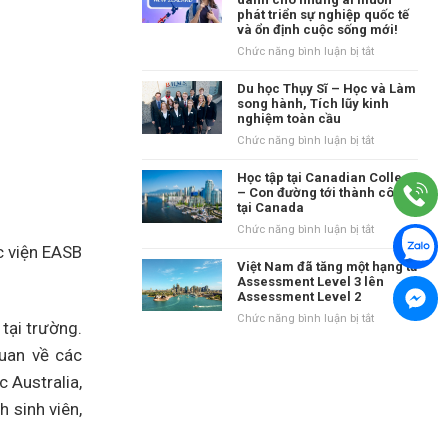
tại
phát triển sự nghiệp quốc tế
danh
Vương
và ổn định cuộc sống mới!
tiếng
quốc
tại
ở
Chức năng bình luận bị tắt
Anh?
vùng
New
Waikato,
Zealand
Du học Thụy Sĩ – Học và Làm
New
–
song hành, Tích lũy kinh
Zealand
nghiệm toàn cầu
Điểm
đến
ở
Chức năng bình luận bị tắt
dành
Du
cho
học
Học tập tại Canadian College
những
Thụy
– Con đường tới thành công
ai
tại Canada
Sĩ
muốn
–
ở
Chức năng bình luận bị tắt
phát
Học
Học
c viện EASB
triển
và
tập
Việt Nam đã tăng một hạng từ
sự
Làm
tại
Assessment Level 3 lên
nghiệp
song
Assessment Level 2
Canadian
quốc
hành,
College
ở
Chức năng bình luận bị tắt
tế
tại trường.
Tích
–
Việt
và
lũy
Con
quan về các
Nam
ổn
kinh
đường
đã
định
nghiệm
 Australia,
tới
tăng
cuộc
toàn
thành
một
 sinh viên,
sống
cầu
công
hạng
mới!
tại
từ