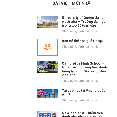
BÀI VIẾT MỚI NHẤT
University of Queensland,
Australia – Trường đại học
trong top 50 toàn cầu
ở
Chức năng bình luận bị tắt
University
of
Bạn có thể học gì ở Pháp?
Queensland,
30
ở
Chức năng bình luận bị tắt
Australia
Th10
Bạn
–
có
Trường
thể
đại
Cambridge High School –
học
học
Ngôi trường trung học danh
gì
tiếng tại vùng Waikato, New
trong
ở
Zealand
top
Pháp?
50
ở
Chức năng bình luận bị tắt
toàn
Cambridge
cầu
High
Tại sao học tại Vương quốc
School
Anh?
–
ở
Chức năng bình luận bị tắt
Ngôi
Tại
trường
sao
trung
New Zealand – Điểm đến
học
học
dành cho những ai muốn