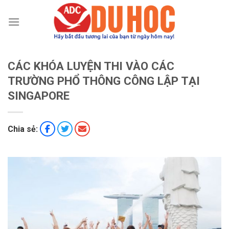
Chuyển
đến
nội
dung
CÁC KHÓA LUYỆN THI VÀO CÁC
TRƯỜNG PHỔ THÔNG CÔNG LẬP TẠI
SINGAPORE
Chia sẻ: