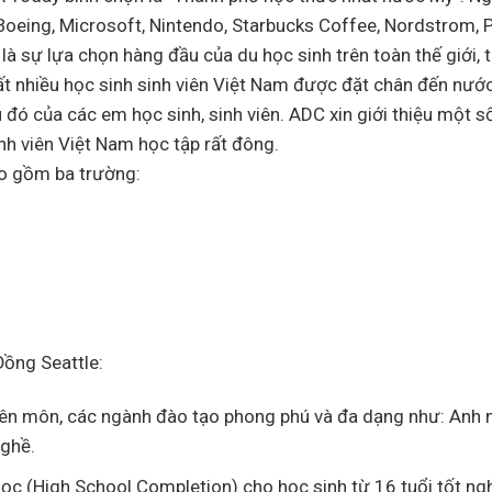
 Boeing, Microsoft, Nintendo, Starbucks Coffee, Nordstrom,
à sự lựa chọn hàng đầu của du học sinh trên toàn thế giới, t
 rất nhiều học sinh sinh viên Việt Nam được đặt chân đến nướ
đó của các em học sinh, sinh viên. ADC xin giới thiệu một 
nh viên Việt Nam học tập rất đông.
o gồm ba trường:
ồng Seattle:
yên môn, các ngành đào tạo phong phú và đa dạng như: Anh 
nghề.
 học (High School Completion) cho học sinh từ 16 tuổi tốt n