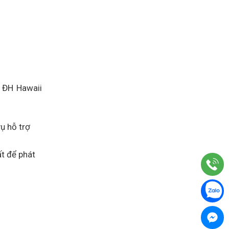
, ĐH Hawaii
ụ hỗ trợ
ất để phát