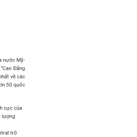
ủa nước Mỹ-
g “Cao Đẳng
nhất về các
hơn 50 quốc
ch cực của
t lượng
tral trở