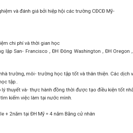
ghiệm và đánh giá bởi hiệp hội các trường CĐCĐ Mỹ-
ệm chi phí và thời gian học
ng lập San- Francisco , ĐH Đông Washington , ĐH Oregon 
hà trường, môi- trường học tập tốt và thân thiện. Các dịch v
học tập..
 lý thuyết và- thực hành đồng thời được tạo điều kiện tốt nh
ể tìm kiếm việc làm tại nước mình.
tle + 2năm tại ĐH Mỹ = 4 năm Bằng cử nhân