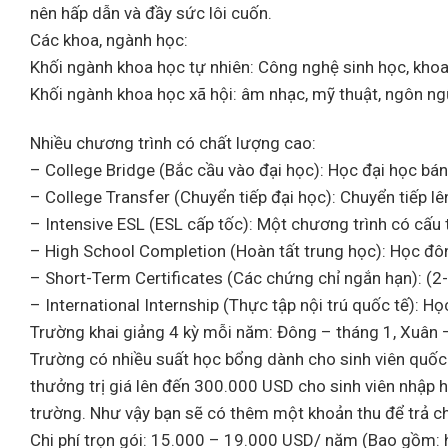
nên hấp dẫn và đầy sức lôi cuốn.
Các khoa, ngành học:
Khối ngành khoa học tự nhiên: Công nghệ sinh học, khoa họ
Khối ngành khoa học xã hội: âm nhạc, mỹ thuật, ngôn ngữ
Nhiều chương trình có chất lượng cao:
– College Bridge (Bắc cầu vào đại học): Học đại học bán
– College Transfer (Chuyển tiếp đại học): Chuyển tiếp l
– Intensive ESL (ESL cấp tốc): Một chương trình có cấu 
– High School Completion (Hoàn tất trung học): Học đô
– Short-Term Certificates (Các chứng chỉ ngắn hạn): (2-
– International Internship (Thực tập nội trú quốc tế): H
Trường khai giảng 4 kỳ mỗi năm: Đông – tháng 1, Xuân –
Trường có nhiều suất học bổng dành cho sinh viên quốc 
thưởng trị giá lên đến 300.000 USD cho sinh viên nhập h
trường. Như vậy bạn sẽ có thêm một khoản thu để trả ch
Chi phí trọn gói: 15.000 – 19.000 USD/ năm (Bao gồm: họ