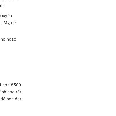
Canada
Assessment
hóa
Level
3
 chuyên
lên
Assessment
ủa Mỹ, để
Level
2
n hộ hoặc
ới hơn 8500
ình học rất
 để học đạt