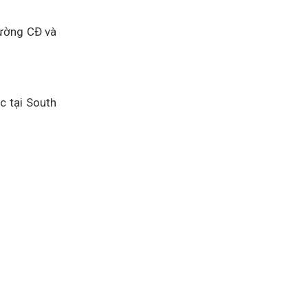
rường CĐ và
c tại South