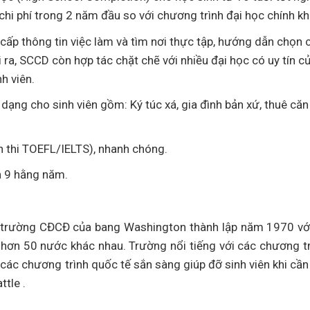
chi phí trong 2 năm đầu so với chương trình đại học chính k
g cấp thông tin việc làm và tìm nơi thực tập, hướng dẫn chọn
 ra, SCCD còn hợp tác chặt chẽ với nhiều đại học có uy tín c
h viên.
ạng cho sinh viên gồm: Ký túc xá, gia đình bản xứ, thuê că
n thi TOEFL/IELTS), nhanh chóng.
và 9 hằng năm.
c trường CĐCĐ của bang Washington thành lập năm 1970 v
 hơn 50 nước khác nhau. Trường nổi tiếng với các chương tr
 các chương trình quốc tế sắn sàng giúp đỡ sinh viên khi cần
tle .