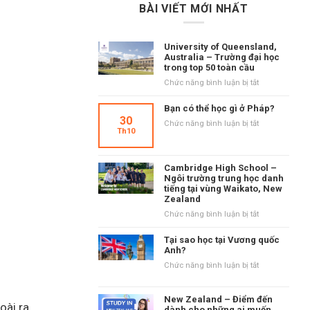
BÀI VIẾT MỚI NHẤT
University of Queensland,
Australia – Trường đại học
trong top 50 toàn cầu
ở
Chức năng bình luận bị tắt
University
of
Bạn có thể học gì ở Pháp?
Queensland,
30
ở
Chức năng bình luận bị tắt
Australia
Th10
Bạn
–
có
Trường
thể
đại
Cambridge High School –
học
học
Ngôi trường trung học danh
gì
tiếng tại vùng Waikato, New
trong
ở
Zealand
top
Pháp?
50
ở
Chức năng bình luận bị tắt
toàn
Cambridge
cầu
High
Tại sao học tại Vương quốc
School
Anh?
–
ở
Chức năng bình luận bị tắt
Ngôi
Tại
trường
sao
trung
New Zealand – Điểm đến
học
oài ra
học
dành cho những ai muốn