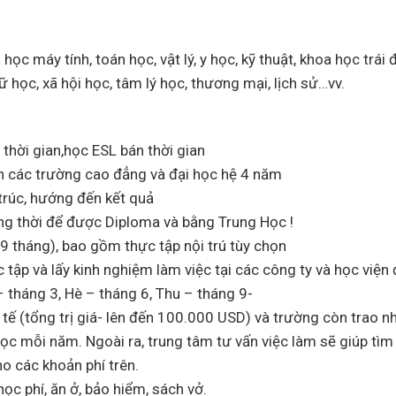
c máy tính, toán học, vật lý, y học, kỹ thuật, khoa học trái đ
 học, xã hội học, tâm lý học, thương mại, lịch sử…vv.
 thời gian,học ESL bán thời gian
ên các trường cao đẳng và đại học hệ 4 năm
trúc, hướng đến kết quả
ng thời để được Diploma và bằng Trung Học !
9 tháng), bao gồm thực tập nội trú tùy chọn
ọc tập và lấy kinh nghiệm làm việc tại các công ty và học việ
 tháng 3, Hè – tháng 6, Thu – tháng 9-
tế (tổng trị giá- lên đến 100.000 USD) và trường còn trao n
ọc mỗi năm. Ngoài ra, trung tâm tư vấn việc làm sẽ giúp tìm 
o các khoản phí trên.
c phí, ăn ở, bảo hiểm, sách vở.