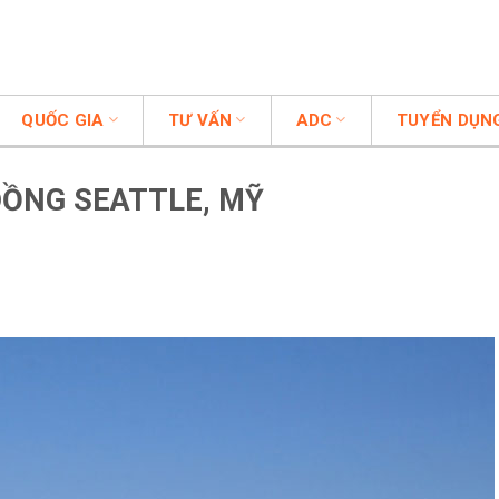
QUỐC GIA
TƯ VẤN
ADC
TUYỂN DỤN
ỒNG SEATTLE, MỸ