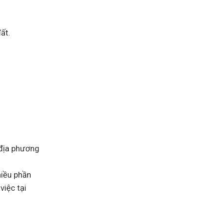
ất.
n địa phương
hiều phần
việc tại