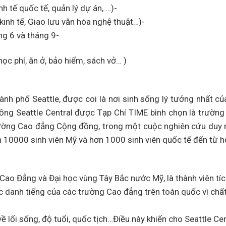
h tế quốc tế, quản lý dự án, …)-
inh tế, Giao lưu văn hóa nghệ thuật…)-
ng 6 và tháng 9-
ọc phí, ăn ở, bảo hiểm, sách vở… )
nh phố Seattle, được coi là nơi sinh sống lý tưởng nhất c
g Seattle Central được Tạp Chí TIME bình chọn là trườn
ường Cao đẳng Cộng đồng, trong một cuộc nghiên cứu duy 
 10000 sinh viên Mỹ và hơn 1000 sinh viên quốc tế đến từ 
 Cao Đẳng và Đại học vùng Tây Bắc nước Mỹ, là thành viên tí
ức danh tiếng của các trường Cao đẳng trên toàn quốc vì chấ
 lối sống, độ tuổi, quốc tịch…Điều này khiến cho Seattle Cen