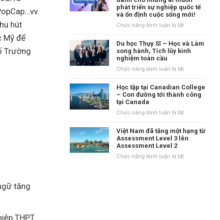
tại
phát triển sự nghiệp quốc tế
danh
 PopCap…vv.
Vương
và ổn định cuộc sống mới!
tiếng
quốc
hu hút
tại
ở
Chức năng bình luận bị tắt
Anh?
vùng
New
c Mỹ để
Waikato,
Zealand
Du học Thụy Sĩ – Học và Làm
New
số Trường
–
song hành, Tích lũy kinh
Zealand
nghiệm toàn cầu
Điểm
đến
ở
Chức năng bình luận bị tắt
dành
Du
cho
học
Học tập tại Canadian College
những
Thụy
– Con đường tới thành công
ai
tại Canada
Sĩ
muốn
–
ở
Chức năng bình luận bị tắt
phát
Học
Học
triển
và
tập
Việt Nam đã tăng một hạng từ
sự
Làm
tại
Assessment Level 3 lên
nghiệp
song
Assessment Level 2
Canadian
quốc
hành,
College
ở
Chức năng bình luận bị tắt
tế
Tích
–
Việt
và
lũy
Con
Nam
ổn
kinh
đường
đã
định
ngữ tăng
nghiệm
tới
tăng
cuộc
toàn
thành
một
sống
cầu
công
hạng
mới!
tại
từ
ghiệp THPT