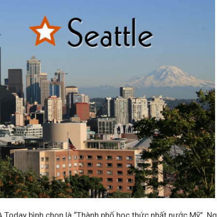
SA Today bình chọn là “Thành phố học thức nhất nước Mỹ”. Ng