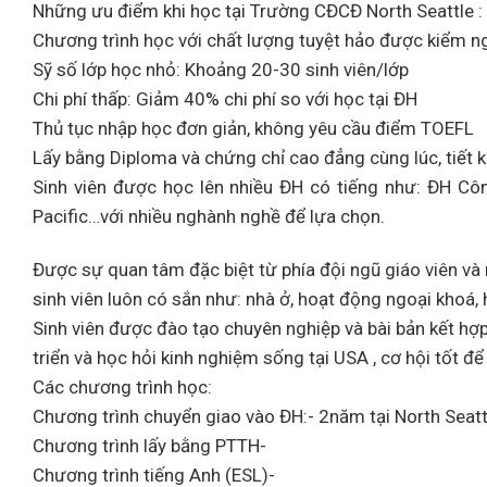
Những ưu điểm khi học tại Trường CĐCĐ North Seattle :
Chương trình học với chất lượng tuyệt hảo được kiểm n
Sỹ số lớp học nhỏ: Khoảng 20-30 sinh viên/lớp
Chi phí thấp: Giảm 40% chi phí so với học tại ĐH
Thủ tục nhập học đơn giản, không yêu cầu điểm TOEFL
Lấy bằng Diploma và chứng chỉ cao đẳng cùng lúc, tiết ki
Sinh viên được học lên nhiều ĐH có tiếng như: ĐH Cô
Pacific…với nhiều nghành nghề để lựa chọn.
Được sự quan tâm đặc biệt từ phía đội ngũ giáo viên và n
sinh viên luôn có sắn như: nhà ở, hoạt động ngoại khoá, 
Sinh viên được đào tạo chuyên nghiệp và bài bản kết hợp
triển và học hỏi kinh nghiệm sống tại USA , cơ hội tốt đ
Các chương trình học:
Chương trình chuyển giao vào ĐH:- 2năm tại North Seat
Chương trình lấy bằng PTTH-
Chương trình tiếng Anh (ESL)-