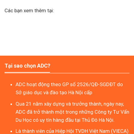
Các bạn xem thêm tại:
Tại sao chọn ADC?
ADC hoạt động theo GP số 2526/QĐ-SGDĐT do
Sở giáo dục và đào tạo Hà Nội cấp
Qua 21 năm xây dựng và trưởng thành, ngày nay,
ADC đã trở thành một trong những Công ty Tư Vấn
Du Học có uy tín hàng đầu tại Thủ Đô Hà Nội.
Là thành viên của Hiệp Hội TVDH Việt Nam (VIECA)