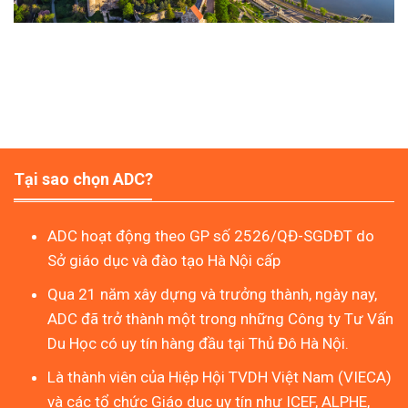
Tại sao chọn ADC?
ADC hoạt động theo GP số 2526/QĐ-SGDĐT do
Sở giáo dục và đào tạo Hà Nội cấp
Qua 21 năm xây dựng và trưởng thành, ngày nay,
ADC đã trở thành một trong những Công ty Tư Vấn
Du Học có uy tín hàng đầu tại Thủ Đô Hà Nội.
Là thành viên của Hiệp Hội TVDH Việt Nam (VIECA)
và các tổ chức Giáo dục uy tín như ICEF, ALPHE,