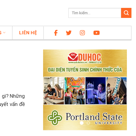
G
LIÊN HỆ
g gì? Những
uyết vấn đề