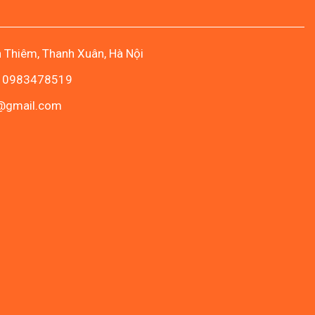
Canada
Assessment
Level
3
lên
n Thiêm, Thanh Xuân, Hà Nội
Assessment
Level
2
- 0983478519
c@gmail.com