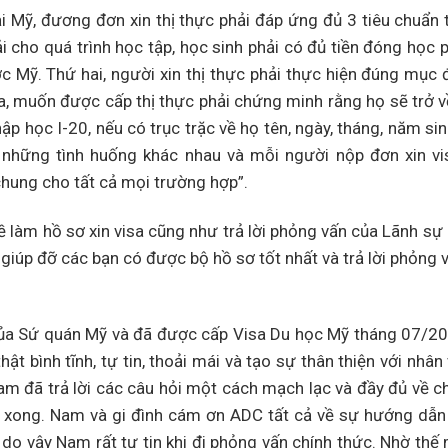
i Mỹ, đương đơn xin thị thực phải đáp ứng đủ 3 tiêu chuẩn t
ải cho quá trình học tập, học sinh phải có đủ tiền đóng học p
c Mỹ. Thứ hai, người xin thị thực phải thực hiện đúng mục 
 ba, muốn được cấp thị thực phải chứng minh rằng họ sẽ trở 
ập học I-20, nếu có trục trặc về họ tên, ngày, tháng, năm si
ó những tình huống khác nhau và mỗi người nộp đơn xin v
 chung cho tất cả mọi trường hợp”.
 đề làm hồ sơ xin visa cũng như trả lời phỏng vấn của Lãnh sự
giúp đỡ các bạn có được bộ hồ sơ tốt nhất và trả lời phỏng 
ủa Sứ quán Mỹ và đã được cấp Visa Du học Mỹ tháng 07/20
hật bình tĩnh, tự tin, thoải mái và tạo sự thân thiện với nhâ
am đã trả lời các câu hỏi một cách mạch lạc và đầy đủ về c
 xong. Nam và gi đình cám ơn ADC tất cả về sự hướng dẫn 
 do vậy Nam rất tự tin khi đi phỏng vấn chính thức. Nhờ th