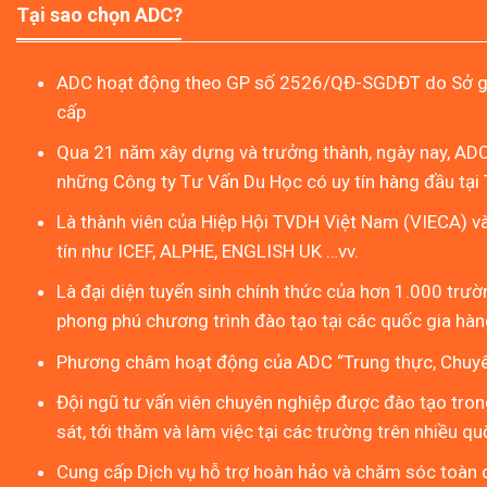
Tại sao chọn ADC?
ADC hoạt động theo GP số 2526/QĐ-SGDĐT do Sở gi
cấp
Qua 21 năm xây dựng và trưởng thành, ngày nay, ADC
những Công ty Tư Vấn Du Học có uy tín hàng đầu tại 
Là thành viên của Hiệp Hội TVDH Việt Nam (VIECA) v
tín như ICEF, ALPHE, ENGLISH UK …vv.
Là đại diện tuyển sinh chính thức của hơn 1.000 trườn
phong phú chương trình đào tạo tại các quốc gia hàng
Phương châm hoạt động của ADC “Trung thực, Chuyên
Đội ngũ tư vấn viên chuyên nghiệp được đào tạo tron
sát, tới thăm và làm việc tại các trường trên nhiều qu
Cung cấp Dịch vụ hỗ trợ hoàn hảo và chăm sóc toàn d