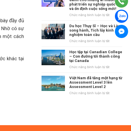
tại
phát triển sự nghiệp quốc tế
danh
Vương
và ổn định cuộc sống mới!
tiếng
quốc
tại
ở
Chức năng bình luận bị tắt
Anh?
vùng
 bày đầy đủ
New
Waikato,
Zealand
Du học Thụy Sĩ – Học và Làm
. Nhờ có sự
New
–
song hành, Tích lũy kinh
Zealand
nghiệm toàn cầu
Điểm
n một cách
đến
ở
Chức năng bình luận bị tắt
dành
Du
cho
học
Học tập tại Canadian College
những
Thụy
– Con đường tới thành công
ớc khác tại
ai
tại Canada
Sĩ
muốn
–
ở
Chức năng bình luận bị tắt
phát
Học
Học
triển
và
tập
Việt Nam đã tăng một hạng từ
sự
Làm
tại
Assessment Level 3 lên
nghiệp
song
Assessment Level 2
Canadian
quốc
hành,
College
ở
Chức năng bình luận bị tắt
tế
Tích
–
Việt
và
lũy
Con
Nam
ổn
kinh
đường
đã
định
nghiệm
tới
tăng
cuộc
toàn
thành
một
sống
cầu
công
hạng
mới!
tại
từ