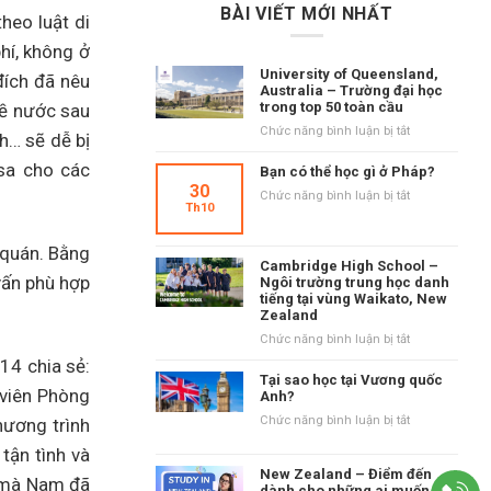
BÀI VIẾT MỚI NHẤT
heo luật di
hí, không ở
University of Queensland,
đích đã nêu
Australia – Trường đại học
trong top 50 toàn cầu
về nước sau
ở
Chức năng bình luận bị tắt
nh… sẽ dễ bị
University
isa cho các
of
Bạn có thể học gì ở Pháp?
Queensland,
30
ở
Chức năng bình luận bị tắt
Australia
Th10
Bạn
–
có
Trường
 quán. Bằng
thể
đại
Cambridge High School –
học
vấn phù hợp
học
Ngôi trường trung học danh
gì
tiếng tại vùng Waikato, New
trong
ở
Zealand
top
Pháp?
50
ở
Chức năng bình luận bị tắt
toàn
Cambridge
14 chia sẻ:
cầu
High
Tại sao học tại Vương quốc
n viên Phòng
School
Anh?
–
ở
Chức năng bình luận bị tắt
hương trình
Ngôi
Tại
trường
tận tình và
sao
trung
New Zealand – Điểm đến
học
ế mà Nam đã
học
dành cho những ai muốn