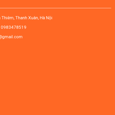
Canada
Assessment
Level
3
lên
n Thiêm, Thanh Xuân, Hà Nội
Assessment
Level
- 0983478519
2
c@gmail.com