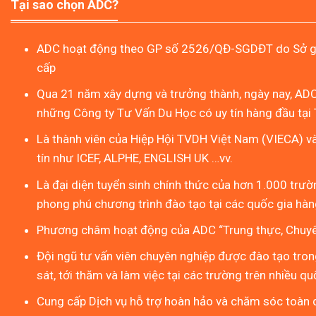
Tại sao chọn ADC?
ADC hoạt động theo GP số 2526/QĐ-SGDĐT do Sở gi
cấp
Qua 21 năm xây dựng và trưởng thành, ngày nay, ADC
những Công ty Tư Vấn Du Học có uy tín hàng đầu tại 
Là thành viên của Hiệp Hội TVDH Việt Nam (VIECA) v
tín như ICEF, ALPHE, ENGLISH UK …vv.
Là đại diện tuyển sinh chính thức của hơn 1.000 trườn
phong phú chương trình đào tạo tại các quốc gia hàng
Phương châm hoạt động của ADC “Trung thực, Chuyên
Đội ngũ tư vấn viên chuyên nghiệp được đào tạo tron
sát, tới thăm và làm việc tại các trường trên nhiều qu
Cung cấp Dịch vụ hỗ trợ hoàn hảo và chăm sóc toàn d