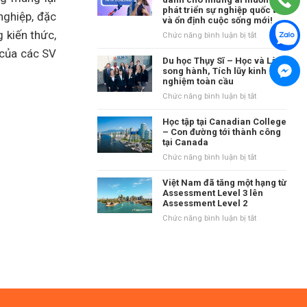
tại
phát triển sự nghiệp quốc tế
danh
Vương
nghiệp, đặc
và ổn định cuộc sống mới!
tiếng
quốc
 kiến thức,
tại
ở
Chức năng bình luận bị tắt
Anh?
vùng
New
 của các SV
Waikato,
Zealand
Du học Thụy Sĩ – Học và Làm
New
–
song hành, Tích lũy kinh
Zealand
nghiệm toàn cầu
Điểm
đến
ở
Chức năng bình luận bị tắt
dành
Du
cho
học
Học tập tại Canadian College
những
Thụy
– Con đường tới thành công
ai
tại Canada
Sĩ
muốn
–
ở
Chức năng bình luận bị tắt
phát
Học
Học
triển
và
tập
Việt Nam đã tăng một hạng từ
sự
Làm
tại
Assessment Level 3 lên
nghiệp
song
Assessment Level 2
Canadian
quốc
hành,
College
ở
Chức năng bình luận bị tắt
tế
Tích
–
Việt
và
lũy
Con
Nam
ổn
kinh
đường
đã
định
nghiệm
tới
tăng
cuộc
toàn
thành
một
sống
cầu
công
hạng
mới!
tại
từ