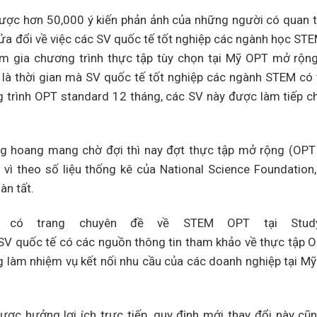
được hơn 50,000 ý kiến phản ảnh của những người có quan 
ửa đổi về việc các SV quốc tế tốt nghiệp các ngành học STE
m gia chương trình thực tập tùy chọn tại Mỹ OPT mở rộng
a là thời gian mà SV quốc tế tốt nghiệp các ngành STEM có t
ng trình OPT standard 12 tháng, các SV này được làm tiếp c
áng hoang mang chờ đợi thì nay đợt thực tập mở rộng (OPT
 vì theo số liệu thống kê của National Science Foundation
n tất.
 có trang chuyên đề về STEM OPT tại Stud
c SV quốc tế có các nguồn thông tin tham khảo về thực tập 
g làm nhiệm vụ kết nối nhu cầu của các doanh nghiệp tại Mỹ
c hưởng lợi ích trực tiếp, quy định mới thay đổi này cũ