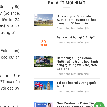
BÀI VIẾT MỚI NHẤT
tâm, nay Bộ
M (Science,
University of Queensland,
 lên tới 24
Australia – Trường đại học
trong top 50 toàn cầu
hể ở lại và
ở
Chức năng bình luận bị tắt
hương trình
University
of
Bạn có thể học gì ở Pháp?
Queensland,
30
ở
Chức năng bình luận bị tắt
Australia
Th10
Bạn
–
 Extension)
có
Trường
thể
, các dự án
đại
Cambridge High School –
học
học
Ngôi trường trung học danh
gì
tiếng tại vùng Waikato, New
trong
ở
Zealand
top
Pháp?
50
ở
Chức năng bình luận bị tắt
y in the
toàn
Cambridge
OPT của các
cầu
High
Tại sao học tại Vương quốc
School
Anh?
 với các SV
–
ở
Chức năng bình luận bị tắt
Ngôi
Tại
trường
sao
trung
New Zealand – Điểm đến
học
ng mang lại
học
dành cho những ai muốn