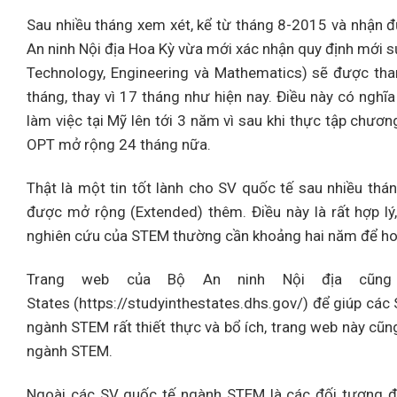
Sau nhiều tháng xem xét, kể từ tháng 8-2015 và nhận 
An ninh Nội địa Hoa Kỳ vừa mới xác nhận quy định mới s
Technology, Engineering và Mathematics) sẽ được tha
tháng, thay vì 17 tháng như hiện nay. Điều này có nghĩ
làm việc tại Mỹ lên tới 3 năm vì sau khi thực tập chươ
OPT mở rộng 24 tháng nữa.
Thật là một tin tốt lành cho SV quốc tế sau nhiều th
được mở rộng (Extended) thêm. Điều này là rất hợp lý,
nghiên cứu của STEM thường cần khoảng hai năm để hoà
Trang web của Bộ An ninh Nội địa cũng
States (https://studyinthestates.dhs.gov/) để giúp cá
ngành STEM rất thiết thực và bổ ích, trang web này cũn
ngành STEM.
Ngoài các SV quốc tế ngành STEM là các đối tượng đượ