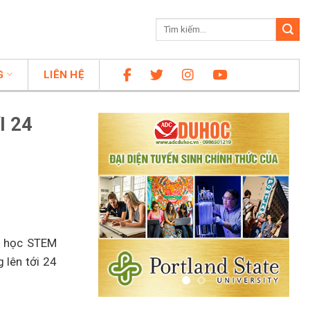
G
LIÊN HỆ
I 24
nh học STEM
 lên tới 24