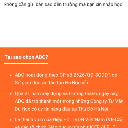
không cần gửi bản sao đến trường mà bạn xin nhập học.
Tại sao chọn ADC?
ADC hoạt động theo GP số 2526/QĐ-SGDĐT do
Sở giáo dục và đào tạo Hà Nội cấp
Qua 21 năm xây dựng và trưởng thành, ngày nay,
ADC đã trở thành một trong những Công ty Tư Vấn
Du Học có uy tín hàng đầu tại Thủ Đô Hà Nội.
Là thành viên của Hiệp Hội TVDH Việt Nam (VIECA)
và các tổ chức Giáo dục uy tín như ICEF, ALPHE,