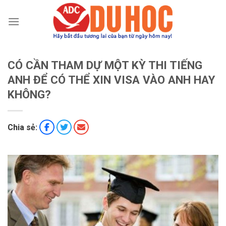
Chuyển
đến
nội
dung
CÓ CẦN THAM DỰ MỘT KỲ THI TIẾNG
ANH ĐỂ CÓ THỂ XIN VISA VÀO ANH HAY
KHÔNG?
Chia sẻ: