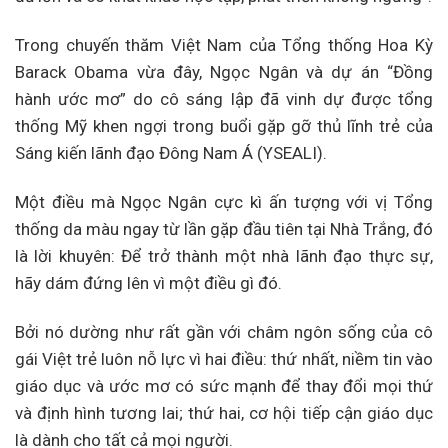
Trong chuyến thăm Việt Nam của Tổng thống Hoa Kỳ
Barack Obama vừa đây, Ngọc Ngân và dự án “Đồng
hành ước mơ” do cô sáng lập đã vinh dự được tổng
thống Mỹ khen ngợi trong buổi gặp gỡ thủ lĩnh trẻ của
Sáng kiến lãnh đạo Đông Nam Á (YSEALI).
Một điều mà Ngọc Ngân cực kì ấn tượng với vị Tổng
thống da màu ngay từ lần gặp đầu tiên tại Nhà Trắng, đó
là lời khuyên: Để trở thành một nhà lãnh đạo thực sự,
hãy dám đứng lên vì một điều gì đó.
Bởi nó dường như rất gần với châm ngôn sống của cô
gái Việt trẻ luôn nỗ lực vì hai điều: thứ nhất, niềm tin vào
giáo dục và ước mơ có sức mạnh để thay đổi mọi thứ
và định hình tương lai; thứ hai, cơ hội tiếp cận giáo dục
là dành cho tất cả mọi người.