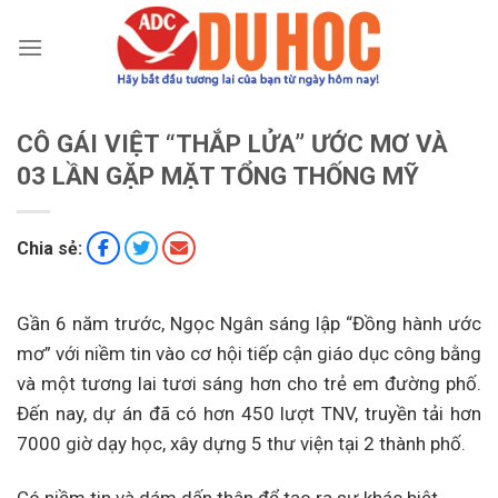
Chuyển
đến
nội
dung
CÔ GÁI VIỆT “THẮP LỬA” ƯỚC MƠ VÀ
03 LẦN GẶP MẶT TỔNG THỐNG MỸ
Chia sẻ:
Gần 6 năm trước, Ngọc Ngân sáng lập “Đồng hành ước
mơ” với niềm tin vào cơ hội tiếp cận giáo dục công bằng
và một tương lai tươi sáng hơn cho trẻ em đường phố.
Đến nay, dự án đã có hơn 450 lượt TNV, truyền tải hơn
7000 giờ dạy học, xây dựng 5 thư viện tại 2 thành phố.
Có niềm tin và dám dấn thân để tạo ra sự khác biệt