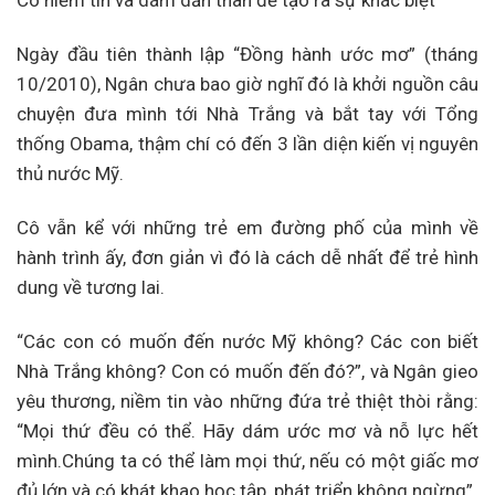
Ngày đầu tiên thành lập “Đồng hành ước mơ” (tháng
10/2010), Ngân chưa bao giờ nghĩ đó là khởi nguồn câu
chuyện đưa mình tới Nhà Trắng và bắt tay với Tổng
thống Obama, thậm chí có đến 3 lần diện kiến vị nguyên
thủ nước Mỹ.
Cô vẫn kể với những trẻ em đường phố của mình về
hành trình ấy, đơn giản vì đó là cách dễ nhất để trẻ hình
dung về tương lai.
“Các con có muốn đến nước Mỹ không? Các con biết
Nhà Trắng không? Con có muốn đến đó?”, và Ngân gieo
yêu thương, niềm tin vào những đứa trẻ thiệt thòi rằng:
“Mọi thứ đều có thể. Hãy dám ước mơ và nỗ lực hết
mình.Chúng ta có thể làm mọi thứ, nếu có một giấc mơ
đủ lớn và có khát khao học tập, phát triển không ngừng”.