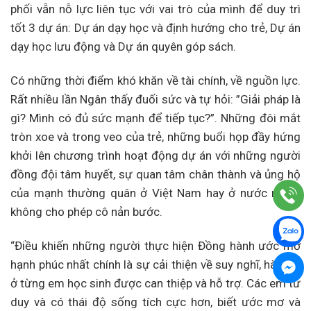
phối vẫn nỗ lực liên tục với vai trò của mình để duy trì
tốt 3 dự án: Dự án dạy học và định hướng cho trẻ, Dự án
dạy học lưu động và Dự án quyên góp sách.
Có những thời điểm khó khăn về tài chính, về nguồn lực.
Rất nhiều lần Ngân thấy đuối sức và tự hỏi: ”Giải pháp là
gì? Mình có đủ sức mạnh để tiếp tục?”. Những đôi mắt
tròn xoe và trong veo của trẻ, những buổi họp đầy hứng
khởi lên chương trình hoạt động dự án với những người
đồng đội tâm huyết, sự quan tâm chân thành và ủng hộ
của mạnh thường quân ở Việt Nam hay ở nước ngoài
không cho phép cô nản bước.
“Điều khiến những người thực hiện Đồng hành ước mơ
hạnh phúc nhất chính là sự cải thiện về suy nghĩ, hành vi
ở từng em học sinh được can thiệp và hỗ trợ. Các em tư
duy và có thái độ sống tích cực hơn, biết ước mơ và