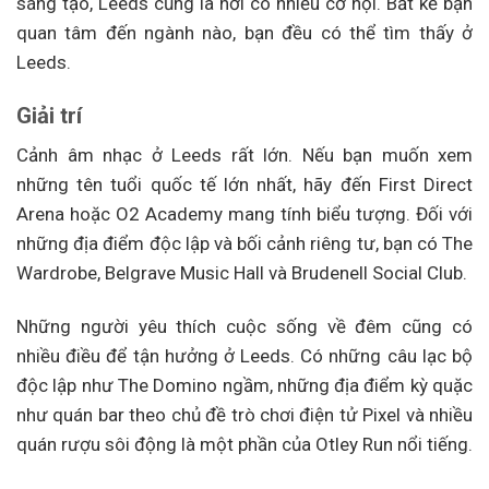
sáng tạo, Leeds cũng là nơi có nhiều cơ hội. Bất kể bạn
quan tâm đến ngành nào, bạn đều có thể tìm thấy ở
Leeds.
Giải trí
Cảnh âm nhạc ở Leeds rất lớn. Nếu bạn muốn xem
những tên tuổi quốc tế lớn nhất, hãy đến First Direct
Arena hoặc O2 Academy mang tính biểu tượng. Đối với
những địa điểm độc lập và bối cảnh riêng tư, bạn có The
Wardrobe, Belgrave Music Hall và Brudenell Social Club.
Những người yêu thích cuộc sống về đêm cũng có
nhiều điều để tận hưởng ở Leeds. Có những câu lạc bộ
độc lập như The Domino ngầm, những địa điểm kỳ quặc
như quán bar theo chủ đề trò chơi điện tử Pixel và nhiều
quán rượu sôi động là một phần của Otley Run nổi tiếng.