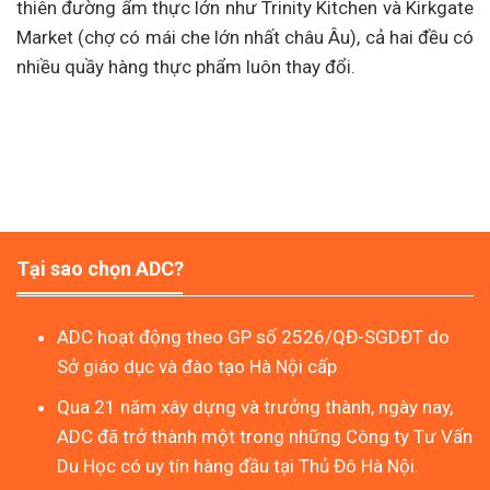
thiên đường ẩm thực lớn như Trinity Kitchen và Kirkgate
Market (chợ có mái che lớn nhất châu Âu), cả hai đều có
nhiều quầy hàng thực phẩm luôn thay đổi.
Tại sao chọn ADC?
ADC hoạt động theo GP số 2526/QĐ-SGDĐT do
Sở giáo dục và đào tạo Hà Nội cấp
Qua 21 năm xây dựng và trưởng thành, ngày nay,
ADC đã trở thành một trong những Công ty Tư Vấn
Du Học có uy tín hàng đầu tại Thủ Đô Hà Nội.