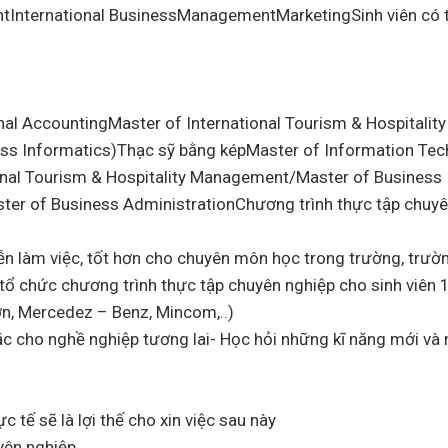
tInternational BusinessManagementMarketingSinh viên có 
al AccountingMaster of International Tourism & Hospitality
s Informatics)Thạc sỹ bằng képMaster of Information Tec
ional Tourism & Hospitality Management/Master of Business
ter of Business AdministrationChương trình thực tập chuy
tiễn làm việc, tốt hơn cho chuyên môn học trong trường, trườ
để tổ chức chương trình thực tập chuyên nghiệp cho sinh viên
ớn, Mercedez – Benz, Mincom,..)
sắc cho nghề nghiệp tương lai- Học hỏi những kĩ năng mới và
 tế sẽ là lợi thế cho xin việc sau này
yên nghiệp