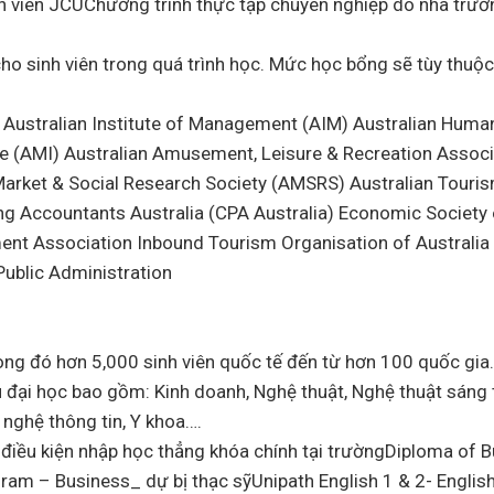
nh viên JCUChương trình thực tập chuyên nghiệp do nhà trườ
o sinh viên trong quá trình học. Mức học bổng sẽ tùy thuộc
 Australian Institute of Management (AIM) Australian Huma
ute (AMI) Australian Amusement, Leisure & Recreation Associ
n Market & Social Research Society (AMSRS) Australian Touri
ising Accountants Australia (CPA Australia) Economic Society
ent Association Inbound Tourism Organisation of Australia 
Public Administration
g đó hơn 5,000 sinh viên quốc tế đến từ hơn 100 quốc gi
đại học bao gồm: Kinh doanh, Nghệ thuật, Nghệ thuật sáng 
 nghệ thông tin, Y khoa….
ủ điều kiện nhập học thẳng khóa chính tại trườngDiploma of 
ram – Business_ dự bị thạc sỹUnipath English 1 & 2- Englis