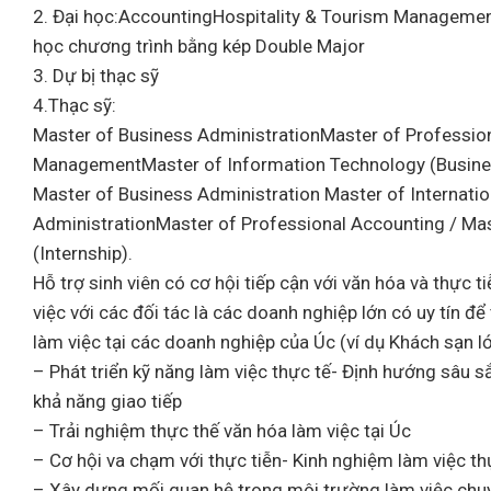
2. Đại học:AccountingHospitality & Tourism Managemen
học chương trình bằng kép Double Major
3. Dự bị thạc sỹ
4.Thạc sỹ:
Master of Business AdministrationMaster of Profession
ManagementMaster of Information Technology (Busines
Master of Business Administration Master of Internat
AdministrationMaster of Professional Accounting / Mas
(Internship).
Hỗ trợ sinh viên có cơ hội tiếp cận với văn hóa và thực 
việc với các đối tác là các doanh nghiệp lớn có uy tín 
làm việc tại các doanh nghiệp của Úc (ví dụ Khách sạn l
– Phát triển kỹ năng làm việc thực tế- Định hướng sâu 
khả năng giao tiếp
– Trải nghiệm thực thế văn hóa làm việc tại Úc
– Cơ hội va chạm với thực tiễn- Kinh nghiệm làm việc thực
– Xây dựng mối quan hệ trong môi trường làm việc chu