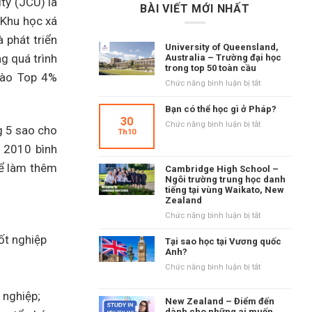
ty (JCU) là
BÀI VIẾT MỚI NHẤT
 Khu học xá
 phát triển
University of Queensland,
g quá trình
Australia – Trường đại học
trong top 50 toàn cầu
 vào Top 4%
ở
Chức năng bình luận bị tắt
University
of
Bạn có thể học gì ở Pháp?
Queensland,
30
ở
Chức năng bình luận bị tắt
g 5 sao cho
Australia
Th10
Bạn
–
e 2010 bình
có
Trường
thể
hể làm thêm
đại
Cambridge High School –
học
học
Ngôi trường trung học danh
gì
tiếng tại vùng Waikato, New
trong
ở
Zealand
top
Pháp?
50
ở
Chức năng bình luận bị tắt
toàn
Cambridge
cầu
tốt nghiệp
High
Tại sao học tại Vương quốc
School
Anh?
–
ở
Chức năng bình luận bị tắt
Ngôi
Tại
trường
sao
 nghiệp;
trung
New Zealand – Điểm đến
học
học
dành cho những ai muốn