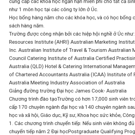
cung cấp các khóa học ngắn hạn miễn phí cho tất cả si
như 1 môn học tại các công ty lớn ở Úc.
Học bổng hàng năm cho các khóa học, và có học bổng ch
sách hàng năm.
Trường được công nhận bởi các hiệp hội nghề ở Úc như:
Resources Institute (AHRI) Australian Marketing Instit
Inc. Australian Institute of Travel & Tourism Australia
Council Catering Institute of Australia Certified Pract
Australia (QLD) Hotel & Catering International Managem
of Chartered Accountants Australia (ICAA) Institute of 
Australia Meeting Industry Association of Australia
Giảng đường trường Đại học James Cook- Australia
Chương trình đào tạoTrường có hơn 17,000 sinh viên tron
cấp 170 chuyên ngành đại học và 140 chuyên ngành sau 
học và xã hội, Giáo dục, Kỹ sư, Khoa học sức khỏe, Công
1. Các chương trình chuyển tiếp: Nếu sinh viên không đ
chuyển tiếp năm 2 Đại họcPostgraduate Qualifying Prog