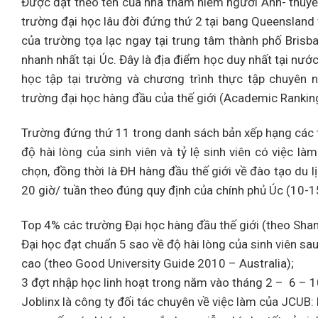
Được đặt theo tên của nhà thám hiểm người Anh- thuyề
trường đại học lâu đời đứng thứ 2 tại bang Queensland
của trường tọa lạc ngay tại trung tâm thành phố Brisba
nhanh nhất tại Úc. Đây là địa điểm học duy nhất tại nướ
học tập tại trường và chương trình thực tập chuyên n
trường đại học hàng đầu của thế giới (Academic Rankin
Trường đứng thứ 11 trong danh sách bản xếp hạng các t
độ hài lòng của sinh viên và tỷ lệ sinh viên có việc l
chọn, đồng thời là ĐH hàng đầu thế giới về đào tạo du l
20 giờ/ tuần theo đúng quy định của chính phủ Úc (10-1
Top 4% các trường Đại học hàng đầu thế giới (theo Shan
Đại học đạt chuẩn 5 sao về độ hài lòng của sinh viên sau 
cao (theo Good University Guide 2010 – Australia);
3 đợt nhập học linh hoạt trong năm vào tháng 2 – 6 – 1
Joblinx là công ty đối tác chuyên về việc làm của JCUB: h