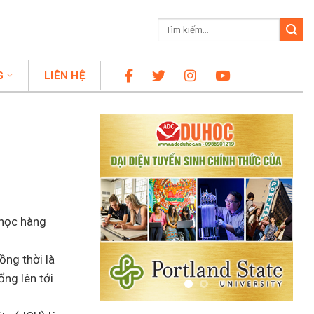
G
LIÊN HỆ
 học hàng
ồng thời là
ổng lên tới