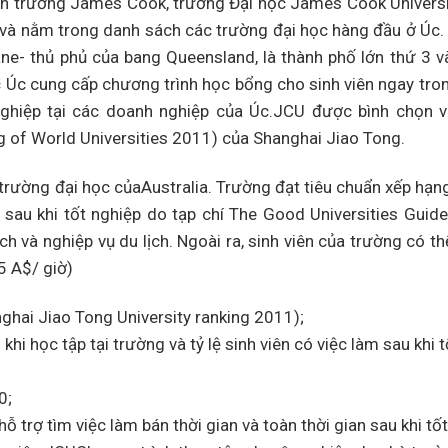
n trưởng James Cook, trường Đại học James Cook Universi
 và nằm trong danh sách các trường đại học hàng đầu ở Úc.
ne- thủ phủ của bang Queensland, là thành phố lớn thứ 3 và
c Úc cung cấp chương trình học bổng cho sinh viên ngay tron
ghiệp tại các doanh nghiệp của Úc.JCU được bình chọn
g of World Universities 2011) của Shanghai Jiao Tong.
rường đại học củaAustralia. Trường đạt tiêu chuẩn xếp hạn
àm sau khi tốt nghiệp do tạp chí The Good Universities Guid
ịch và nghiệp vụ du lịch. Ngoài ra, sinh viên của trường có t
5 A$/ giờ)
ghai Jiao Tong University ranking 2011);
khi học tập tại trường và tỷ lệ sinh viên có việc làm sau khi 
0;
ỗ trợ tìm việc làm bán thời gian và toàn thời gian sau khi tốt