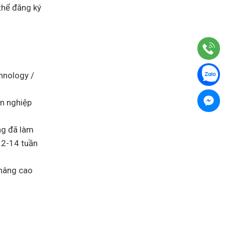
Canada
Assessment
thể đăng ký
Level
3
lên
Assessment
Level
2
hnology /
ên nghiệp
ng đã làm
 12-14 tuần
 nâng cao