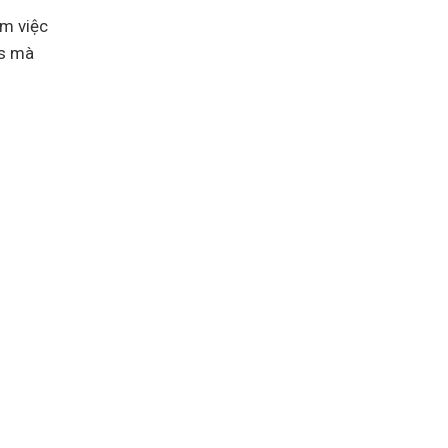
ìm việc
ks mà