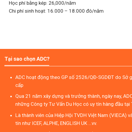
Học phí bằng kép: 26,000/năm
Chi phí sinh hoạt: 16.000 – 18.000 đô/năm
Tại sao chọn ADC?
ADC hoạt động theo GP số 2526/QĐ-SGDĐT do Sở gi
cấp
Qua 21 năm xây dựng và trưởng thành, ngày nay, ADC
những Công ty Tư Vấn Du Học có uy tín hàng đầu tại 
Là thành viên của Hiệp Hội TVDH Việt Nam (VIECA) v
tín như ICEF, ALPHE, ENGLISH UK …vv.