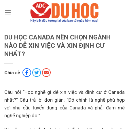
Chuyển
đến
nội
dung
DU HỌC CANADA NÊN CHỌN NGÀNH
NÀO DỄ XIN VIỆC VÀ XIN ĐỊNH CƯ
NHẤT?
Chia sẻ:
Câu hỏi “Học nghề gì dễ xin việc và đinh cư ở Canada
nhất?” Câu trả lời đơn giản: “Đó chính là nghề phù hợp
với nhu cầu tuyển dụng của Canada và phải đam mê
nghể nghiệp đó!”.