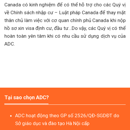
Canada có kinh nghiệm để có thể hỗ trợ cho các Quý vị
về Chính sách nhập cư – Luật pháp Canada để thay mặt
thân chủ làm việc với cơ quan chính phủ Canada khi nộp
hồ sơ xin visa định cư, đầu tư…Do vậy, các Quý vị có thể
hoàn toàn yên tâm khi có nhu cầu sử dụng dịch vụ của
ADC.
Tại sao chọn ADC?
ADC hoạt động theo GP số 2526/QĐ-SGDĐT do
Sở giáo dục và đào tạo Hà Nội cấp