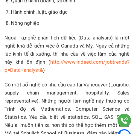
Quản trị kinh doanh, tài chính
Hành chính, luật, giáo dục
Nông nghiệp
Ngoài ra,nghề phân tích dữ liệu (Data analysis) là một
nghề khá dễ kiếm việc ở Canada và Mỹ. Ngay cả những
lúc kinh tế đi xuống, thì nhu cầu về việc làm của nghề
này khá ổn định (
http://www.indeed.com/jobtrends?
q=Data+analyst&
)
Có một số nghề có nhu cầu cao tại Vancouver (Logistic,
supply chain management, hospitality, Sales
representative). Những người làm nghề này thường có
Trình độ về Mathematics, Computer Science và
Statistics. Yêu cầu biết về statistics, SQL, SAS, SPSS.
Nếu ai muốn tiến xa hơn thì có thể học thêm một khóa
MA tại Schulich School of Business, đảm bảo kiếm việc