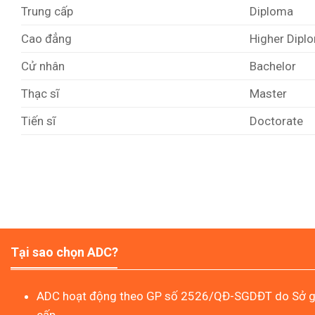
Trung cấp
Diploma
Cao đẳng
Higher Dipl
Cử nhân
Bachelor
Thạc sĩ
Master
Tiến sĩ
Doctorate
Tại sao chọn ADC?
ADC hoạt động theo GP số 2526/QĐ-SGDĐT do Sở gi
cấp