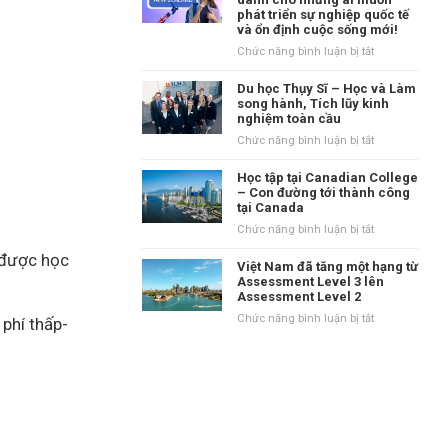
tại
phát triển sự nghiệp quốc tế
danh
Vương
và ổn định cuộc sống mới!
tiếng
quốc
tại
ở
Chức năng bình luận bị tắt
Anh?
vùng
New
Waikato,
Zealand
Du học Thụy Sĩ – Học và Làm
New
–
song hành, Tích lũy kinh
Zealand
nghiệm toàn cầu
Điểm
đến
ở
Chức năng bình luận bị tắt
dành
Du
cho
học
Học tập tại Canadian College
những
Thụy
– Con đường tới thành công
ai
tại Canada
Sĩ
muốn
–
ở
Chức năng bình luận bị tắt
phát
Học
Học
triển
n được học
và
tập
Việt Nam đã tăng một hạng từ
sự
Làm
tại
Assessment Level 3 lên
nghiệp
song
Assessment Level 2
Canadian
quốc
hành,
College
ở
Chức năng bình luận bị tắt
phí thấp-
tế
Tích
–
Việt
và
lũy
Con
Nam
ổn
kinh
đường
đã
định
nghiệm
tới
tăng
cuộc
toàn
thành
một
sống
cầu
công
hạng
mới!
tại
từ