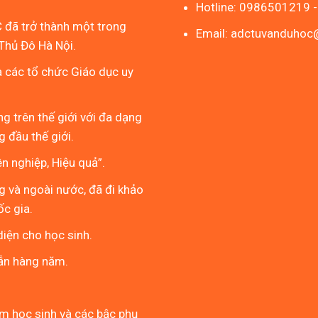
Hotline: 0986501219 
 đã trở thành một trong
Email: adctuvanduho
Thủ Đô Hà Nội.
à các tổ chức Giáo dục uy
g trên thế giới với đa dạng
 đầu thế giới.
 nghiệp, Hiệu quả”.
g và ngoài nước, đã đi khảo
ốc gia.
iện cho học sinh.
ẫn hàng năm.
em học sinh và các bậc phụ