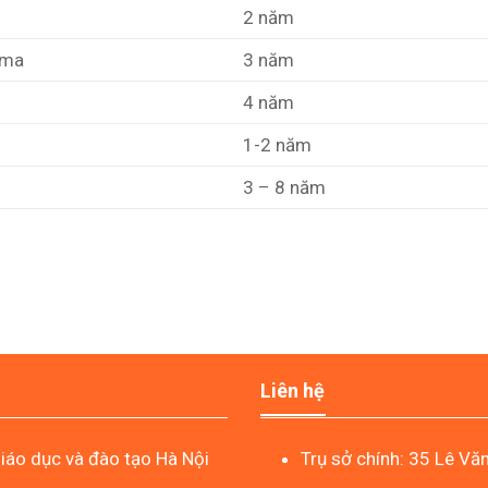
2 năm
oma
3 năm
4 năm
1-2 năm
3 – 8 năm
Liên hệ
áo dục và đào tạo Hà Nội
Trụ sở chính: 35 Lê Vă