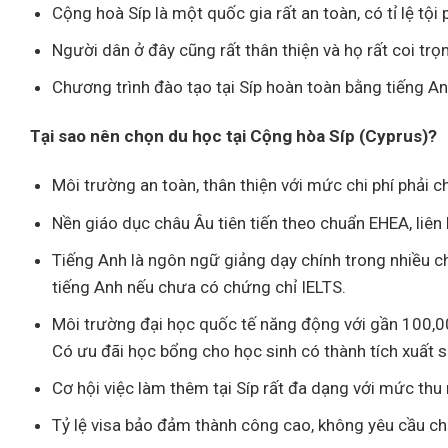
Cộng hoà Síp là một quốc gia rất an toàn, có tỉ lệ t
Người dân ở đây cũng rất thân thiện và họ rất coi trọ
Chương trình đào tạo tại Síp hoàn toàn bằng tiếng Anh
Tại sao nên chọn du học tại Cộng hòa Síp (Cyprus)?
Môi trường an toàn, thân thiện với mức chi phí phải 
Nền giáo dục châu Âu tiên tiến theo chuẩn EHEA, liên
Tiếng Anh là ngôn ngữ giảng dạy chính trong nhiều c
tiếng Anh nếu chưa có chứng chỉ IELTS.
Môi trường đại học quốc tế năng động với gần 100,000
Có ưu đãi học bổng cho học sinh có thành tích xuất s
Cơ hội việc làm thêm tại Síp rất đa dạng với mức th
Tỷ lệ visa bảo đảm thành công cao, không yêu cầu chứ