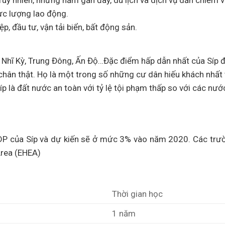
Tuy nhiên, những năm gần đây, du lịch và dịch vụ dần chiếm vị
ực lượng lao động.
p, đầu tư, vận tải biển, bất động sản.
 Nhĩ Kỳ, Trung Đông, Ấn Độ…Đặc điểm hấp dẫn nhất của Síp đ
hân thật. Họ là một trong số những cư dân hiếu khách nhất t
p là đất nước an toàn với tỷ lệ tội phạm thấp so với các nướ
DP của Síp và dự kiến sẽ ở mức 3% vào năm 2020. Các trư
Area (EHEA)
Thời gian học
1 năm