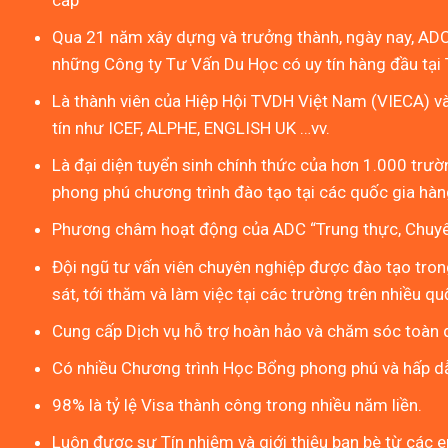
Qua 21 năm xây dựng và trưởng thành, ngày nay, ADC
những Công ty Tư Vấn Du Học có uy tín hàng đầu tại 
Là thành viên của Hiệp Hội TVDH Việt Nam (VIECA) v
tín như ICEF, ALPHE, ENGLISH UK …vv.
Là đại diện tuyển sinh chính thức của hơn 1.000 trườn
phong phú chương trình đào tạo tại các quốc gia hàng
Phương châm hoạt động của ADC “Trung thực, Chuyên
Đội ngũ tư vấn viên chuyên nghiệp được đào tạo tron
sát, tới thăm và làm việc tại các trường trên nhiều qu
Cung cấp Dịch vụ hỗ trợ hoàn hảo và chăm sóc toàn d
Có nhiều Chương trình Học Bổng phong phú và hấp d
98% là tỷ lệ Visa thành công trong nhiều năm liền.
Luôn được sự Tín nhiệm và giới thiệu bạn bè từ các 