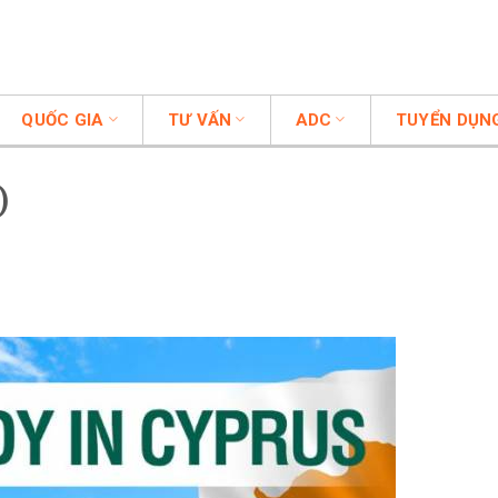
QUỐC GIA
TƯ VẤN
ADC
TUYỂN DỤN
)