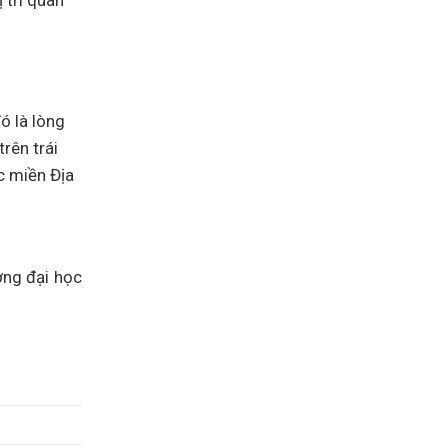
 trí quan
ó là lòng
rên trái
c miền Địa
ờng đại học