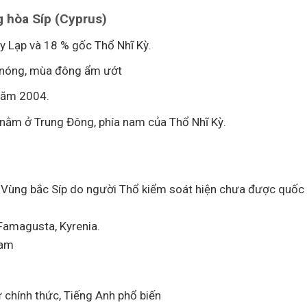
g hòa Síp (Cyprus)
 Lạp và 18 % gốc Thổ Nhĩ Kỳ.
ô nóng, mùa đông ẩm ướt
 năm 2004.
ải, nằm ở Trung Đông, phía nam của Thổ Nhĩ Kỳ.
Vùng bắc Síp do người Thổ kiểm soát hiện chưa được quốc
Famagusta, Kyrenia.
Nam
 chính thức, Tiếng Anh phổ biến