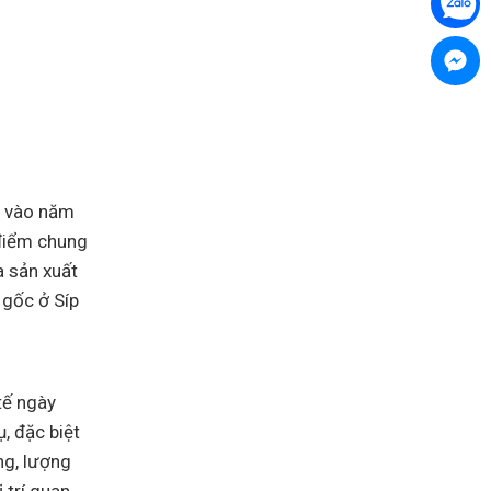
t vào năm
 điểm chung
a sản xuất
 gốc ở Síp
tế ngày
, đặc biệt
ng, lượng