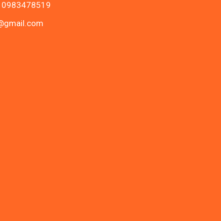
- 0983478519
c@gmail.com