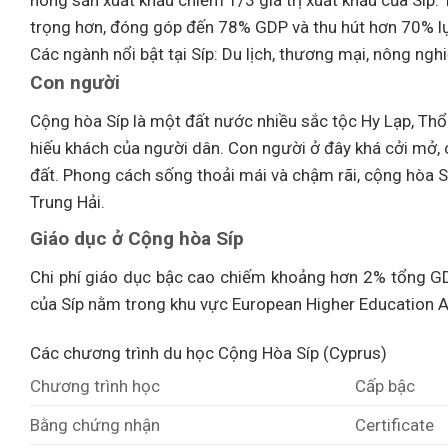
nông sản xuất khẩu chiếm 1/3 giá trị xuất khẩu của Síp. 
trọng hơn, đóng góp đến 78% GDP và thu hút hơn 70% l
Các ngành nổi bật tại Síp: Du lịch, thương mại, nông nghiệ
Con người
Cộng hòa Síp là một đất nước nhiều sắc tộc Hy Lạp, Thổ
hiếu khách của người dân. Con người ở đây khá cởi mở, c
đất. Phong cách sống thoải mái và chậm rãi, cộng hòa Sí
Trung Hải.
Giáo dục ở Cộng hòa Síp
Chi phí giáo dục bậc cao chiếm khoảng hơn 2% tổng G
của Síp nằm trong khu vực European Higher Education 
Các chương trình du học Cộng Hòa Síp (Cyprus)
Chương trình học
Cấp bậc
Bằng chứng nhận
Certificate