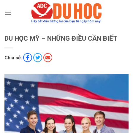
Chuyển
đến
nội
dung
DU HỌC MỸ – NHỮNG ĐIỀU CẦN BIẾT
Chia sẻ: