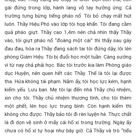
gái đứng trong lớp, hành lang vỗ tay hưởng ứng. Cả
trường tưng bừng tiếng pháo nổ. Tôi bỏ chạy mất hút
luôn. Thầy Hiệu Phó vào lớp tôi họp khẩn. Tôi đang cầm
quả pháo giựt. Thầy cao 1,4m nên chả nhìn thấy Thầy
vào, tôi giựt pháo nổ “đoàng một cái” thì thấy sau gáy
đau đau, hóa ra Thầy đang sách tai tôi đứng dậy, lôi lên
phòng Giám Hiệu. Tôi bị đuổi học một tuần. Càng sướng
vì từ nay chả phải học. Bác tôi trước kia làm Phòng giáo
dục Huyện, nên quen hết các Thầy. Thế là tôi lại được
tha. Hứa không tái phạm. Năm ấy, tôi học lực kém, hạnh
kiểm yếu. Lưu ban. Mẹ tôi lại đến nhà Thầy chủ nhiệm,
xin cho tôi. Thầy chủ nhiệm thương tình, cho tôi thêm
một phết, lên học lực trung bình. Còn hạnh kiểm thì
không cho được. Thầy bảo tôi đi rèn luyện hè. Thực chất
là đi dọn vệ sinh ở mấy cái hố xí trong trường. Ngày ấy
chưa có hố xí tự hoại như bây giờ. Cả Thầy và trò “tiểu