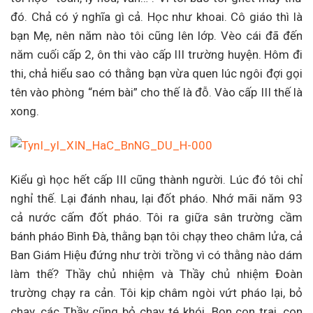
đó. Chả có ý nghĩa gì cả. Học như khoai. Cô giáo thì là
bạn Mẹ, nên năm nào tôi cũng lên lớp. Vèo cái đã đến
năm cuối cấp 2, ôn thi vào cấp III trường huyện. Hôm đi
thi, chả hiểu sao có thằng bạn vừa quen lúc ngôi đợi gọi
tên vào phòng “ném bài” cho thế là đỗ. Vào cấp III thế là
xong.
Kiểu gì học hết cấp III cũng thành người. Lúc đó tôi chỉ
nghỉ thế. Lại đánh nhau, lại đốt pháo. Nhớ mãi năm 93
cả nước cấm đốt pháo. Tôi ra giữa sân trường cầm
bánh pháo Bình Đà, thằng bạn tôi chạy theo châm lửa, cả
Ban Giám Hiệu đứng như trời trồng vì có thằng nào dám
làm thế? Thầy chủ nhiệm và Thầy chủ nhiệm Đoàn
trường chạy ra cản. Tôi kịp châm ngòi vứt pháo lại, bỏ
chạy, các Thầy cũng bỏ chạy té khói. Bọn con trai, con