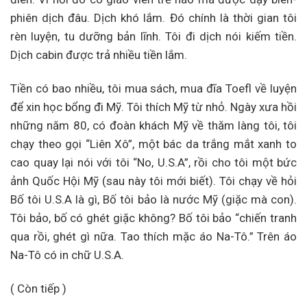
phiên dịch đâu. Dịch khó lắm. Đó chính là thời gian tôi
rèn luyện, tu dưỡng bản lĩnh. Tôi đi dịch nói kiếm tiền.
Dịch cabin được trả nhiều tiền lắm.
Tiền có bao nhiều, tôi mua sách, mua đĩa Toefl về luyện
để xin học bổng đi Mỹ. Tôi thích Mỹ từ nhỏ. Ngày xưa hồi
những năm 80, có đoàn khách Mỹ về thăm làng tôi, tôi
chạy theo gọi “Liên Xô”, một bác da trắng mắt xanh to
cao quay lại nói với tôi “No, U.S.A”, rồi cho tôi một bức
ảnh Quốc Hội Mỹ (sau này tôi mới biết). Tôi chạy về hỏi
Bố tôi U.S.A là gì, Bố tôi bảo là nước Mỹ (giặc mà con).
Tôi bảo, bố có ghét giặc không? Bố tôi bảo “chiến tranh
qua rồi, ghét gì nữa. Tao thích mặc áo Na-Tô.” Trên áo
Na-Tô có in chữ U.S.A.
( Còn tiếp )