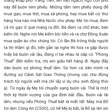
thang khắp phố Tràng Tiền, lẻn vào ngách, ngõ con phố
này để buôn tem phiếu. Những tấm tem phiếu dùng để
mua gạo, mua thịt, mua xà-phòng, hay mua bất cứ thứ
hàng hóa nào mà Nhà Nước cho phép. Mẹ tôi mua, đem
cả mì gạo ở quê mang ra đổi. Bà đem ra chỗ khác, bán
kiếm lời. Nghe nói Mẹ kiếm bội tiền và ra chợ Đồng Xuân
mua quần áo cho chúng tôi. Có lần Bà trông thấy người
ta thì thầm gì đó, tiến gần lại nghe thì hóa ra gặp được
mấy bà buôn vải lậu, đang rỉ tai nhau là sắp có “Phòng
Thuế” đến kiểm tra, chị em giấu hết hàng đi. Ngày đấy
dân buôn sợ phòng thuế lắm. Sợ hơn cả dân mình ra
đường sợ Cảnh Sát Giao Thông (mong các chú đừng
trách tội người viết mà chỉ lấy ví dụ cho sinh động thôi
ạ). Từ ngày ấy Mẹ tôi chuyển sang buôn vải. Thế là một
thời kỳ thịnh vượng của gia định bắt đầu. Buôn vải lãi
lắm, nhưng nếu Phòng Thuế bắt là mất tất. May mà Bố
tôi làm Công An (C500), cứ hễ Mẹ bị bắt, là Bố lại lên xin