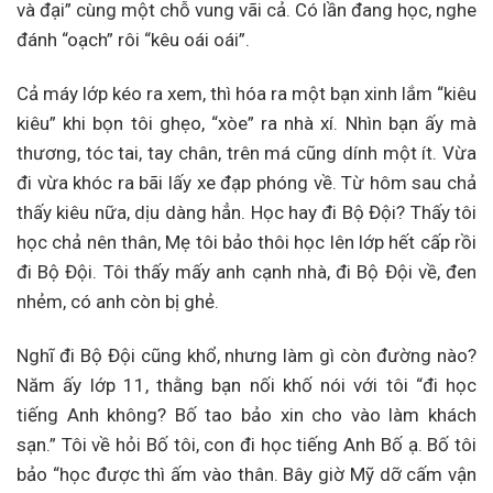
và đại” cùng một chỗ vung vãi cả. Có lần đang học, nghe
đánh “oạch” rôi “kêu oái oái”.
Cả máy lớp kéo ra xem, thì hóa ra một bạn xinh lắm “kiêu
kiêu” khi bọn tôi ghẹo, “xòe” ra nhà xí. Nhìn bạn ấy mà
thương, tóc tai, tay chân, trên má cũng dính một ít. Vừa
đi vừa khóc ra bãi lấy xe đạp phóng về. Từ hôm sau chả
thấy kiêu nữa, dịu dàng hẳn. Học hay đi Bộ Đội? Thấy tôi
học chả nên thân, Mẹ tôi bảo thôi học lên lớp hết cấp rồi
đi Bộ Đội. Tôi thấy mấy anh cạnh nhà, đi Bộ Đội về, đen
nhẻm, có anh còn bị ghẻ.
Nghĩ đi Bộ Đội cũng khổ, nhưng làm gì còn đường nào?
Năm ấy lớp 11, thằng bạn nối khố nói với tôi “đi học
tiếng Anh không? Bố tao bảo xin cho vào làm khách
sạn.” Tôi về hỏi Bố tôi, con đi học tiếng Anh Bố ạ. Bố tôi
bảo “học được thì ấm vào thân. Bây giờ Mỹ dỡ cấm vận