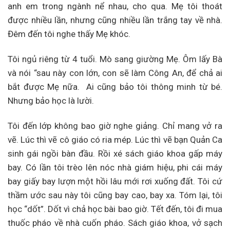
anh em trong ngành nể nhau, cho qua. Mẹ tôi thoát
được nhiều lần, nhưng cũng nhiều lần trắng tay về nhà.
Đêm đến tôi nghe thấy Mẹ khóc.
Tôi ngủ riêng từ 4 tuổi. Mò sang giường Mẹ. Ôm lấy Bà
và nói “sau này con lớn, con sẽ làm Công An, để chả ai
bắt được Mẹ nữa. Ai cũng bảo tôi thông minh từ bé.
Nhưng bảo học là lười.
Tôi đến lớp không bao giờ nghe giảng. Chỉ mang vở ra
vẽ. Lúc thì vẽ cô giáo có ria mép. Lúc thì vẽ bạn Quản Ca
sinh gái ngồi bàn đầu. Rồi xé sách giáo khoa gấp máy
bay. Có lần tôi trèo lên nóc nhà giám hiệu, phi cái máy
bay giấy bay lượn một hồi lâu mới rơi xuống đất. Tôi cứ
thầm ước sau này tôi cũng bay cao, bay xa. Tóm lại, tôi
học “dốt”. Dốt vì chả học bài bao giờ. Tết đến, tôi đi mua
thuốc pháo về nhà cuốn pháo. Sách giáo khoa, vở sạch