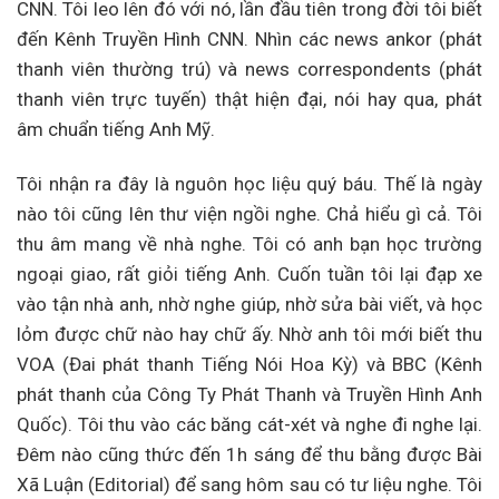
CNN. Tôi leo lên đó với nó, lần đầu tiên trong đời tôi biết
đến Kênh Truyền Hình CNN. Nhìn các news ankor (phát
thanh viên thường trú) và news correspondents (phát
thanh viên trực tuyến) thật hiện đại, nói hay qua, phát
âm chuẩn tiếng Anh Mỹ.
Tôi nhận ra đây là nguôn học liệu quý báu. Thế là ngày
nào tôi cũng lên thư viện ngồi nghe. Chả hiểu gì cả. Tôi
thu âm mang về nhà nghe. Tôi có anh bạn học trường
ngoại giao, rất giỏi tiếng Anh. Cuốn tuần tôi lại đạp xe
vào tận nhà anh, nhờ nghe giúp, nhờ sửa bài viết, và học
lỏm được chữ nào hay chữ ấy. Nhờ anh tôi mới biết thu
VOA (Đai phát thanh Tiếng Nói Hoa Kỳ) và BBC (Kênh
phát thanh của Công Ty Phát Thanh và Truyền Hình Anh
Quốc). Tôi thu vào các băng cát-xét và nghe đi nghe lại.
Đêm nào cũng thức đến 1h sáng để thu bằng được Bài
Xã Luận (Editorial) để sang hôm sau có tư liệu nghe. Tôi