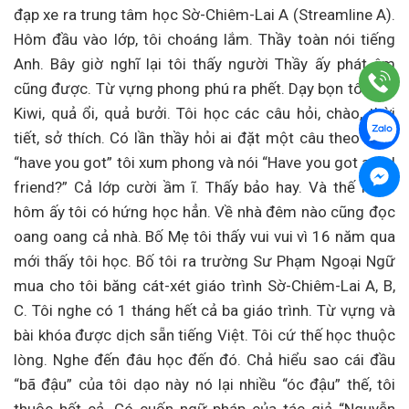
đạp xe ra trung tâm học Sờ-Chiêm-Lai A (Streamline A).
Hôm đầu vào lớp, tôi choáng lắm. Thầy toàn nói tiếng
Anh. Bây giờ nghĩ lại tôi thấy người Thầy ấy phát âm
cũng được. Từ vựng phong phú ra phết. Dạy bọn tôi quả
Kiwi, quả ổi, quả bưởi. Tôi học các câu hỏi, chào, thời
tiết, sở thích. Có lần thầy hỏi ai đặt một câu theo mẫu
“have you got” tôi xum phong và nói “Have you got a girl
friend?” Cả lớp cười ầm ĩ. Thấy bảo hay. Và thế là từ
hôm ấy tôi có hứng học hẳn. Về nhà đêm nào cũng đọc
oang oang cả nhà. Bố Mẹ tôi thấy vui vui vì 16 năm qua
mới thấy tôi học. Bố tôi ra trường Sư Phạm Ngoại Ngữ
mua cho tôi băng cát-xét giáo trình Sờ-Chiêm-Lai A, B,
C. Tôi nghe có 1 tháng hết cả ba giáo trình. Từ vựng và
bài khóa được dịch sẵn tiếng Việt. Tôi cứ thế học thuộc
lòng. Nghe đến đâu học đến đó. Chả hiểu sao cái đầu
“bã đậu” của tôi dạo này nó lại nhiều “óc đậu” thế, tôi