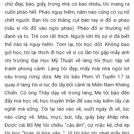
chữ đẹp, báo, giấy, trong nhà có bao nhiêu, tôi mang ra
cuốn pháo hết. Pháo nguy hiểm, năm nào cũng có vụ nổ
chết người. Bạn tôi có thằng cụt bàn tay vì đổ xi pháo
(nấu xi rồi đổ vào ngòi pháo). Pháo đổ xi thường nổ
đanh và to. Trẻ con rất thích. Người lớn thì sợ vì đã biết
thế nào là nguy hiểm. Tóm lại, tôi học dốt. Không bao
giờ học, tôi lại thích đi học vẽ vì có lần tôi gặp mấy anh
chị trường Đại Học Mỹ Thuật về làng tôi thực tập vẽ
tranh phong cảnh. Làng tôi đẹp, mấy mái nhà ngói lút
sâu trong rừng dừa. Mẹ tôi bảo Phim Vĩ Tuyến 17 là
quay ở làng tôi vì lúc đó lấy bối cảnh là Miền Nam Kháng
Chiến. Có ông Thầy dạy vẽ trong làng, Mẹ tôi bảo đến
đấy mà học vẽ, học truyền thần để sau này kiếm lấy cái
nghề mà sống. Tôi lại lao vào vẽ, suốt ngày đi vẽ, lúc
nào cũng vẽ. Màu, mực, bút, tẩy, giấy bày khắp nhà.
Được cái Bố Mẹ tôi chiều “cậu ấm”, cứ mặc kệ, chả ép
tôi học “toán, lý hóa, văn…”. Vì tôi bảo tôi ghét mấy thứ