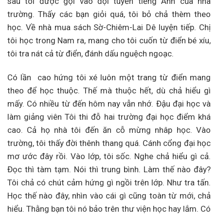
sau tôi được gọi vào đội tuyển tiếng Anh của nhà
trường. Thấy các bạn giỏi quá, tôi bỏ chả thèm theo
học. Về nhà mua sách Sờ-Chiêm-Lai Dê luyện tiếp. Chị
tôi học trong Nam ra, mang cho tôi cuốn từ điển bé xíu,
tôi tra nát cả từ điển, đánh dấu nguệch ngoạc.
Có lần cao hứng tôi xé luôn một trang từ điển mang
theo để học thuộc. Thế mà thuộc hết, dù chả hiểu gì
mấy. Có nhiều từ đến hôm nay vẫn nhớ. Đậu đại học và
làm giảng viên Tôi thi đỗ hai trường đại học điểm khá
cao. Cả họ nhà tôi đến ăn cỗ mừng nhâp học. Vào
trường, tôi thấy đời thênh thang quá. Cánh cổng đại học
mơ ước đây rồi. Vào lớp, tôi sốc. Nghe chả hiểu gì cả.
Đọc thì tàm tạm. Nói thì trung bình. Làm thế nào đây?
Tôi chả có chút cảm hứng gì ngồi trên lớp. Như tra tấn.
Học thế nào đây, nhìn vào cái gì cũng toàn từ mới, chả
hiểu. Thằng bạn tôi nó bảo trên thư viện học hay lắm. Có