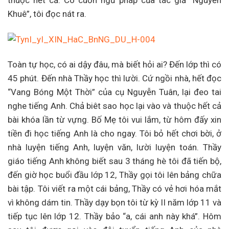
thuộc hết cả. Có cuốn ngữ pháp của tác giả “Nguyễn
Khuê”, tôi đọc nát ra.
Toàn tự học, có ai dậy đâu, mà biết hỏi ai? Đến lớp thì có
45 phút. Đến nhà Thầy học thì lười. Cứ ngồi nhà, hết đọc
“Vang Bóng Một Thời” của cụ Nguyễn Tuân, lại đeo tai
nghe tiếng Anh. Chả biêt sao học lại vào và thuộc hết cả
bài khóa lần từ vựng. Bố Mẹ tôi vui lắm, từ hôm đấy xin
tiền đi học tiếng Anh là cho ngay. Tôi bỏ hết chơi bời, ở
nhà luyện tiếng Anh, luyện văn, lười luyện toán. Thầy
giáo tiếng Anh không biết sau 3 tháng hè tôi đã tiến bộ,
đến giờ học buổi đầu lớp 12, Thầy gọi tôi lên bảng chữa
bài tập. Tôi viết ra một cái bảng, Thầy có vẻ hơi hóa mắt
vì không dám tin. Thầy dạy bọn tôi từ kỳ II năm lớp 11 và
tiếp tục lên lớp 12. Thầy bảo “a, cái anh này khá”. Hôm