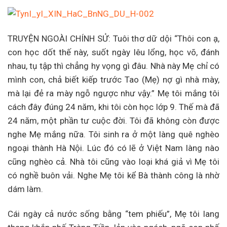
TRUYỆN NGOÀI CHÍNH SỬ: Tuôi thơ dữ dội “Thôi con ạ,
con học dốt thế này, suốt ngày lêu lổng, học võ, đánh
nhau, tụ tập thì chẳng hy vọng gì đâu. Nhà này Mẹ chỉ có
mình con, chả biết kiếp trước Tao (Mẹ) nợ gì nhà mày,
mà lại đẻ ra mày ngỗ ngược như vậy.” Mẹ tôi mắng tôi
cách đây đúng 24 năm, khi tôi còn học lớp 9. Thế mà đã
24 năm, một phần tư cuộc đời. Tôi đã không còn được
nghe Mẹ mắng nữa. Tôi sinh ra ở một làng quê nghèo
ngoại thành Hà Nội. Lúc đó có lẽ ở Việt Nam làng nào
cũng nghèo cả. Nhà tôi cũng vào loại khá giả vì Mẹ tôi
có nghề buôn vải. Nghe Mẹ tôi kể Bà thành công là nhờ
dám làm.
Cái ngày cả nước sống bằng “tem phiếu”, Mẹ tôi lang