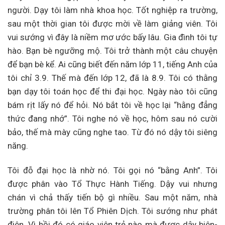
người. Dạy tôi làm nhà khoa học. Tốt nghiệp ra trường,
sau một thời gian tôi được mời về làm giảng viên. Tôi
vui sướng vì đây là niềm mơ ước bấy lâu. Gia đình tôi tự
hào. Bạn bè ngưỡng mộ. Tôi trở thành một câu chuyện
để bạn bè kể. Ai cũng biết đến năm lớp 11, tiếng Anh của
tôi chỉ 3.9. Thế mà đến lớp 12, đã là 8.9. Tôi có thằng
bạn dạy tôi toán học để thi đại học. Ngày nào tôi cũng
bám rịt lấy nó để hỏi. Nó bắt tôi về học lại “hằng đẳng
thức đang nhớ”. Tôi nghe nó về học, hôm sau nó cười
bảo, thế mà mày cũng nghe tao. Từ đó nó dậy tôi siêng
năng.
Tôi đỗ đại học là nhờ nó. Tôi gọi nó “bằng Anh”. Tôi
được phân vào Tổ Thực Hành Tiếng. Dậy vui nhưng
chán vì chả thấy tiến bộ gì nhiều. Sau một năm, nhà
trường phân tôi lên Tổ Phiên Dịch. Tôi sướng như phát
điên. Vì hồi đó có giáo viên trẻ nào mà được dậy biên-