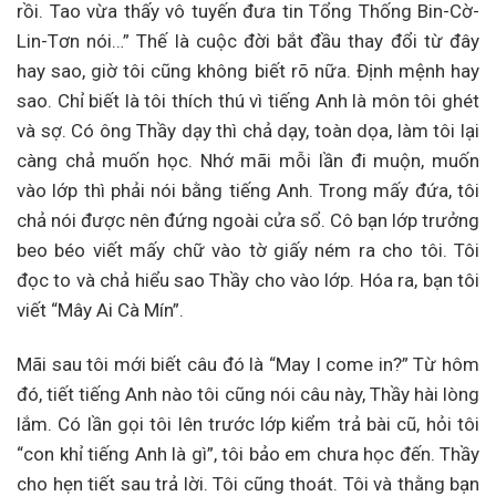
rồi. Tao vừa thấy vô tuyến đưa tin Tổng Thống Bin-Cờ-
Lin-Tơn nói…” Thế là cuộc đời bắt đầu thay đổi từ đây
hay sao, giờ tôi cũng không biết rõ nữa. Định mệnh hay
sao. Chỉ biết là tôi thích thú vì tiếng Anh là môn tôi ghét
và sợ. Có ông Thầy dạy thì chả dạy, toàn dọa, làm tôi lại
càng chả muốn học. Nhớ mãi mỗi lần đi muộn, muốn
vào lớp thì phải nói bằng tiếng Anh. Trong mấy đứa, tôi
chả nói được nên đứng ngoài cửa sổ. Cô bạn lớp trưởng
beo béo viết mấy chữ vào tờ giấy ném ra cho tôi. Tôi
đọc to và chả hiểu sao Thầy cho vào lớp. Hóa ra, bạn tôi
viết “Mây Ai Cà Mín”.
Mãi sau tôi mới biết câu đó là “May I come in?” Từ hôm
đó, tiết tiếng Anh nào tôi cũng nói câu này, Thầy hài lòng
lắm. Có lần gọi tôi lên trước lớp kiểm trả bài cũ, hỏi tôi
“con khỉ tiếng Anh là gì”, tôi bảo em chưa học đến. Thầy
cho hẹn tiết sau trả lời. Tôi cũng thoát. Tôi và thằng bạn