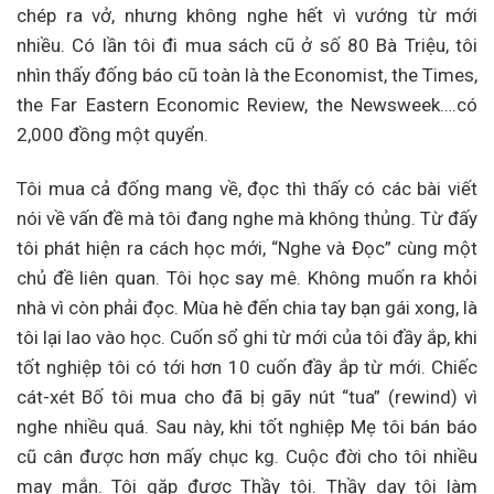
chép ra vở, nhưng không nghe hết vì vướng từ mới
nhiều. Có lần tôi đi mua sách cũ ở số 80 Bà Triệu, tôi
nhìn thấy đống báo cũ toàn là the Economist, the Times,
the Far Eastern Economic Review, the Newsweek….có
2,000 đồng một quyển.
Tôi mua cả đống mang về, đọc thì thấy có các bài viết
nói về vấn đề mà tôi đang nghe mà không thủng. Từ đấy
tôi phát hiện ra cách học mới, “Nghe và Đọc” cùng một
chủ đề liên quan. Tôi học say mê. Không muốn ra khỏi
nhà vì còn phải đọc. Mùa hè đến chia tay bạn gái xong, là
tôi lại lao vào học. Cuốn sổ ghi từ mới của tôi đầy ắp, khi
tốt nghiệp tôi có tới hơn 10 cuốn đầy ắp từ mới. Chiếc
cát-xét Bố tôi mua cho đã bị gãy nút “tua” (rewind) vì
nghe nhiều quá. Sau này, khi tốt nghiệp Mẹ tôi bán báo
cũ cân được hơn mấy chục kg. Cuộc đời cho tôi nhiều
may mắn. Tôi gặp được Thầy tôi. Thầy dạy tôi làm