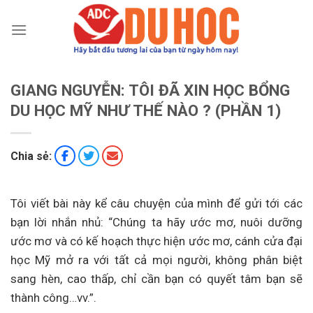
Chuyển
đến
nội
dung
GIANG NGUYỄN: TÔI ĐÃ XIN HỌC BỔNG
DU HỌC MỸ NHƯ THẾ NÀO ? (PHẦN 1)
Chia sẻ:
Tôi viết bài này kể câu chuyện của mình để gửi tới các
bạn lời nhắn nhủ: “Chúng ta hãy ước mơ, nuôi dưỡng
ước mơ và có kế hoạch thực hiện ước mơ, cánh cửa đại
học Mỹ mở ra với tất cả mọi người, không phân biệt
sang hèn, cao thấp, chỉ cần bạn có quyết tâm bạn sẽ
thành công…vv.”.