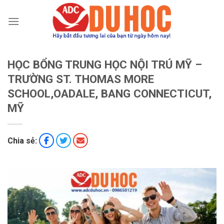
Chuyển
đến
nội
dung
HỌC BỔNG TRUNG HỌC NỘI TRÚ MỸ –
TRƯỜNG ST. THOMAS MORE
SCHOOL,OADALE, BANG CONNECTICUT,
MỸ
Chia sẻ: