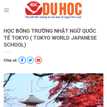
Chuyển
đến
nội
dung
HỌC BỔNG TRƯỜNG NHẬT NGỮ QUỐC
TẾ TOKYO ( TOKYO WORLD JAPANESE
SCHOOL)
Chia sẻ: