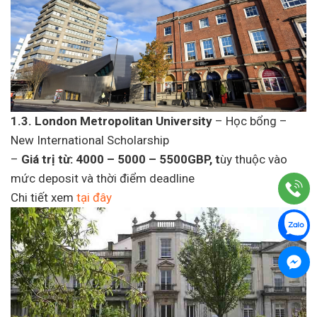
1.3. London Metropolitan University
– Học bổng –
New International Scholarship
–
Giá trị từ: 4000 – 5000 – 5500GBP, t
ùy thuộc vào
mức deposit và thời điểm deadline
Chi tiết xem
tại đây