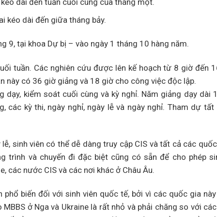
 kéo dài đến tuần cuối cùng của tháng một.
ai kéo dài đến giữa tháng bảy.
ng 9, tại khoa Dự bị – vào ngày 1 tháng 10 hàng năm.
cuối tuần. Các nghiên cứu được lên kế hoạch từ 8 giờ đến 1
n này có 36 giờ giảng và 18 giờ cho công việc độc lập.
g dạy, kiểm soát cuối cùng và kỳ nghỉ. Năm giảng dạy dài 
 các kỳ thi, ngày nghỉ, ngày lễ và ngày nghỉ. Tham dự tất 
ễ, sinh viên có thể dễ dàng truy cập CIS và tất cả các quốc
g trình và chuyến đi đặc biệt cũng có sẵn để cho phép sin
e, các nước CIS và các nơi khác ở Châu Âu.
phổ biến đối với sinh viên quốc tế, bởi vì các quốc gia nà
ho MBBS ở Nga và Ukraine là rất nhỏ và phải chăng so với cá