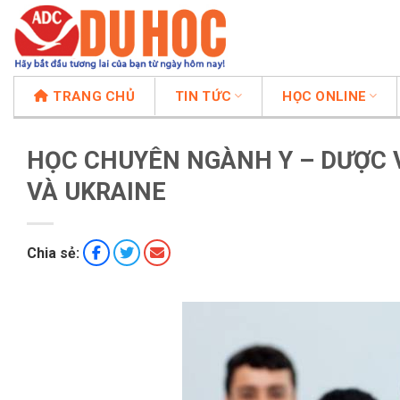
Chuyển
đến
nội
dung
TRANG CHỦ
TIN TỨC
HỌC ONLINE
HỌC CHUYÊN NGÀNH Y – DƯỢC V
VÀ UKRAINE
Chia sẻ: