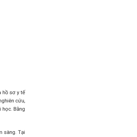
 hồ sơ y tế
nghiên cứu,
i học. Bằng
m sàng. Tại