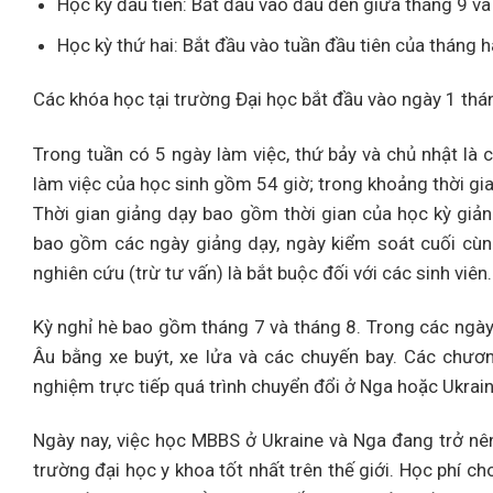
Học kỳ đầu tiên: Bắt đầu vào đầu đến giữa tháng 9 và
Học kỳ thứ hai: Bắt đầu vào tuần đầu tiên của tháng h
Các khóa học tại trường Đại học bắt đầu vào ngày 1 thá
Trong tuần có 5 ngày làm việc, thứ bảy và chủ nhật là 
làm việc của học sinh gồm 54 giờ; trong khoảng thời gia
Thời gian giảng dạy bao gồm thời gian của học kỳ giản
bao gồm các ngày giảng dạy, ngày kiểm soát cuối cùng,
nghiên cứu (trừ tư vấn) là bắt buộc đối với các sinh viên.
Kỳ nghỉ hè bao gồm tháng 7 và tháng 8. Trong các ngày l
Âu bằng xe buýt, xe lửa và các chuyến bay. Các chươn
nghiệm trực tiếp quá trình chuyển đổi ở Nga hoặc Ukrain
Ngày nay, việc học MBBS ở Ukraine và Nga đang trở nên 
trường đại học y khoa tốt nhất trên thế giới. Học phí c