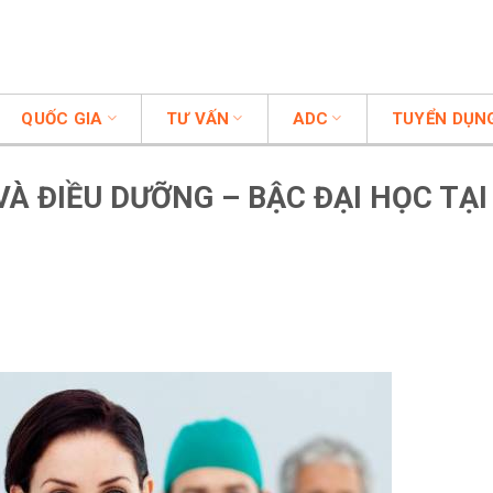
QUỐC GIA
TƯ VẤN
ADC
TUYỂN DỤN
À ĐIỀU DƯỠNG – BẬC ĐẠI HỌC TẠI