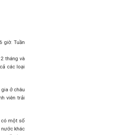
Canada
Assessment
Level
3
lên
Assessment
Level
2
6 giờ. Tuần
12 tháng và
cả các loại
 gia ở châu
h viên trải
y có một số
c nước khác