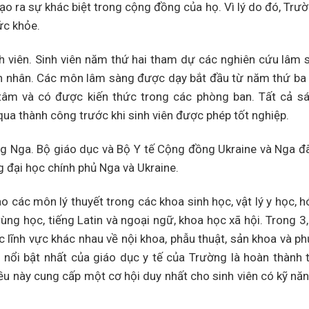
tạo ra sự khác biệt trong cộng đồng của họ. Vì lý do đó, Trư
ức khỏe.
h viên. Sinh viên năm thứ hai tham dự các nghiên cứu lâm 
h nhân. Các môn lâm sàng được dạy bắt đầu từ năm thứ ba
tâm và có được kiến ​​thức trong các phòng ban. Tất cả 
qua thành công trước khi sinh viên được phép tốt nghiệp.
ếng Nga. Bộ giáo dục và Bộ Y tế Cộng đồng Ukraine và Nga đ
g đại học chính phủ Nga và Ukraine.
o các môn lý thuyết trong các khoa sinh học, vật lý y học, h
 trùng học, tiếng Latin và ngoại ngữ, khoa học xã hội. Trong 
lĩnh vực khác nhau về nội khoa, phẫu thuật, sản khoa và phụ
ổi bật nhất của giáo dục y tế của Trường là hoàn thành 
ều này cung cấp một cơ hội duy nhất cho sinh viên có kỹ năn