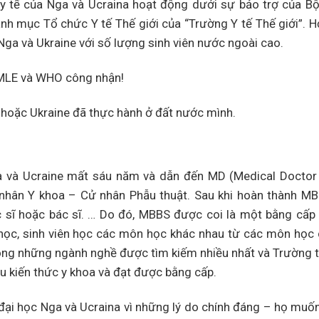
 y tế của Nga và Ucraina hoạt động dưới sự bảo trợ của B
anh mục Tổ chức Y tế Thế giới của “Trường Y tế Thế giới”. 
Nga và Ukraine với số lượng sinh viên nước ngoài cao.
SMLE và WHO công nhận!
hoặc Ukraine đã thực hành ở đất nước mình.
a và Ucraine mất sáu năm và dẫn đến MD (Medical Doctor
hân Y khoa – Cử nhân Phẫu thuật. Sau khi hoàn thành MB
 sĩ hoặc bác sĩ. … Do đó, MBBS được coi là một bằng cấp
 học, sinh viên học các môn học khác nhau từ các môn học
rong những ngành nghề được tìm kiếm nhiều nhất và Trường t
u kiến ​​thức y khoa và đạt được bằng cấp.
g đại học Nga và Ucraina vì những lý do chính đáng – họ mu