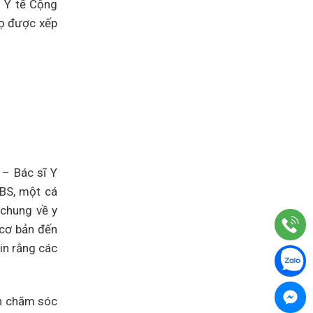
ộ Y tế Cộng
Họ được xếp
 – Bác sĩ Y
BS, một cá
 chung về y
 cơ bản đến
in rằng các
ốn chăm sóc