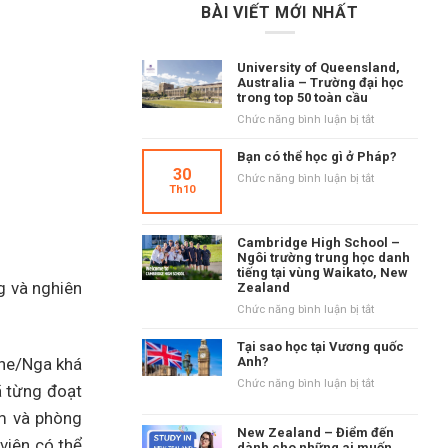
BÀI VIẾT MỚI NHẤT
University of Queensland,
Australia – Trường đại học
trong top 50 toàn cầu
ở
Chức năng bình luận bị tắt
University
of
Bạn có thể học gì ở Pháp?
Queensland,
30
ở
Chức năng bình luận bị tắt
Australia
Th10
Bạn
–
có
Trường
thể
đại
Cambridge High School –
học
học
Ngôi trường trung học danh
gì
tiếng tại vùng Waikato, New
trong
ở
g và nghiên
Zealand
top
Pháp?
50
ở
Chức năng bình luận bị tắt
toàn
Cambridge
cầu
High
Tại sao học tại Vương quốc
School
ine/Nga khá
Anh?
–
ở
Chức năng bình luận bị tắt
ã từng đoạt
Ngôi
Tại
trường
ệm và phòng
sao
trung
New Zealand – Điểm đến
học
 viên có thể
học
dành cho những ai muốn