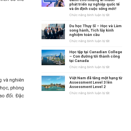
tại
phát triển sự nghiệp quốc tế
danh
Vương
và ổn định cuộc sống mới!
tiếng
quốc
tại
ở
Chức năng bình luận bị tắt
Anh?
vùng
New
Waikato,
Zealand
Du học Thụy Sĩ – Học và Làm
New
–
song hành, Tích lũy kinh
Zealand
nghiệm toàn cầu
Điểm
đến
ở
Chức năng bình luận bị tắt
dành
Du
cho
học
Học tập tại Canadian College
những
Thụy
– Con đường tới thành công
ai
tại Canada
Sĩ
muốn
–
ở
Chức năng bình luận bị tắt
phát
Học
Học
triển
và
tập
Việt Nam đã tăng một hạng từ
g và nghiên
sự
Làm
tại
Assessment Level 3 lên
nghiệp
song
Assessment Level 2
 học, phòng
Canadian
quốc
hành,
College
ở
Chức năng bình luận bị tắt
tế
ao đổi. Đặc
Tích
–
Việt
và
lũy
Con
Nam
ổn
kinh
đường
đã
định
nghiệm
tới
tăng
cuộc
toàn
thành
một
sống
cầu
công
hạng
mới!
tại
từ