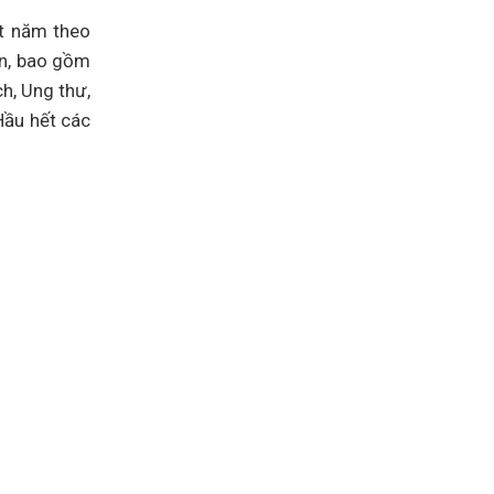
ột năm theo
ân, bao gồm
h, Ung thư,
Hầu hết các