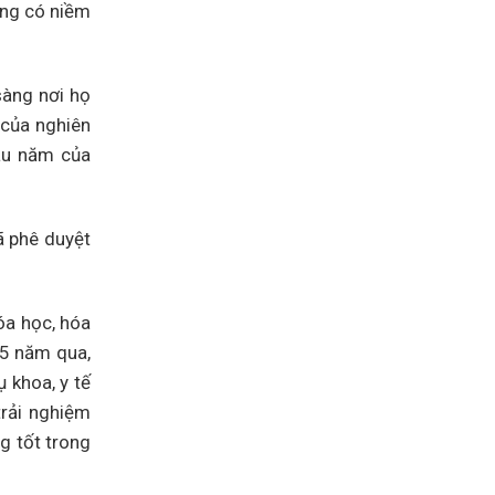
ờng có niềm
sàng nơi họ
 của nghiên
sáu năm của
ã phê duyệt
óa học, hóa
3,5 năm qua,
 khoa, y tế
trải nghiệm
g tốt trong