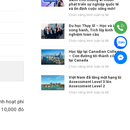
tại
phát triển sự nghiệp quốc tế
danh
Vương
và ổn định cuộc sống mới!
tiếng
quốc
tại
ở
Chức năng bình luận bị tắt
Anh?
vùng
New
Waikato,
Zealand
Du học Thụy Sĩ – Học và Làm
New
–
song hành, Tích lũy kinh
Zealand
nghiệm toàn cầu
Điểm
đến
ở
Chức năng bình luận bị tắt
dành
Du
cho
học
Học tập tại Canadian College
những
Thụy
– Con đường tới thành công
ai
tại Canada
Sĩ
muốn
–
ở
Chức năng bình luận bị tắt
phát
Học
Học
triển
và
tập
Việt Nam đã tăng một hạng từ
sự
Làm
tại
Assessment Level 3 lên
nghiệp
song
Assessment Level 2
Canadian
quốc
hành,
College
ở
Chức năng bình luận bị tắt
tế
Tích
–
Việt
và
lũy
nh hoạt phí
Con
Nam
ổn
kinh
đường
đã
g 10,000 đô
định
nghiệm
tới
tăng
cuộc
toàn
thành
một
sống
cầu
công
hạng
mới!
tại
từ