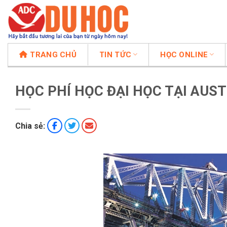
Chuyển
đến
nội
dung
TRANG CHỦ
TIN TỨC
HỌC ONLINE
HỌC PHÍ HỌC ĐẠI HỌC TẠI AUS
Chia sẻ: