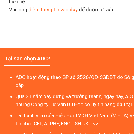
Liên hệ:
Vui lòng
điền thông tin vào đây
để được tư vấn
Tại sao chọn ADC?
ADC hoạt động theo GP số 2526/QĐ-SGDĐT do Sở gi
cấp
Qua 21 năm xây dựng và trưởng thành, ngày nay, ADC
những Công ty Tư Vấn Du Học có uy tín hàng đầu tại 
Là thành viên của Hiệp Hội TVDH Việt Nam (VIECA) v
tín như ICEF, ALPHE, ENGLISH UK …vv.