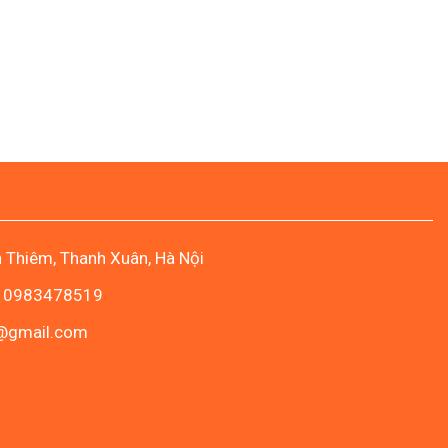
Canada
Assessment
Level
3
lên
Assessment
Level
2
n Thiêm, Thanh Xuân, Hà Nội
- 0983478519
c@gmail.com