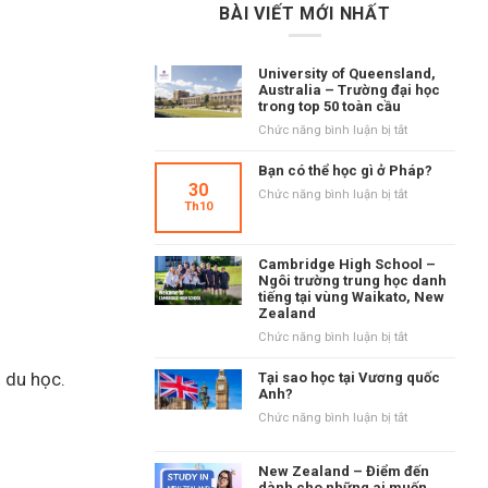
BÀI VIẾT MỚI NHẤT
University of Queensland,
Australia – Trường đại học
trong top 50 toàn cầu
ở
Chức năng bình luận bị tắt
University
of
Bạn có thể học gì ở Pháp?
Queensland,
30
ở
Chức năng bình luận bị tắt
Australia
Th10
Bạn
–
có
Trường
thể
đại
Cambridge High School –
học
học
Ngôi trường trung học danh
gì
tiếng tại vùng Waikato, New
trong
ở
Zealand
top
Pháp?
50
ở
Chức năng bình luận bị tắt
toàn
Cambridge
cầu
High
i du học.
Tại sao học tại Vương quốc
School
Anh?
–
ở
Chức năng bình luận bị tắt
Ngôi
Tại
trường
sao
trung
New Zealand – Điểm đến
học
học
dành cho những ai muốn