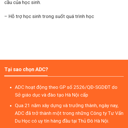
cầu của học sinh.
– Hỗ trợ học sinh trong suốt quá trình học
Tại sao chọn ADC?
ADC hoạt động theo GP số 2526/QĐ-SGDĐT do
Sở giáo dục và đào tạo Hà Nội cấp
Qua 21 năm xây dựng và trưởng thành, ngày nay,
ADC đã trở thành một trong những Công ty Tư Vấn
Du Học có uy tín hàng đầu tại Thủ Đô Hà Nội.