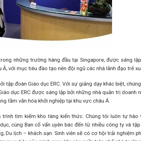
 trong những trường hàng đầu tại Singapore, được sáng lậ
 Á, với mục tiêu đào tạo nên đội ngũ các nhà lãnh đạo trẻ xu
 tập đoàn Giáo dục ERC. Với sự giảng dạy khác biệt, chúng 
 Giáo dục ERC được sáng lập bởi những nhà quản trị doanh 
ng tầm văn hóa khởi nghiệp tại khu vực châu Á.
trình tìm kiếm kho tàng kiến thức. Chúng tôi luôn tự hào 
o dục, cùng Ban cố vấn uyên bác đến từ nhiều công ty và tậ
g, Du lịch – khách sạn. Sinh viên sẽ có cơ hội trải nghiệm 