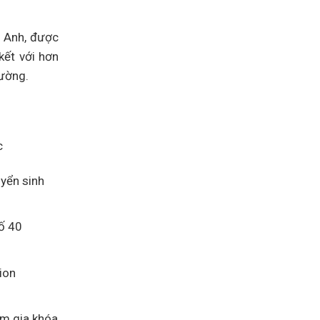
i Anh, được
kết với hơn
rường.
c
uyển sinh
số 40
ion
am gia khóa