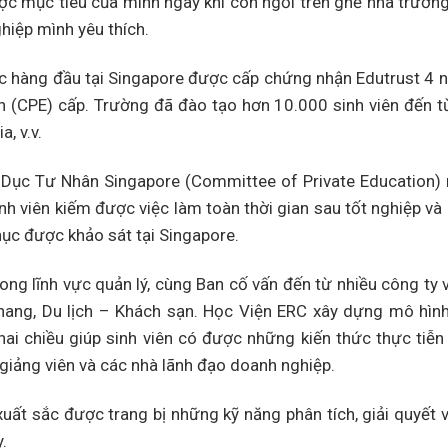
ợc mục tiêu của mình ngay khi còn ngồi trên ghế nhà trường
hiệp mình yêu thích.
ục hàng đầu tại Singapore được cấp chứng nhận Edutrust 4 
n (CPE) cấp. Trường đã đào tạo hơn 10.000 sinh viên đến 
, v.v.
o Dục Tư Nhân Singapore (Committee of Private Education
nh viên kiếm được việc làm toàn thời gian sau tốt nghiệp v
hục được khảo sát tại Singapore.
ong lĩnh vực quản lý, cùng Ban cố vấn đến từ nhiều công ty 
 hang, Du lịch – Khách sạn. Học Viện ERC xây dựng mô hìn
chiều giúp sinh viên có được những kiến thức thực tiễn 
giảng viên và các nhà lãnh đạo doanh nghiệp.
uất sắc được trang bị những kỹ năng phân tích, giải quyết 
.