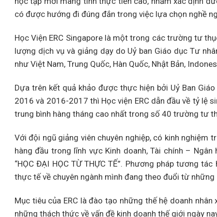
học tập mới mang tính thực tiễn cao, nhằm xác định đư
có được hướng đi đúng đắn trong việc lựa chọn nghề ng
Học Viện ERC Singapore là một trong các trường tư th
lượng dịch vụ và giảng dạy do Uỷ ban Giáo dục Tư nhâ
như Việt Nam, Trung Quốc, Hàn Quốc, Nhật Bản, Indonesia
Dựa trên kết quả khảo được thực hiện bởi Uỷ Ban Giá
2016 và 2016-2017 thì Học viện ERC dẫn đầu về tỷ lệ si
trung bình hàng tháng cao nhất trong số 40 trường tư t
Với đội ngũ giảng viên chuyên nghiệp, có kinh nghiệm tr
hàng đầu trong lĩnh vực Kinh doanh, Tài chính – Ngân
“HỌC ĐẠI HỌC TỪ THỰC TẾ”. Phương pháp tương tác hai 
thực tế về chuyên ngành mình đang theo đuổi từ những 
Mục tiêu của ERC là đào tạo những thế hệ doanh nhân x
những thách thức về vấn đề kinh doanh thế giới ngày nay