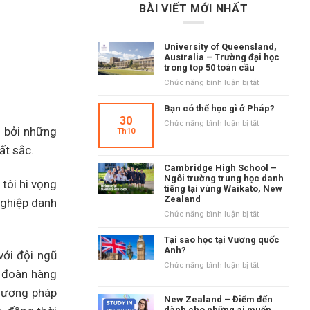
BÀI VIẾT MỚI NHẤT
University of Queensland,
Australia – Trường đại học
trong top 50 toàn cầu
ở
Chức năng bình luận bị tắt
University
of
Bạn có thể học gì ở Pháp?
Queensland,
30
ở
Chức năng bình luận bị tắt
p bởi những
Australia
Th10
Bạn
–
có
ất sắc.
Trường
thể
đại
Cambridge High School –
học
học
Ngôi trường trung học danh
tôi hi vọng
gì
tiếng tại vùng Waikato, New
trong
ở
Zealand
top
nghiệp danh
Pháp?
50
ở
Chức năng bình luận bị tắt
toàn
Cambridge
cầu
High
Tại sao học tại Vương quốc
School
Anh?
với đội ngũ
–
ở
Chức năng bình luận bị tắt
p đoàn hàng
Ngôi
Tại
trường
sao
phương pháp
trung
New Zealand – Điểm đến
học
học
dành cho những ai muốn