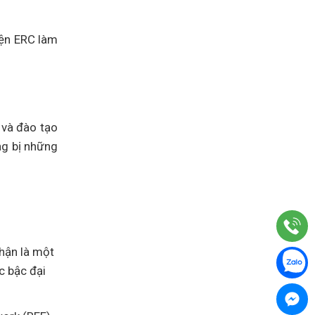
iện ERC làm
 và đào tạo
ng bị những
nhận là một
c bậc đại