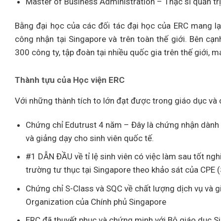
Master of Business Administration – Thạc sĩ quản tr
Bằng đại học của các đối tác đại học của ERC mang lạ
công nhận tại Singapore và trên toàn thế giới. Bên cạ
300 công ty, tập đoàn tại nhiều quốc gia trên thế giới, m
Thành tựu của Học viện ERC
Với những thành tích to lớn đạt được trong giáo dục và
Chứng chỉ Edutrust 4 năm – Đây là chứng nhận dành c
và giảng dạy cho sinh viên quốc tế.
#1 DẪN ĐẦU về tỉ lệ sinh viên có việc làm sau tốt ng
trường tư thục tại Singapore theo khảo sát của CPE 
Chứng chỉ S-Class và SQC về chất lượng dịch vụ và g
Organization của Chính phủ Singapore
ERC đã thuyết phục và chứng minh với Bộ giáo dục Si