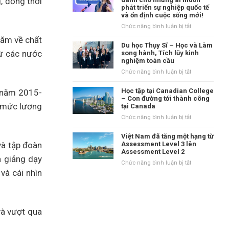
, đồng thời
tại
phát triển sự nghiệp quốc tế
danh
Vương
và ổn định cuộc sống mới!
tiếng
quốc
tại
ở
Chức năng bình luận bị tắt
Anh?
vùng
New
năm về chất
Waikato,
Zealand
Du học Thụy Sĩ – Học và Làm
New
từ các nước
–
song hành, Tích lũy kinh
Zealand
nghiệm toàn cầu
Điểm
đến
ở
Chức năng bình luận bị tắt
dành
Du
cho
học
Học tập tại Canadian College
) năm 2015-
những
Thụy
– Con đường tới thành công
ai
à mức lương
tại Canada
Sĩ
muốn
–
ở
Chức năng bình luận bị tắt
phát
Học
Học
triển
và
tập
Việt Nam đã tăng một hạng từ
sự
Làm
tại
và tập đoàn
Assessment Level 3 lên
nghiệp
song
Assessment Level 2
Canadian
quốc
h giảng dạy
hành,
College
ở
Chức năng bình luận bị tắt
tế
Tích
–
và cái nhìn
Việt
và
lũy
Con
Nam
ổn
kinh
đường
đã
định
nghiệm
tới
tăng
cuộc
toàn
thành
một
sống
và vượt qua
cầu
công
hạng
mới!
tại
từ