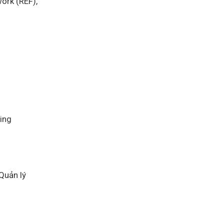
ork (REF),
ing
Quản lý