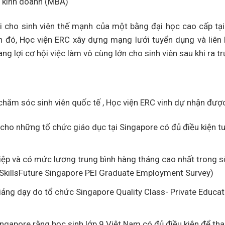
ị kinh doanh (MBA)
i cho sinh viên thế mạnh của một bằng đại học cao cấp tạ
nh đó, Học viện ERC xây dựng mạng lưới tuyển dụng và liên 
ang lợi cơ hội việc làm vô cùng lớn cho sinh viên sau khi ra t
 chăm sóc sinh viên quốc tế , Học viện ERC vinh dự nhận đượ
ho những tổ chức giáo dục tại Singapore có đủ điều kiện t
hiệp và có mức lương trung bình hàng tháng cao nhất trong 
(SkillsFuture Singapore PEI Graduate Employment Survey)
iảng dạy do tổ chức Singapore Quality Class- Private Educat
ngapore rằng học sinh lớp 9 Việt Nam có đủ điều kiện để th