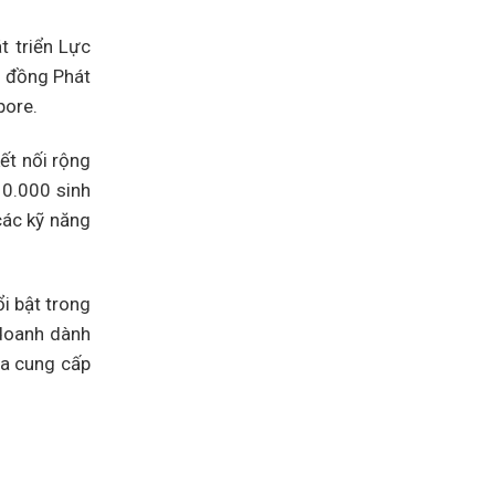
Canada
Assessment
Level
t triển Lực
3
lên
i đồng Phát
Assessment
Level
pore.
2
ết nối rộng
10.000 sinh
các kỹ năng
i bật trong
 doanh dành
ưa cung cấp