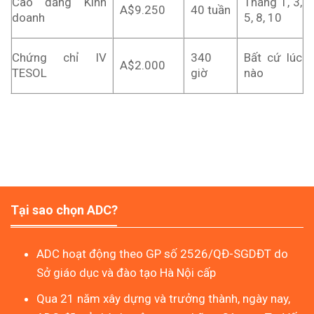
Cao đẳng Kinh
Tháng 1, 3,
A$9.250
40 tuần
doanh
5, 8, 10
Chứng chỉ IV
340
Bất cứ lúc
A$2.000
TESOL
giờ
nào
Tại sao chọn ADC?
ADC hoạt động theo GP số 2526/QĐ-SGDĐT do
Sở giáo dục và đào tạo Hà Nội cấp
Qua 21 năm xây dựng và trưởng thành, ngày nay,