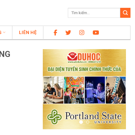
G
LIÊN HỆ
ỒNG