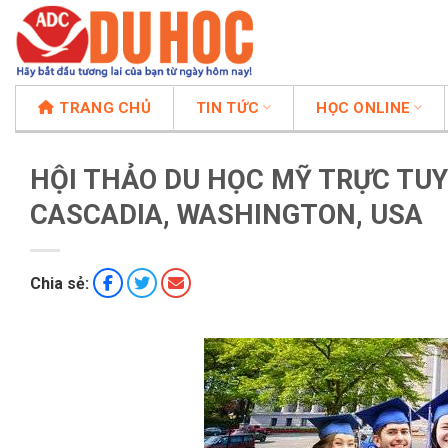
Chuyển
đến
nội
dung
TRANG CHỦ
TIN TỨC
HỌC ONLINE
HỘI THẢO DU HỌC MỸ TRỰC TU
CASCADIA, WASHINGTON, USA
Chia sẻ: