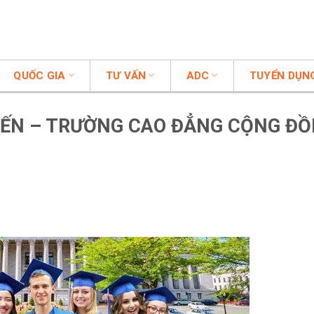
QUỐC GIA
TƯ VẤN
ADC
TUYỂN DỤN
YẾN – TRƯỜNG CAO ĐẲNG CỘNG Đ