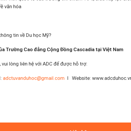
về văn hóa
 thông tin về Du học Mỹ?
c của Trường Cao đẳng Cộng Đồng Cascadia
tại Việt Nam
vui lòng liên hệ với ADC để được hỗ trợ:
l:
adctuvanduhoc@gmail.com
I Website: www.adcduhoc.v