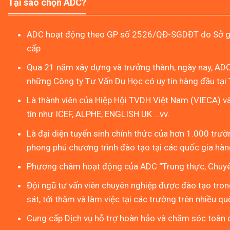
Tại sao chọn ADC?
ADC hoạt động theo GP số 2526/QĐ-SGDĐT do Sở gi
cấp
Qua 21 năm xây dựng và trưởng thành, ngày nay, ADC
những Công ty Tư Vấn Du Học có uy tín hàng đầu tại 
Là thành viên của Hiệp Hội TVDH Việt Nam (VIECA) v
tín như ICEF, ALPHE, ENGLISH UK …vv.
Là đại diện tuyển sinh chính thức của hơn 1.000 trườn
phong phú chương trình đào tạo tại các quốc gia hàng
Phương châm hoạt động của ADC “Trung thực, Chuyên
Đội ngũ tư vấn viên chuyên nghiệp được đào tạo tron
sát, tới thăm và làm việc tại các trường trên nhiều qu
Cung cấp Dịch vụ hỗ trợ hoàn hảo và chăm sóc toàn d