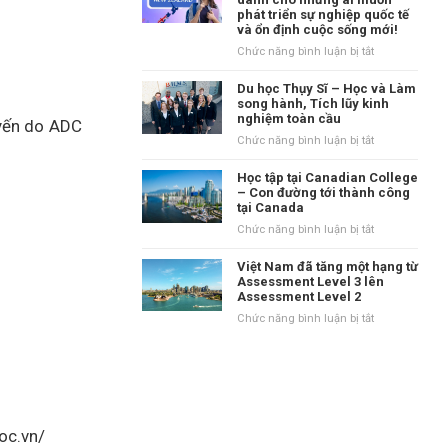
tại
phát triển sự nghiệp quốc tế
danh
Vương
và ổn định cuộc sống mới!
tiếng
quốc
tại
ở
Chức năng bình luận bị tắt
Anh?
vùng
New
Waikato,
Zealand
Du học Thụy Sĩ – Học và Làm
New
–
song hành, Tích lũy kinh
Zealand
nghiệm toàn cầu
Điểm
uyến do ADC
đến
ở
Chức năng bình luận bị tắt
dành
Du
cho
học
Học tập tại Canadian College
những
Thụy
– Con đường tới thành công
ai
tại Canada
Sĩ
muốn
–
ở
Chức năng bình luận bị tắt
phát
Học
Học
triển
và
tập
Việt Nam đã tăng một hạng từ
sự
Làm
tại
Assessment Level 3 lên
nghiệp
song
Assessment Level 2
Canadian
quốc
hành,
College
ở
Chức năng bình luận bị tắt
tế
Tích
–
Việt
và
lũy
Con
Nam
ổn
kinh
đường
đã
định
nghiệm
tới
tăng
cuộc
toàn
thành
một
sống
cầu
công
hạng
mới!
oc.vn/
tại
từ