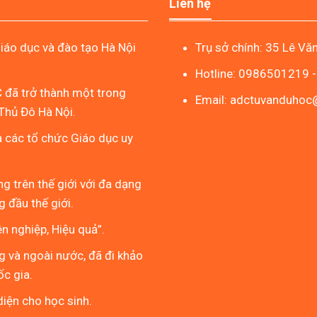
Liên hệ
áo dục và đào tạo Hà Nội
Trụ sở chính: 35 Lê Vă
Hotline: 0986501219 
 đã trở thành một trong
Email: adctuvanduho
Thủ Đô Hà Nội.
à các tổ chức Giáo dục uy
g trên thế giới với đa dạng
 đầu thế giới.
 nghiệp, Hiệu quả”.
g và ngoài nước, đã đi khảo
ốc gia.
iện cho học sinh.