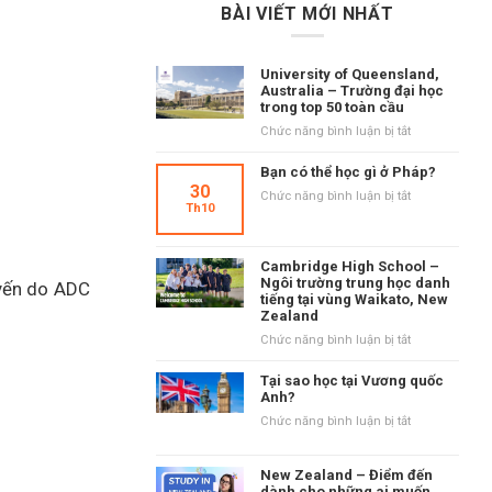
BÀI VIẾT MỚI NHẤT
University of Queensland,
Australia – Trường đại học
trong top 50 toàn cầu
ở
Chức năng bình luận bị tắt
University
of
Bạn có thể học gì ở Pháp?
Queensland,
30
ở
Chức năng bình luận bị tắt
Australia
Th10
Bạn
–
có
Trường
thể
đại
Cambridge High School –
học
học
Ngôi trường trung học danh
uyến do ADC
gì
tiếng tại vùng Waikato, New
trong
ở
Zealand
top
Pháp?
50
ở
Chức năng bình luận bị tắt
toàn
Cambridge
cầu
High
Tại sao học tại Vương quốc
School
Anh?
–
ở
Chức năng bình luận bị tắt
Ngôi
Tại
trường
sao
trung
New Zealand – Điểm đến
học
học
dành cho những ai muốn