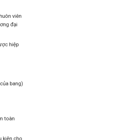
huôn viên
ừơng đại
ược hiệp
 của bang)
ên toàn
u kiện cho