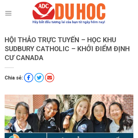
Chuyển
đến
nội
dung
HỘI THẢO TRỰC TUYẾN – HỌC KHU
SUDBURY CATHOLIC – KHỞI ĐIỂM ĐỊNH
CƯ CANADA
Chia sẻ: