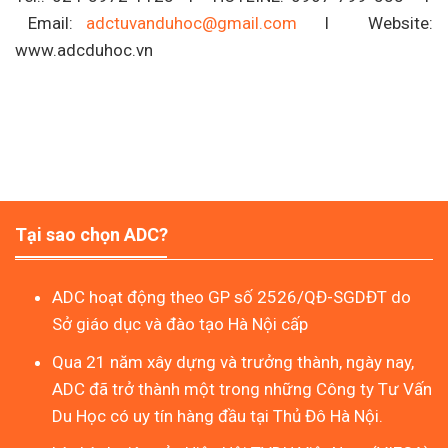
Email:
adctuvanduhoc@gmail.com
I Website:
www.adcduhoc.vn
Tại sao chọn ADC?
ADC hoạt động theo GP số 2526/QĐ-SGDĐT do
Sở giáo dục và đào tạo Hà Nội cấp
Qua 21 năm xây dựng và trưởng thành, ngày nay,
ADC đã trở thành một trong những Công ty Tư Vấn
Du Học có uy tín hàng đầu tại Thủ Đô Hà Nội.