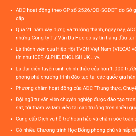
ADC hoạt động theo GP số 2526/QĐ-SGDĐT do Sở gi
cấp
Qua 21 năm xây dựng và trưởng thành, ngày nay, ADC
những Công ty Tư Vấn Du Học có uy tín hàng đầu tại 
Là thành viên của Hiệp Hội TVDH Việt Nam (VIECA) v
tín như ICEF, ALPHE, ENGLISH UK …vv.
Là đại diện tuyển sinh chính thức của hơn 1.000 trườn
phong phú chương trình đào tạo tại các quốc gia hàng
Phương châm hoạt động của ADC “Trung thực, Chuyên
Đội ngũ tư vấn viên chuyên nghiệp được đào tạo tron
sát, tới thăm và làm việc tại các trường trên nhiều qu
Cung cấp Dịch vụ hỗ trợ hoàn hảo và chăm sóc toàn d
Có nhiều Chương trình Học Bổng phong phú và hấp d