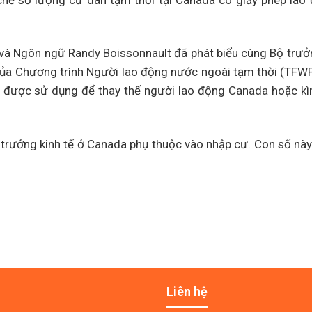
ế số lượng cư dân tạm thời tại Canada có giấy phép lao
 và Ngôn ngữ Randy Boissonnault đã phát biểu cùng Bộ trưởn
 của Chương trình Người lao động nước ngoài tạm thời (TFW
ờ được sử dụng để thay thế người lao động Canada hoặc k
trưởng kinh tế ở Canada phụ thuộc vào nhập cư. Con số này d
Liên hệ