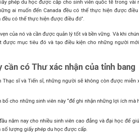
giấy phép du học được cấp cho sinh viên quốc tế trong vài 
ả những ai muốn đến Canada đều có thể thực hiện được điề
 đều có thể thực hiện được điều đó”.
 vẹn của nó và cần được quản lý tốt và bền vững. Và khi chú
đạt được mục tiêu đó và tạo điều kiện cho những người mớ
nay cần có Thư xác nhận của tỉnh bang
 Thạc sĩ và Tiến sĩ, những người sẽ không còn được miễn 
 bổ cho những sinh viên này “để ghi nhận những lợi ích mà 
 đầu năm nay cho nhiều sinh viên cao đẳng và đại học để gi
h số lượng giấy phép du học được cấp.