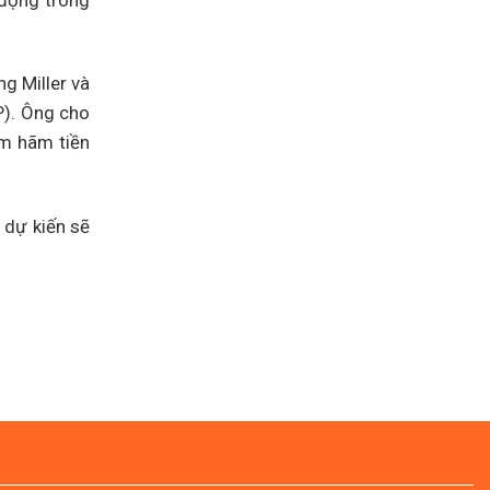
 động trong
g Miller và
P). Ông cho
ìm hãm tiền
ự kiến ​​sẽ