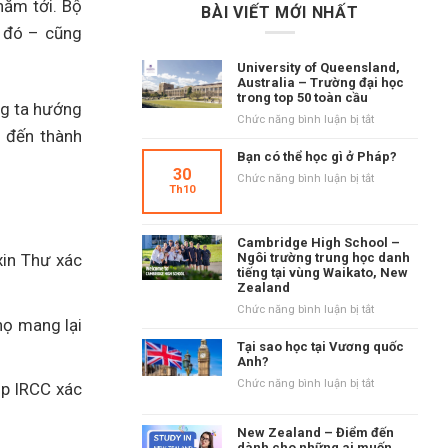
năm tới.
Bộ
BÀI VIẾT MỚI NHẤT
u đó – cũng
University of Queensland,
Australia – Trường đại học
trong top 50 toàn cầu
ng ta hướng
ở
Chức năng bình luận bị tắt
i đến thành
University
of
Bạn có thể học gì ở Pháp?
Queensland,
30
ở
Chức năng bình luận bị tắt
Australia
Th10
Bạn
–
có
Trường
thể
đại
Cambridge High School –
học
học
Ngôi trường trung học danh
xin Thư xác
gì
tiếng tại vùng Waikato, New
trong
ở
Zealand
top
Pháp?
50
ở
Chức năng bình luận bị tắt
họ mang lại
toàn
Cambridge
cầu
High
Tại sao học tại Vương quốc
School
Anh?
–
ở
Chức năng bình luận bị tắt
úp IRCC xác
Ngôi
Tại
trường
sao
trung
New Zealand – Điểm đến
học
học
dành cho những ai muốn