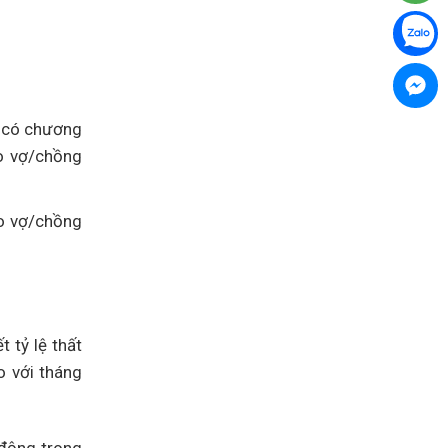
Canada
Assessment
Level
3
lên
Assessment
Level
2
ĩ có chương
ho vợ/chồng
ho vợ/chồng
 tỷ lệ thất
o với tháng