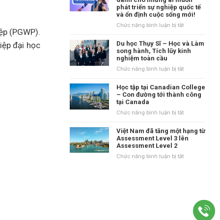
tại
phát triển sự nghiệp quốc tế
danh
Vương
và ổn định cuộc sống mới!
tiếng
quốc
tại
ở
Chức năng bình luận bị tắt
Anh?
hiệp (PGWP).
vùng
New
Waikato,
Zealand
Du học Thụy Sĩ – Học và Làm
iệp đại học
New
–
song hành, Tích lũy kinh
Zealand
nghiệm toàn cầu
Điểm
đến
ở
Chức năng bình luận bị tắt
dành
Du
cho
học
Học tập tại Canadian College
những
Thụy
– Con đường tới thành công
ai
tại Canada
Sĩ
muốn
–
ở
Chức năng bình luận bị tắt
phát
Học
Học
triển
và
tập
Việt Nam đã tăng một hạng từ
sự
Làm
tại
Assessment Level 3 lên
nghiệp
song
Assessment Level 2
Canadian
quốc
hành,
College
ở
Chức năng bình luận bị tắt
tế
Tích
–
Việt
và
lũy
Con
Nam
ổn
kinh
đường
đã
định
nghiệm
tới
tăng
cuộc
toàn
thành
một
sống
cầu
công
hạng
mới!
tại
từ