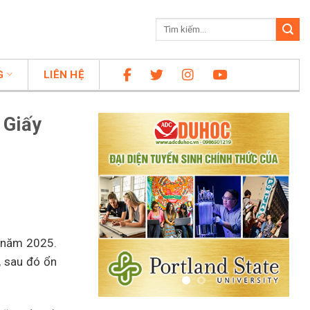
G
LIÊN HỆ
 Giấy
o năm 2025.
 sau đó ổn