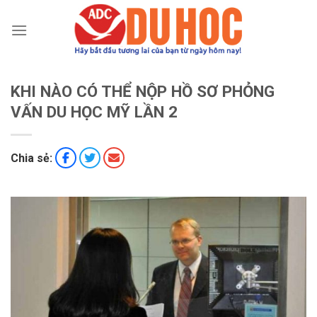
Chuyển
đến
nội
dung
KHI NÀO CÓ THỂ NỘP HỒ SƠ PHỎNG
VẤN DU HỌC MỸ LẦN 2
Chia sẻ: