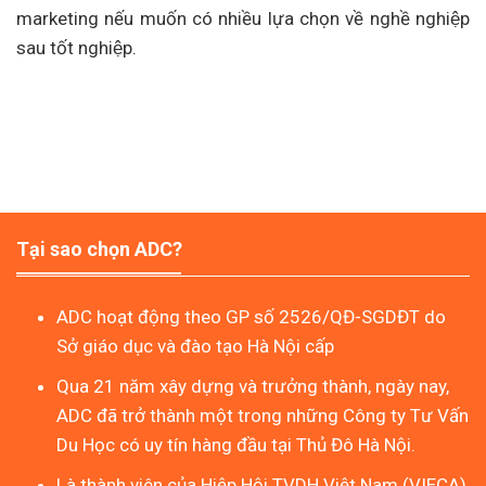
marketing nếu muốn có nhiều lựa chọn về nghề nghiệp
sau tốt nghiệp.
Tại sao chọn ADC?
ADC hoạt động theo GP số 2526/QĐ-SGDĐT do
Sở giáo dục và đào tạo Hà Nội cấp
Qua 21 năm xây dựng và trưởng thành, ngày nay,
ADC đã trở thành một trong những Công ty Tư Vấn
Du Học có uy tín hàng đầu tại Thủ Đô Hà Nội.
Là thành viên của Hiệp Hội TVDH Việt Nam (VIECA)