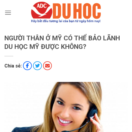
Chuyển
đến
nội
dung
NGƯỜI THÂN Ở MỸ CÓ THỂ BẢO LÃNH
DU HỌC MỸ ĐƯỢC KHÔNG?
Chia sẻ: