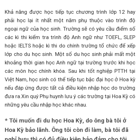
Khả năng được học tiếp tục chương trình lớp 12 hay
phải học lại ít nhất một năm phụ thuộc vào trình độ
ngoại ngữ của học sinh. Trường sẽ có yêu cầu điểm số
các kì thi kiểm tra trình độ Anh ngữ như TOEFL, SLEP
hoặc IELTS hoặc kì thi do chính trường tổ chức để xếp
lớp cho du học sinh. Một số du học sinh phải mất một
khoảng thời gian học Anh ngữ tại trường trước khi học
các môn học chính khóa. Sau khi tốt nghiệp PTTH tại
Việt Nam, học sinh có thể tiếp tục bậc đại học ở Hoa kỳ
nếu đáp ứng được tất cả điều kiện nhập học do trường
đưa ra.Xin quý Phụ huynh lưu ý các trường tại Hoa Kỳ có
những yêu cầu nhập học khác nhau.
* Tôi muốn đi du học Hoa Kỳ, do ông bà tôi ở
Hoa Kỳ bảo lãnh. Ông tôi còn đi làm, bà tôi đã
nghỉ hưu thì có đủ điều kiện bảo đảm cho tôi