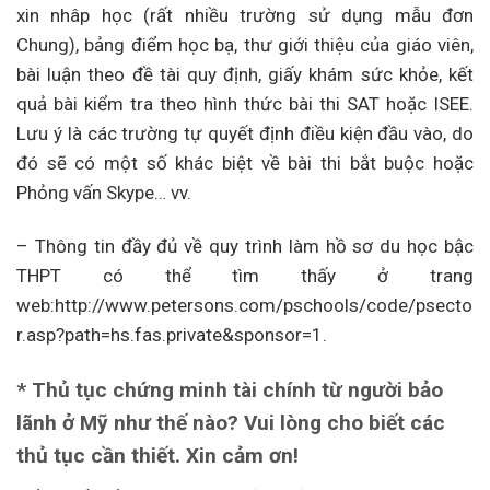
xin nhâp học (rất nhiều trường sử dụng mẫu đơn
Chung), bảng điểm học bạ, thư giới thiệu của giáo viên,
bài luận theo đề tài quy định, giấy khám sức khỏe, kết
quả bài kiểm tra theo hình thức bài thi SAT hoặc ISEE.
Lưu ý là các trường tự quyết định điều kiện đầu vào, do
đó sẽ có một số khác biệt về bài thi bắt buộc hoặc
Phỏng vấn Skype… vv.
– Thông tin đầy đủ về quy trình làm hồ sơ du học bậc
THPT có thể tìm thấy ở trang
web:http://www.petersons.com/pschools/code/psecto
r.asp?path=hs.fas.private&sponsor=1.
* Thủ tục chứng minh tài chính từ người bảo
lãnh ở Mỹ như thế nào? Vui lòng cho biết các
thủ tục cần thiết. Xin cảm ơn!