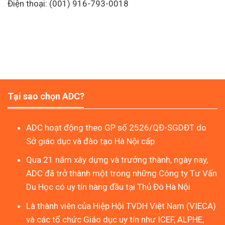
Điện thoại: ‎(001) 916-793-0018
Tại sao chọn ADC?
ADC hoạt động theo GP số 2526/QĐ-SGDĐT do
Sở giáo dục và đào tạo Hà Nội cấp
Qua 21 năm xây dựng và trưởng thành, ngày nay,
ADC đã trở thành một trong những Công ty Tư Vấn
Du Học có uy tín hàng đầu tại Thủ Đô Hà Nội.
Là thành viên của Hiệp Hội TVDH Việt Nam (VIECA)
và các tổ chức Giáo dục uy tín như ICEF, ALPHE,