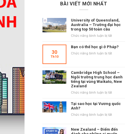
BÀI VIẾT MỚI NHẤT
University of Queensland,
Australia – Trường đại học
trong top 50 toàn cầu
ở
Chức năng bình luận bị tắt
University
of
Bạn có thể học gì ở Pháp?
Queensland,
30
ở
Chức năng bình luận bị tắt
Australia
Th10
Bạn
–
có
Trường
thể
đại
Cambridge High School –
học
học
Ngôi trường trung học danh
gì
tiếng tại vùng Waikato, New
trong
ở
Zealand
top
Pháp?
50
ở
Chức năng bình luận bị tắt
toàn
Cambridge
cầu
High
Tại sao học tại Vương quốc
School
Anh?
–
ở
Chức năng bình luận bị tắt
Ngôi
Tại
trường
sao
trung
New Zealand – Điểm đến
học
học
dành cho những ai muốn