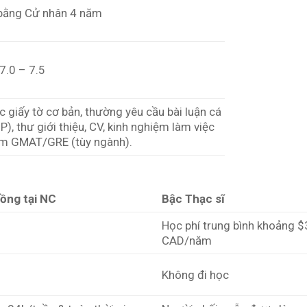
bằng Cử nhân 4 năm
7.0 – 7.5
 giấy tờ cơ bản, thường yêu cầu bài luận cá
), thư giới thiệu, CV, kinh nghiệm làm việc
m GMAT/GRE (tùy ngành).
ồng tại NC
Bậc Thạc sĩ
Học phí trung bình khoảng 
CAD/năm
Không đi học