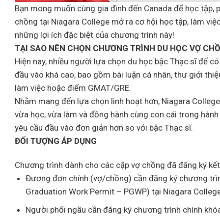
Bạn mong muốn cùng gia đình đến Canada để học tập, ph
chồng tại Niagara College mở ra cơ hội học tập, làm vi
những lợi ích đặc biệt của chương trình này!
TẠI SAO NÊN CHỌN CHƯƠNG TRÌNH DU HỌC VỢ CH
Hiện nay, nhiều người lựa chọn du học bậc Thạc sĩ để có
đầu vào khá cao, bao gồm bài luận cá nhân, thư giới thiệu
làm việc hoặc điểm GMAT/GRE.
Nhằm mang đến lựa chọn linh hoạt hơn, Niagara College
vừa học, vừa làm và đồng hành cùng con cái trong hành tr
yêu cầu đầu vào đơn giản hơn so với bậc Thạc sĩ.
ĐỐI TƯỢNG ÁP DỤNG
Chương trình dành cho các cặp vợ chồng đã đăng ký kết
Đương đơn chính (vợ/chồng) cần đăng ký chương trình
Graduation Work Permit – PGWP) tại Niagara College
Người phối ngẫu cần đăng ký chương trình chính khó