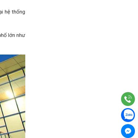
ại hệ thống
phố lớn như