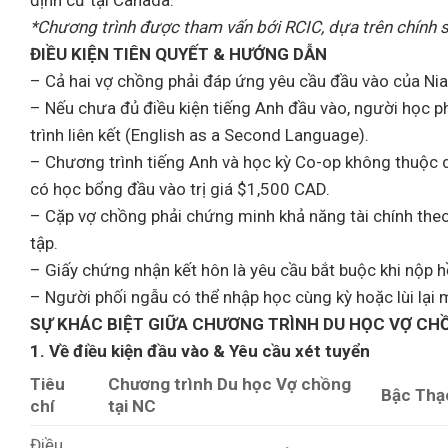
*Chương trình được tham vấn bới RCIC, dựa trên chính
ĐIỀU KIỆN TIÊN QUYẾT & HƯỚNG DẪN
– Cả hai vợ chồng phải đáp ứng yêu cầu đầu vào của Nia
– Nếu chưa đủ điều kiện tiếng Anh đầu vào, người học p
trình liên kết (English as a Second Language).
– Chương trình tiếng Anh và học kỳ Co-op không thuộc 
có học bổng đầu vào trị giá $1,500 CAD.
– Cặp vợ chồng phải chứng minh khả năng tài chính th
tập.
– Giấy chứng nhận kết hôn là yêu cầu bắt buộc khi nộp h
– Người phối ngẫu có thể nhập học cùng kỳ hoặc lùi lại 
SỰ KHÁC BIỆT GIỮA CHƯƠNG TRÌNH DU HỌC VỢ CH
1. Về điều kiện đầu vào & Yêu cầu xét tuyển
Tiêu
Chương trình Du học Vợ chồng
Bậc Thạc
chí
tại NC
Điều