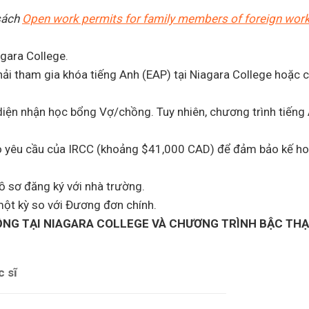
 sách
Open work permits for family members of foreign wor
gara College.
hải tham gia khóa tiếng Anh (EAP) tại Niagara College hoặc
diện nhận học bổng Vợ/chồng. Tuy nhiên, chương trình tiếng
eo yêu cầu của IRCC (khoảng $41,000 CAD) để đảm bảo kế h
ồ sơ đăng ký với nhà trường.
một kỳ so với Đương đơn chính.
ỒNG TẠI NIAGARA COLLEGE VÀ CHƯƠNG TRÌNH BẬC THẠC
 sĩ