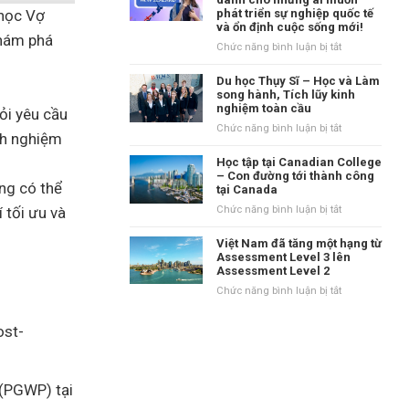
tại
 học Vợ
phát triển sự nghiệp quốc tế
danh
Vương
và ổn định cuộc sống mới!
tiếng
quốc
khám phá
tại
ở
Chức năng bình luận bị tắt
Anh?
vùng
New
Waikato,
Zealand
Du học Thụy Sĩ – Học và Làm
New
–
song hành, Tích lũy kinh
Zealand
nghiệm toàn cầu
Điểm
ỏi yêu cầu
đến
ở
Chức năng bình luận bị tắt
inh nghiệm
dành
Du
cho
học
Học tập tại Canadian College
những
Thụy
– Con đường tới thành công
ng có thể
ai
tại Canada
Sĩ
muốn
–
ở
 tối ưu và
Chức năng bình luận bị tắt
phát
Học
Học
triển
và
tập
Việt Nam đã tăng một hạng từ
sự
Làm
tại
Assessment Level 3 lên
nghiệp
song
Assessment Level 2
Canadian
quốc
hành,
College
ở
Chức năng bình luận bị tắt
tế
Tích
–
Việt
và
lũy
Con
Nam
ổn
ost-
kinh
đường
đã
định
nghiệm
tới
tăng
cuộc
toàn
thành
một
sống
cầu
công
hạng
 (PGWP) tại
mới!
tại
từ