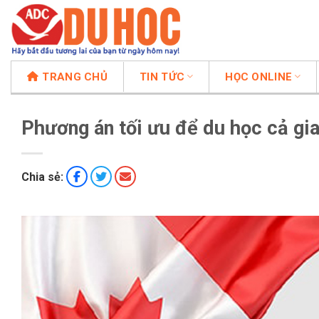
Chuyển
đến
nội
dung
TRANG CHỦ
TIN TỨC
HỌC ONLINE
Phương án tối ưu để du học cả gi
Chia sẻ: