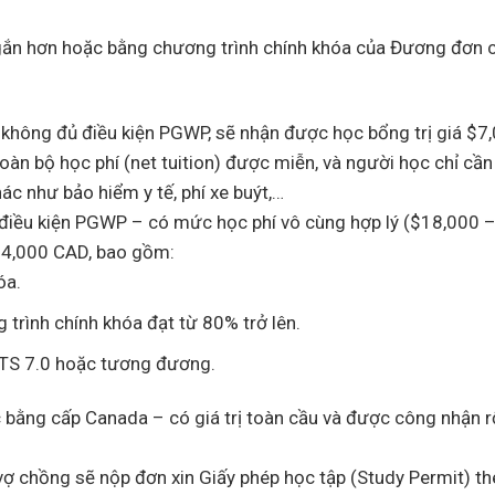
gắn hơn hoặc bằng chương trình chính khóa của Đương đơn c
 không đủ điều kiện PGWP, sẽ nhận được học bổng trị giá $7
àn bộ học phí (net tuition) được miễn, và người học chỉ cần 
c như bảo hiểm y tế, phí xe buýt,…
điều kiện PGWP – có mức học phí vô cùng hợp lý ($18,000 
$4,000 CAD, bao gồm:
óa.
trình chính khóa đạt từ 80% trở lên.
ELTS 7.0 hoặc tương đương.
ợc bằng cấp Canada – có giá trị toàn cầu và được công nhận rộ
vợ chồng sẽ nộp đơn xin Giấy phép học tập (Study Permit) th