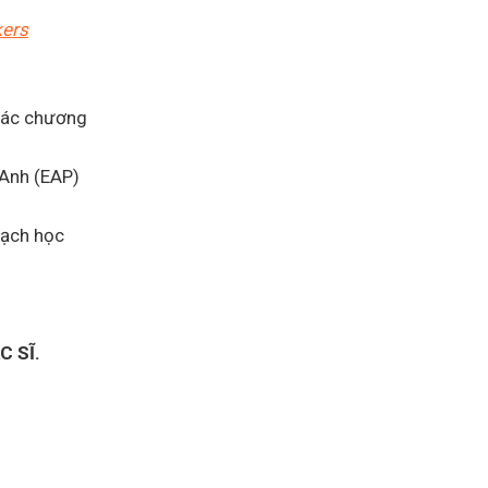
kers
 các chương
 Anh (EAP)
oạch học
 SĨ.