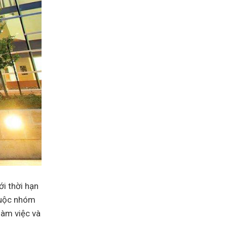
ới thời hạn
huộc nhóm
làm việc và