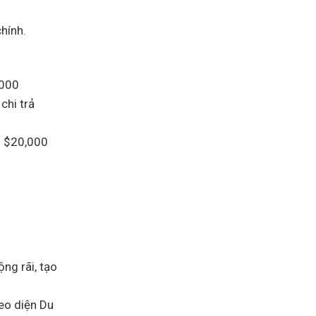
Canada
Assessment
Level
3
hính.
lên
Assessment
Level
2
,000
chi trả
– $20,000
ng rãi, tạo
eo diện Du