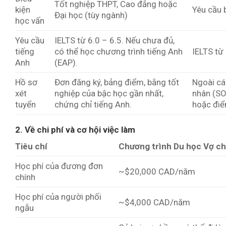
Tốt nghiệp THPT, Cao đẳng hoặc
kiện
Yêu cầu 
Đại học (tùy ngành)
học vấn
Yêu cầu
IELTS từ 6.0 – 6.5. Nếu chưa đủ,
tiếng
có thể học chương trình tiếng Anh
IELTS từ 
Anh
(EAP).
Hồ sơ
Đơn đăng ký, bảng điểm, bằng tốt
Ngoài các
xét
nghiệp của bậc học gần nhất,
nhân (SOP
tuyển
chứng chỉ tiếng Anh.
hoặc điể
2. Về chi phí và cơ hội việc làm
Tiêu chí
Chương trình Du học Vợ ch
Học phí của đương đơn
~$20,000 CAD/năm
chính
Học phí của người phối
~$4,000 CAD/năm
ngẫu