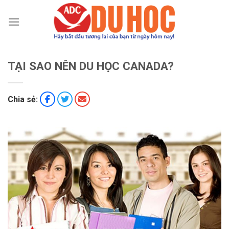
Chuyển
đến
nội
dung
TẠI SAO NÊN DU HỌC CANADA?
Chia sẻ: