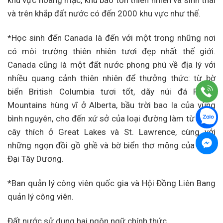
khu vực hoang mạc, khu bảo tồn thiên nhiên và sinh thái
và trên khắp đất nước có đến 2000 khu vực như thế.
*Học sinh đến Canada là đến với một trong những nơi
có môi trường thiên nhiên tươi đẹp nhất thế giới.
Canada cũng là một đất nước phong phú về địa lý với
nhiều quang cảnh thiên nhiên để thưởng thức: từ bờ
biển British Columbia tươi tốt, dăy núi đá Rocky
Mountains hùng vĩ ở Alberta, bầu trời bao la của vùng
bình nguyên, cho đến xứ sở của loại đường làm từ nhựa
cây thích ở Great Lakes và St. Lawrence, cùng với
những ngọn đồi gồ ghề và bờ biển thơ mộng của vùng
Đại Tây Dương.
*Ban quản lý công viên quốc gia và Hội Đồng Liên Bang
quản lý công viên.
Đất nước sử dụng hai ngôn ngữ chính thức