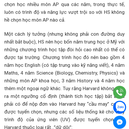
chọn học nhiều môn AP qua các năm, trong thực tế,
luôn có trình độ và năng lực vượt trội so với HS không
hề chọn học môn AP nào cả.
Một cách lý tưởng (nhưng không phải con đường duy
nhất bắt buộc), HS nên học bốn năm trung học ở Mỹ với
những chương trình học tập đòi hỏi cao nhất có thể có
được tại trường. Chương trình học đó nên bao gồm 4
năm học English (có tập trung vào kỹ năng viết), 4 năm
Maths, 4 năm Science (Biology, Chemistry, Physics) và
những môn AP khoa học, 3 năm History và 4 năm học
thêm một ngoại ngữ khác. Tuy rằng Harvard không định
ra một ngưỡng cố định (thành tích học tập) bắt buộc
phải có để nộp đơn vào Harvard hay “cầu may” cơ hội
được tuyển chọn, nhưng các số liệu thống kê cho thấy
trình độ của ứng viên (UV) được tuyển chọn vào
Harvard thuộc loại rất…”dữ dội”: