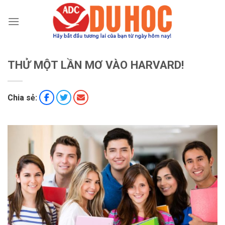
Chuyển
đến
nội
dung
THỬ MỘT LẦN MƠ VÀO HARVARD!
Chia sẻ: