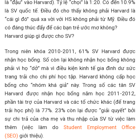
là “đậu” vào Harvard). Tỷ lệ “chọi” là 1:20. Có đến 10.9%
là SV quốc tế. Điều đó cho thấy không phải Harvard là
“cái gì đó” quá xa vời với HS không phải từ Mỹ. Điều đó
có đáng thúc đẩy để các bạn trẻ ước mơ không?
Harvard giúp gì được cho SV?
Trong niên khóa 2010-2011, 61% SV Harvard được
nhận học bổng. Số còn lại không nhận học bổng không
phải vì họ “dở” mà vì điều kiện kinh tế gia đình dư sức
trang trải cho chi phí học tập. Harvard không cấp học
bổng cho “nhóm khá giả” này. Trong số các tân SV
Harvard được nhận học bổng năm học 2011-2012,
phần tài trợ của Harvard và các tổ chức khác (để trang
trải học phí) là 77%. 23% còn lại được “giải quyết” bởi
sự chi trả của cha mẹ và thu nhập của SV từ việc làm
thêm (việc làm do
Student Employment Office
(SEO)
giới thiệu).