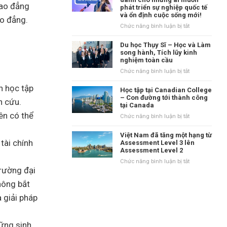
tại
cao đẳng
phát triển sự nghiệp quốc tế
danh
Vương
và ổn định cuộc sống mới!
tiếng
o đẳng.
quốc
tại
ở
Chức năng bình luận bị tắt
Anh?
vùng
New
Waikato,
Zealand
Du học Thụy Sĩ – Học và Làm
New
–
song hành, Tích lũy kinh
Zealand
nghiệm toàn cầu
Điểm
đến
ở
Chức năng bình luận bị tắt
dành
Du
cho
h học tập
học
Học tập tại Canadian College
những
Thụy
– Con đường tới thành công
n cứu.
ai
tại Canada
Sĩ
muốn
ên có thể
–
ở
Chức năng bình luận bị tắt
phát
Học
Học
triển
và
tập
Việt Nam đã tăng một hạng từ
sự
Làm
tài chính
tại
Assessment Level 3 lên
nghiệp
song
Assessment Level 2
Canadian
quốc
hành,
College
ở
Chức năng bình luận bị tắt
tế
Tích
–
rường đại
Việt
và
lũy
Con
Nam
ổn
hông bắt
kinh
đường
đã
định
nghiệm
tới
tăng
 giải pháp
cuộc
toàn
thành
một
sống
cầu
công
hạng
mới!
tại
từ
ững sinh