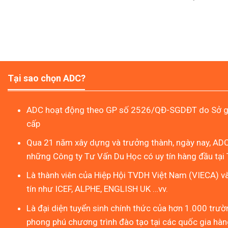
Tại sao chọn ADC?
ADC hoạt động theo GP số 2526/QĐ-SGDĐT do Sở gi
cấp
Qua 21 năm xây dựng và trưởng thành, ngày nay, ADC
những Công ty Tư Vấn Du Học có uy tín hàng đầu tại 
Là thành viên của Hiệp Hội TVDH Việt Nam (VIECA) v
tín như ICEF, ALPHE, ENGLISH UK …vv.
Là đại diện tuyển sinh chính thức của hơn 1.000 trườn
phong phú chương trình đào tạo tại các quốc gia hàng