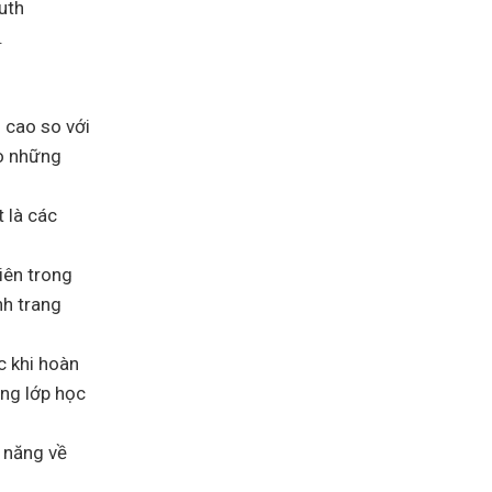
uth
.
 cao so với
o những
 là các
iên trong
nh trang
c khi hoàn
ững lớp học
ả năng về