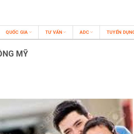
QUỐC GIA
TƯ VẤN
ADC
TUYỂN DỤN
ĐỒNG MỸ