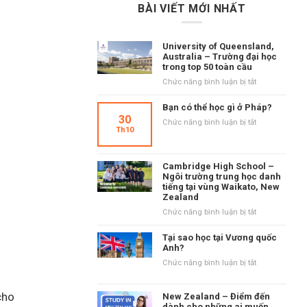
BÀI VIẾT MỚI NHẤT
University of Queensland,
Australia – Trường đại học
trong top 50 toàn cầu
ở
Chức năng bình luận bị tắt
University
of
Bạn có thể học gì ở Pháp?
Queensland,
30
ở
Chức năng bình luận bị tắt
Australia
Th10
Bạn
–
có
Trường
thể
đại
Cambridge High School –
học
học
Ngôi trường trung học danh
gì
tiếng tại vùng Waikato, New
trong
ở
Zealand
top
Pháp?
50
ở
Chức năng bình luận bị tắt
toàn
Cambridge
cầu
High
Tại sao học tại Vương quốc
School
Anh?
–
ở
Chức năng bình luận bị tắt
Ngôi
Tại
trường
sao
trung
cho
New Zealand – Điểm đến
học
học
dành cho những ai muốn