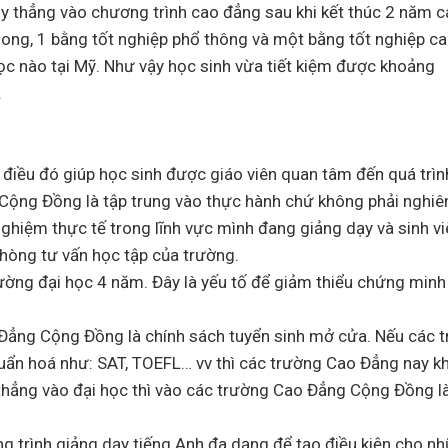
ply thẳng vào chương trình cao đẳng sau khi kết thúc 2 năm 
ng, 1 bằng tốt nghiệp phổ thông và một bằng tốt nghiệp ca
ọc nào tại Mỹ. Như vậy học sinh vừa tiết kiệm được khoảng
.
điều đó giúp học sinh được giáo viên quan tâm đến quá trìn
Cộng Đồng là tập trung vào thực hành chứ không phải nghiê
nghiệm thực tế trong lĩnh vực mình đang giảng dạy và sinh vi
 phòng tư vấn học tập của trường.
rường đại học 4 năm. Đây là yếu tố để giảm thiểu chứng minh 
Đẳng Cộng Đồng là chính sách tuyển sinh mở cửa. Nếu các t
chuẩn hoá như: SAT, TOEFL… vv thì các trường Cao Đẳng nay k
 thẳng vào đại học thì vào các trường Cao Đẳng Cộng Đồng là
trình giảng dạy tiếng Anh đa dạng để tạo điều kiện cho nh