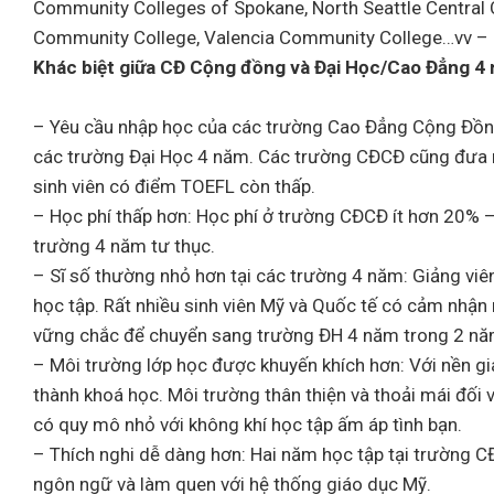
Community Colleges of Spokane, North Seattle Central
Community College, Valencia Community College…vv – 
Khác biệt giữa CĐ Cộng đồng và Đại Học/Cao Đẳng 4 
– Yêu cầu nhập học của các trường Cao Đẳng Cộng Đồng
các trường Đại Học 4 năm. Các trường CĐCĐ cũng đưa r
sinh viên có điểm TOEFL còn thấp.
– Học phí thấp hơn: Học phí ở trường CĐCĐ ít hơn 20% –
trường 4 năm tư thục.
– Sĩ số thường nhỏ hơn tại các trường 4 năm: Giảng viên
học tập. Rất nhiều sinh viên Mỹ và Quốc tế có cảm nhận
vững chắc để chuyển sang trường ĐH 4 năm trong 2 nă
– Môi trường lớp học được khuyến khích hơn: Với nền gi
thành khoá học. Môi trường thân thiện và thoải mái đối 
có quy mô nhỏ với không khí học tập ấm áp tình bạn.
– Thích nghi dễ dàng hơn: Hai năm học tập tại trường CĐ
ngôn ngữ và làm quen với hệ thống giáo dục Mỹ.