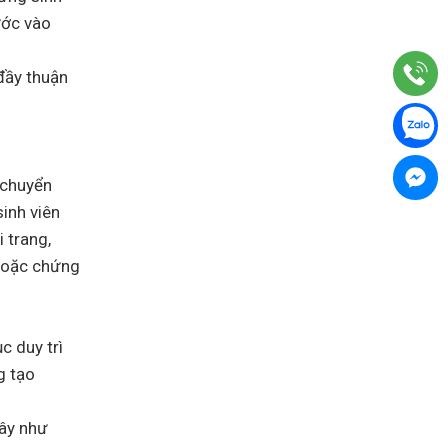
Canada
Assessment
ước vào
Level
3
lên
đầy thuận
Assessment
Level
2
 chuyển
inh viên
 trang,
 hoặc chứng
c duy trì
g tạo
đây như