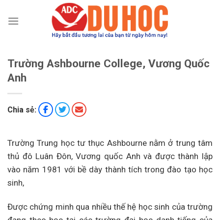
Chuyển
đến
nội
dung
Trường Ashbourne College, Vương Quốc
Anh
Chia sẻ:
Trường Trung học tư thục Ashbourne nằm ở trung tâm
thủ đô Luân Đôn, Vương quốc Anh và được thành lập
vào năm 1981 với bề dày thành tích trong đào tạo học
sinh,
Được chứng minh qua nhiều thế hệ học sinh của trường
đang theo học tại các trường đại học danh tiếng của