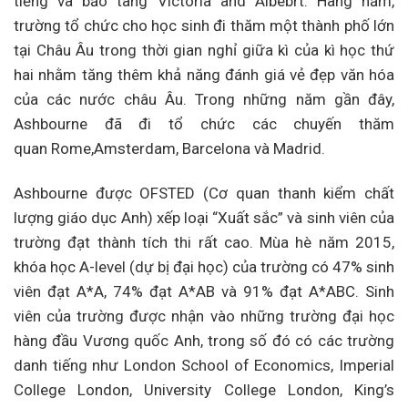
tiếng và bảo tàng Victoria and Albebrt. Hàng năm,
trường tổ chức cho học sinh đi thăm một thành phố lớn
tại Châu Âu trong thời gian nghỉ giữa kì của kì học thứ
hai nhằm tăng thêm khả năng đánh giá vẻ đẹp văn hóa
của các nước châu Âu. Trong những năm gần đây,
Ashbourne đã đi tổ chức các chuyến thăm
quan Rome,Amsterdam, Barcelona và Madrid.
Ashbourne được OFSTED (Cơ quan thanh kiểm chất
lượng giáo dục Anh) xếp loại “Xuất sắc” và sinh viên của
trường đạt thành tích thi rất cao. Mùa hè năm 2015,
khóa học A-level (dự bị đại học) của trường có 47% sinh
viên đạt A*A, 74% đạt A*AB và 91% đạt A*ABC. Sinh
viên của trường được nhận vào những trường đại học
hàng đầu Vương quốc Anh, trong số đó có các trường
danh tiếng như London School of Economics, Imperial
College London, University College London, King’s