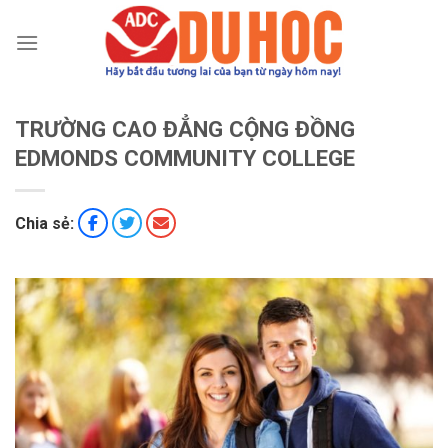
Chuyển
đến
nội
dung
TRƯỜNG CAO ĐẲNG CỘNG ĐỒNG
EDMONDS COMMUNITY COLLEGE
Chia sẻ: