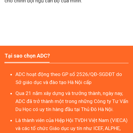
cho chính đội ngũ cán bộ của mình.
Tại sao chọn ADC?
ADC hoạt động theo GP số 2526/QĐ-SGDĐT do
Sở giáo dục và đào tạo Hà Nội cấp
Qua 21 năm xây dựng và trưởng thành, ngày nay,
ADC đã trở thành một trong những Công ty Tư Vấn
Du Học có uy tín hàng đầu tại Thủ Đô Hà Nội.
Là thành viên của Hiệp Hội TVDH Việt Nam (VIECA)
và các tổ chức Giáo dục uy tín như ICEF, ALPHE,