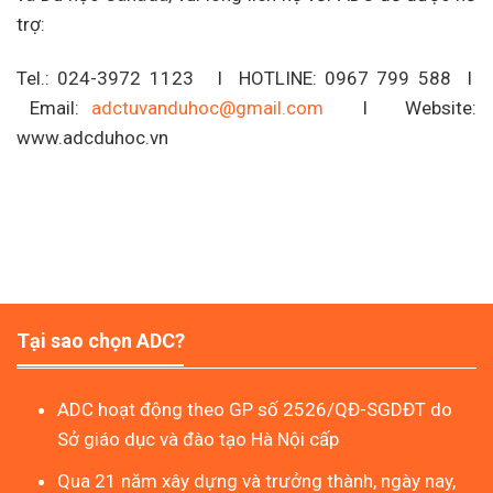
trợ:
Tel.: 024-3972 1123 I HOTLINE: 0967 799 588 I
Email:
adctuvanduhoc@gmail.com
I Website:
www.adcduhoc.vn
Tại sao chọn ADC?
ADC hoạt động theo GP số 2526/QĐ-SGDĐT do
Sở giáo dục và đào tạo Hà Nội cấp
Qua 21 năm xây dựng và trưởng thành, ngày nay,