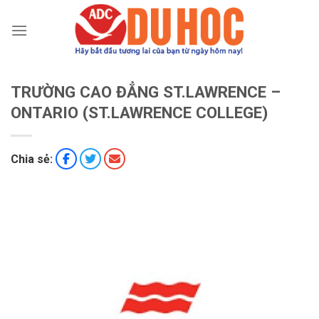
Chuyển
đến
nội
dung
TRƯỜNG CAO ĐẲNG ST.LAWRENCE –
ONTARIO (ST.LAWRENCE COLLEGE)
Chia sẻ: