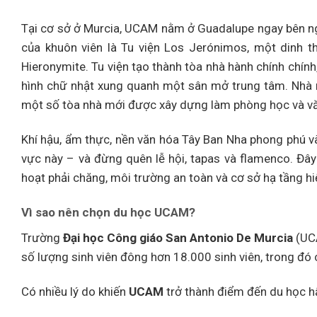
Tại cơ sở ở Murcia, UCAM nằm ở Guadalupe ngay bên ng
của khuôn viên là Tu viện Los Jerónimos, một dinh 
Hieronymite. Tu viện tạo thành tòa nhà hành chính chính
hình chữ nhật xung quanh một sân mở trung tâm. Nhà n
một số tòa nhà mới được xây dựng làm phòng học và v
Khí hậu, ẩm thực, nền văn hóa Tây Ban Nha phong phú và
vực này – và đừng quên lễ hội, tapas và flamenco. Đây 
hoạt phải chăng, môi trường an toàn và cơ sở hạ tầng hi
Vì sao nên chọn du học UCAM?
Trường
Đại học Công giáo San Antonio De Murcia
(UCA
số lượng sinh viên đông hơn 18.000 sinh viên, trong đó 
Có nhiều lý do khiến
UCAM
trở thành điểm đến du học h