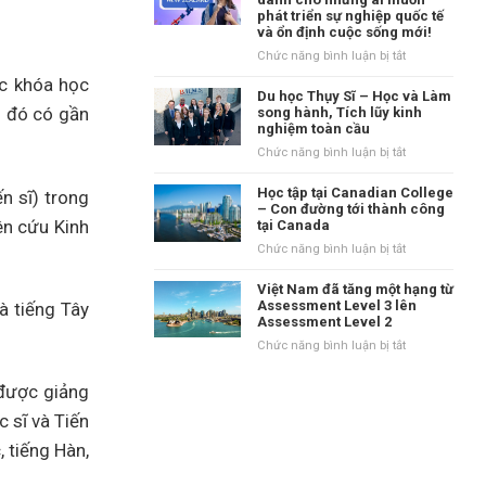
tại
phát triển sự nghiệp quốc tế
danh
Vương
và ổn định cuộc sống mới!
tiếng
quốc
tại
ở
Chức năng bình luận bị tắt
Anh?
vùng
New
ác khóa học
Waikato,
Zealand
Du học Thụy Sĩ – Học và Làm
New
–
g đó có gần
song hành, Tích lũy kinh
Zealand
nghiệm toàn cầu
Điểm
đến
ở
Chức năng bình luận bị tắt
dành
Du
cho
học
Học tập tại Canadian College
n sĩ) trong
những
Thụy
– Con đường tới thành công
ai
ên cứu Kinh
tại Canada
Sĩ
muốn
–
ở
Chức năng bình luận bị tắt
phát
Học
Học
triển
và
tập
Việt Nam đã tăng một hạng từ
sự
Làm
tại
Assessment Level 3 lên
à tiếng Tây
nghiệp
song
Assessment Level 2
Canadian
quốc
hành,
College
ở
Chức năng bình luận bị tắt
tế
Tích
–
Việt
và
lũy
Con
Nam
ổn
 được giảng
kinh
đường
đã
định
nghiệm
tới
 sĩ và Tiến
tăng
cuộc
toàn
thành
một
sống
 tiếng Hàn,
cầu
công
hạng
mới!
tại
từ