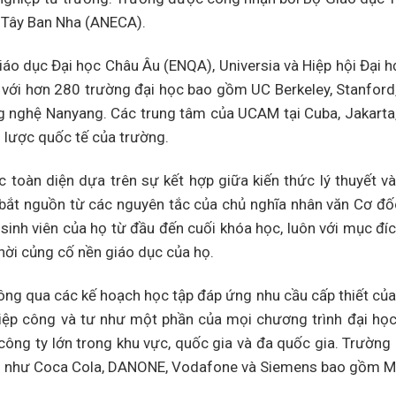
 Tây Ban Nha (ANECA).
áo dục Đại học Châu Âu (ENQA), Universia và Hiệp hội Đại 
 với hơn 280 trường đại học bao gồm UC Berkeley, Stanford,
ng nghệ Nanyang. Các trung tâm của UCAM tại Cuba, Jakarta
n lược quốc tế của trường.
 toàn diện dựa trên sự kết hợp giữa kiến ​​thức lý thuyết v
ị bắt nguồn từ các nguyên tắc của chủ nghĩa nhân văn Cơ đố
sinh viên của họ từ đầu đến cuối khóa học, luôn với mục đí
thời củng cố nền giáo dục của họ.
ông qua các kế hoạch học tập đáp ứng nhu cầu cấp thiết của 
iệp công và tư như một phần của mọi chương trình đại học 
công ty lớn trong khu vực, quốc gia và đa quốc gia. Trường
ành như Coca Cola, DANONE, Vodafone và Siemens bao gồm M