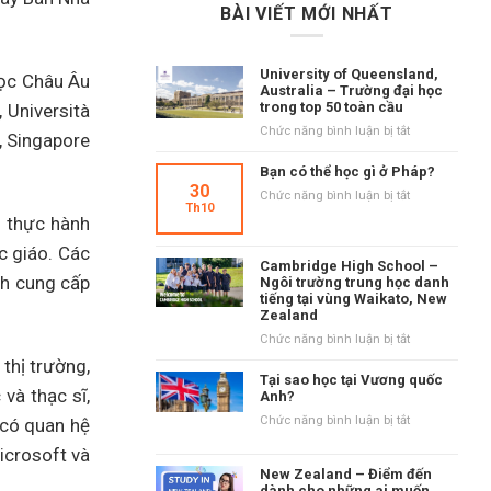
BÀI VIẾT MỚI NHẤT
University of Queensland,
học Châu Âu
Australia – Trường đại học
trong top 50 toàn cầu
 Università
ở
Chức năng bình luận bị tắt
, Singapore
University
of
Bạn có thể học gì ở Pháp?
Queensland,
30
ở
Chức năng bình luận bị tắt
Australia
Th10
Bạn
à thực hành
–
có
Trường
c giáo. Các
thể
đại
Cambridge High School –
học
ch cung cấp
học
Ngôi trường trung học danh
gì
tiếng tại vùng Waikato, New
trong
ở
Zealand
top
Pháp?
50
ở
Chức năng bình luận bị tắt
toàn
Cambridge
thị trường,
cầu
High
Tại sao học tại Vương quốc
và thạc sĩ,
School
Anh?
–
ở
Chức năng bình luận bị tắt
 có quan hệ
Ngôi
Tại
trường
icrosoft và
sao
trung
New Zealand – Điểm đến
học
học
dành cho những ai muốn