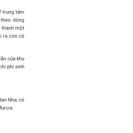
Ở trung tâm
 theo dòng
o thành một
i ra còn có
dẫn của khu
hi phí sinh
Ban Nha, có
Murcia.