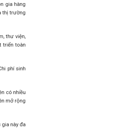
ên gia hàng
 thị trường
, thư viện,
 triển toàn
hi phí sinh
ên có nhiều
iên mở rộng
 gia này đa