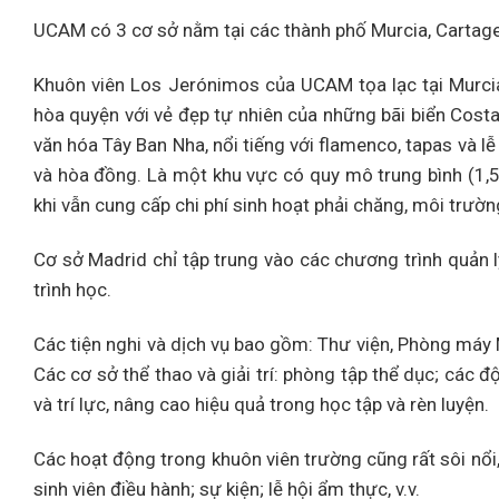
UCAM có 3 cơ sở nằm tại các thành phố Murcia, Cartag
Khuôn viên Los Jerónimos của UCAM tọa lạc tại Murcia
hòa quyện với vẻ đẹp tự nhiên của những bãi biển Costa
văn hóa Tây Ban Nha, nổi tiếng với flamenco, tapas và l
và hòa đồng. Là một khu vực có quy mô trung bình (1,5 
khi vẫn cung cấp chi phí sinh hoạt phải chăng, môi trườn
Cơ sở Madrid chỉ tập trung vào các chương trình quản l
trình học.
Các tiện nghi và dịch vụ bao gồm: Thư viện, Phòng máy
Các cơ sở thể thao và giải trí: phòng tập thể dục; các độ
và trí lực, nâng cao hiệu quả trong học tập và rèn luyện.
Các hoạt động trong khuôn viên trường cũng rất sôi nổi,
sinh viên điều hành; sự kiện; lễ hội ẩm thực, v.v.