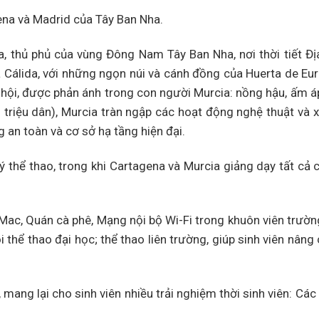
ena và Madrid của Tây Ban Nha.
, thủ phủ của vùng Đông Nam Tây Ban Nha, nơi thời tiết Đị
 Cálida, với những ngọn núi và cánh đồng của Huerta de Eur
ễ hội, được phản ánh trong con người Murcia: nồng hậu, ấm áp,
triệu dân), Murcia tràn ngập các hoạt động nghệ thuật và x
g an toàn và cơ sở hạ tầng hiện đại.
ý thể thao, trong khi Cartagena và Murcia giảng dạy tất cả
 Mac, Quán cà phê, Mạng nội bộ Wi-Fi trong khuôn viên trườ
i thể thao đại học; thể thao liên trường, giúp sinh viên nâng
 mang lại cho sinh viên nhiều trải nghiệm thời sinh viên: Các