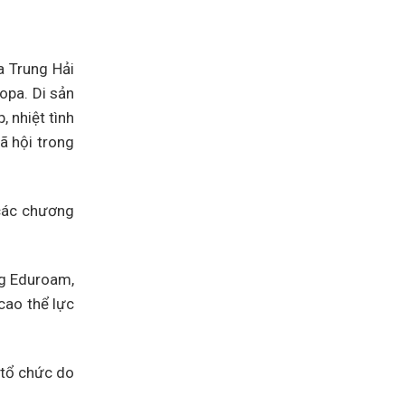
a Trung Hải
opa. Di sản
 nhiệt tình
ã hội trong
 các chương
ng Eduroam,
 cao thể lực
 tổ chức do