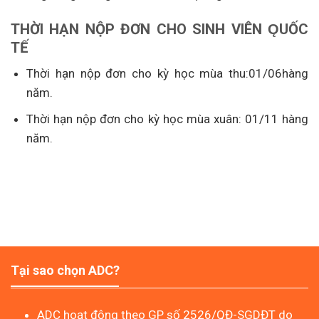
THỜI
HẠN
NỘP
ĐƠ
N
CHO
SINH
VIÊN
ǪUỐC
TẾ
Thời hạn nộp đơn cho kỳ học mùa thu:01/06hàng
năm.
Thời hạn nộp đơn cho kỳ học mùa xuân: 01/11 hàng
năm.
Tại sao chọn ADC?
ADC hoạt động theo GP số 2526/QĐ-SGDĐT do