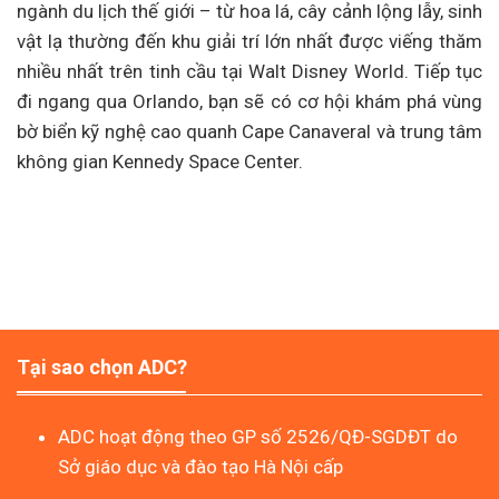
ngành du lịch thế giới – từ hoa lá, cây cảnh lộng lẫy, sinh
vật lạ thường đến khu giải trí lớn nhất được viếng thăm
nhiều nhất trên tinh cầu tại Walt Disney World. Tiếp tục
đi ngang qua Orlando, bạn sẽ có cơ hội khám phá vùng
bờ biển kỹ nghệ cao quanh Cape Canaveral và trung tâm
không gian Kennedy Space Center.
Tại sao chọn ADC?
ADC hoạt động theo GP số 2526/QĐ-SGDĐT do
Sở giáo dục và đào tạo Hà Nội cấp