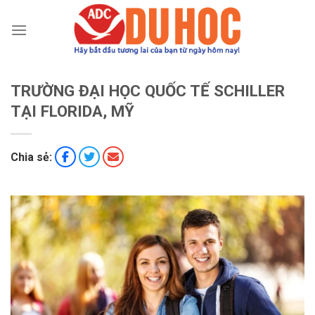
Chuyển
đến
nội
dung
TRƯỜNG ĐẠI HỌC QUỐC TẾ SCHILLER
TẠI FLORIDA, MỸ
Chia sẻ: