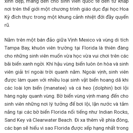
xinh đẹp, mang đến cho sinh viên quốc tế đến từ khắp
nơi trên thế giới một chương trình giáo dục đại học Hoa
Kỳ đích thực trong một khung cảnh nhiệt đới đầy quyến
rũ.
Nằm trên một bán đảo giữa Vịnh Mexico và vùng di tích
Tampa Bay, khuôn viên trường tại Florida là thiên đàng
cho những sinh viên muốn vừa học vừa vui chơi trên các
bãi biển xanh ngời. Khí hậu vùng biển luôn ôn hòa và sinh
viên giải trí ngoài trời quanh năm. Ngoài vịnh, sinh viên
được làm quen với nhiều loại sinh vật biển hoang dã khi
các loài lợn biển (manatee) và cá heo (dolphin) bơi lội
hàng ngày quanh vùng. Bờ biển vùng vịnh mang đến cho
sinh viên những nơi lý tưởng để bơi lội, lặn nước và tắm
nắng tại các bờ biển Florida nổi tiếng như Indian Rocks,
Sand Key và Clearwater Beach. Đi xa thêm về phía đông,
các bạn sẽ hiểu vì sao Florida được xếp hạng nhất trong