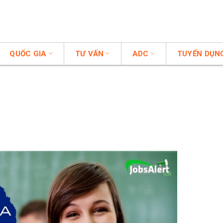
QUỐC GIA
TƯ VẤN
ADC
TUYỂN DỤN