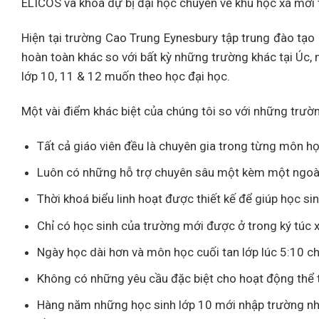
ELICOS và khoá dự bị đại học chuyển về khu học xá mới 
Hiện tại trường Cao Trung Eynesbury tập trung đào tạ
hoàn toàn khác so với bất kỳ những trường khác tại Úc,
lớp 10, 11 & 12 muốn theo học đại học.
Một vài điểm khác biệt của chúng tôi so với những trườ
Tất cả giáo viên đều là chuyên gia trong từng môn h
Luôn có những hỗ trợ chuyên sâu một kèm một ngoài
Thời khoá biểu linh hoạt được thiết kế để giúp học s
Chỉ có học sinh của trường mới được ở trong ký túc 
Ngày học dài hơn và môn học cuối tan lớp lúc 5:10 c
Không có những yêu cầu đặc biệt cho hoạt động thể 
Hàng năm những học sinh lớp 10 mới nhập trường nh