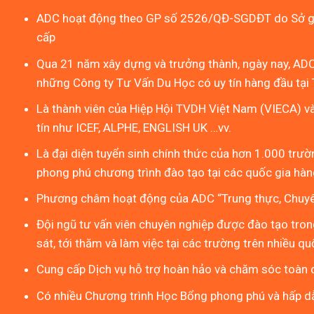
ADC hoạt động theo GP số 2526/QĐ-SGDĐT do Sở gi
cấp
Qua 21 năm xây dựng và trưởng thành, ngày nay, ADC
những Công ty Tư Vấn Du Học có uy tín hàng đầu tại 
Là thành viên của Hiệp Hội TVDH Việt Nam (VIECA) v
tín như ICEF, ALPHE, ENGLISH UK …vv.
Là đại diện tuyển sinh chính thức của hơn 1.000 trườn
phong phú chương trình đào tạo tại các quốc gia hàng
Phương châm hoạt động của ADC “Trung thực, Chuyên
Đội ngũ tư vấn viên chuyên nghiệp được đào tạo tron
sát, tới thăm và làm việc tại các trường trên nhiều qu
Cung cấp Dịch vụ hỗ trợ hoàn hảo và chăm sóc toàn d
Có nhiều Chương trình Học Bổng phong phú và hấp d