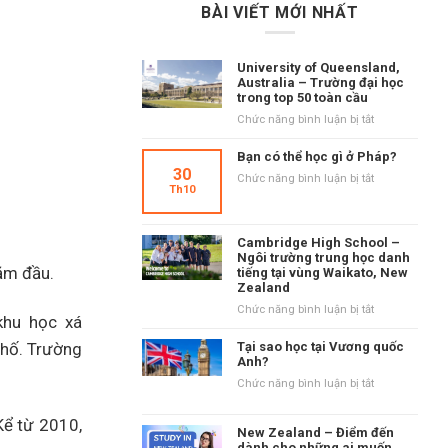
BÀI VIẾT MỚI NHẤT
University of Queensland,
Australia – Trường đại học
trong top 50 toàn cầu
ở
Chức năng bình luận bị tắt
University
of
Bạn có thể học gì ở Pháp?
Queensland,
30
ở
Chức năng bình luận bị tắt
Australia
Th10
Bạn
–
có
Trường
thể
đại
Cambridge High School –
học
học
Ngôi trường trung học danh
gì
ăm đầu.
tiếng tại vùng Waikato, New
trong
ở
Zealand
top
Pháp?
50
ở
Chức năng bình luận bị tắt
khu học xá
toàn
Cambridge
cầu
High
phố. Trường
Tại sao học tại Vương quốc
School
Anh?
–
ở
Chức năng bình luận bị tắt
Ngôi
Tại
trường
sao
Kể từ 2010,
trung
New Zealand – Điểm đến
học
học
dành cho những ai muốn