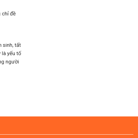
Canada
Assessment
Level
3
 chỉ đề
lên
Assessment
Level
2
 sinh, tất
 là yếu tố
ùng người