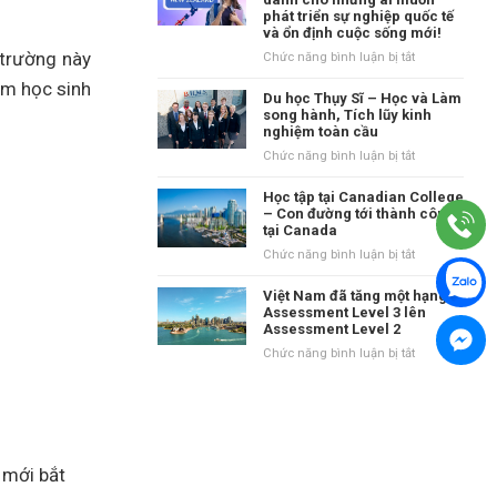
tại
phát triển sự nghiệp quốc tế
danh
Vương
và ổn định cuộc sống mới!
tiếng
quốc
tại
 trường này
ở
Chức năng bình luận bị tắt
Anh?
vùng
New
em học sinh
Waikato,
Zealand
Du học Thụy Sĩ – Học và Làm
New
–
song hành, Tích lũy kinh
Zealand
nghiệm toàn cầu
Điểm
đến
ở
Chức năng bình luận bị tắt
dành
Du
cho
học
Học tập tại Canadian College
những
Thụy
– Con đường tới thành công
ai
tại Canada
Sĩ
muốn
–
ở
Chức năng bình luận bị tắt
phát
Học
Học
triển
và
tập
Việt Nam đã tăng một hạng từ
sự
Làm
tại
Assessment Level 3 lên
nghiệp
song
Assessment Level 2
Canadian
quốc
hành,
College
ở
Chức năng bình luận bị tắt
tế
Tích
–
Việt
và
lũy
Con
Nam
ổn
kinh
đường
đã
định
nghiệm
tới
tăng
cuộc
toàn
thành
một
sống
cầu
công
hạng
mới!
 mới bắt
tại
từ