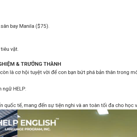
 sân bay Manila ($75).
tiêu vặt.
 NGHIỆM & TRƯỞNG THÀNH
còn là cơ hội tuyệt vời để con bạn bứt phá bản thân trong m
nh ngữ HELP:
n quốc tế, mang đến sự tiện nghi và an toàn tối đa cho học v