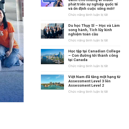
tại
phát triển sự nghiệp quốc tế
danh
Vương
và ổn định cuộc sống mới!
tiếng
quốc
tại
ở
Chức năng bình luận bị tắt
Anh?
vùng
New
Waikato,
Zealand
Du học Thụy Sĩ – Học và Làm
New
–
song hành, Tích lũy kinh
Zealand
nghiệm toàn cầu
Điểm
đến
ở
Chức năng bình luận bị tắt
dành
Du
cho
học
Học tập tại Canadian College
những
Thụy
– Con đường tới thành công
ai
tại Canada
Sĩ
muốn
–
ở
Chức năng bình luận bị tắt
phát
Học
Học
triển
và
tập
Việt Nam đã tăng một hạng từ
sự
Làm
tại
Assessment Level 3 lên
nghiệp
song
Assessment Level 2
Canadian
quốc
hành,
College
ở
Chức năng bình luận bị tắt
tế
Tích
–
Việt
và
lũy
Con
Nam
ổn
kinh
đường
đã
định
nghiệm
tới
tăng
cuộc
toàn
thành
một
sống
cầu
công
hạng
mới!
tại
từ