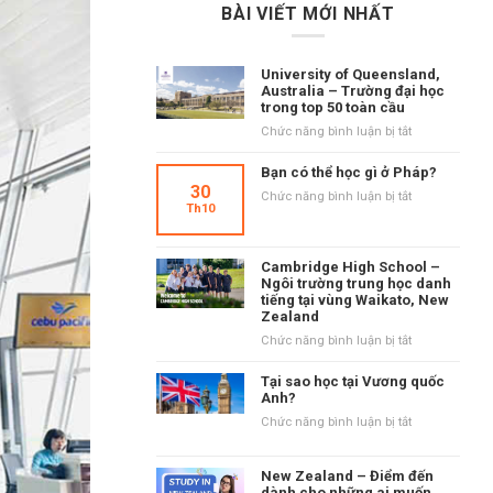
BÀI VIẾT MỚI NHẤT
University of Queensland,
Australia – Trường đại học
trong top 50 toàn cầu
ở
Chức năng bình luận bị tắt
University
of
Bạn có thể học gì ở Pháp?
Queensland,
30
ở
Chức năng bình luận bị tắt
Australia
Th10
Bạn
–
có
Trường
thể
đại
Cambridge High School –
học
học
Ngôi trường trung học danh
gì
tiếng tại vùng Waikato, New
trong
ở
Zealand
top
Pháp?
50
ở
Chức năng bình luận bị tắt
toàn
Cambridge
cầu
High
Tại sao học tại Vương quốc
School
Anh?
–
ở
Chức năng bình luận bị tắt
Ngôi
Tại
trường
sao
trung
New Zealand – Điểm đến
học
học
dành cho những ai muốn