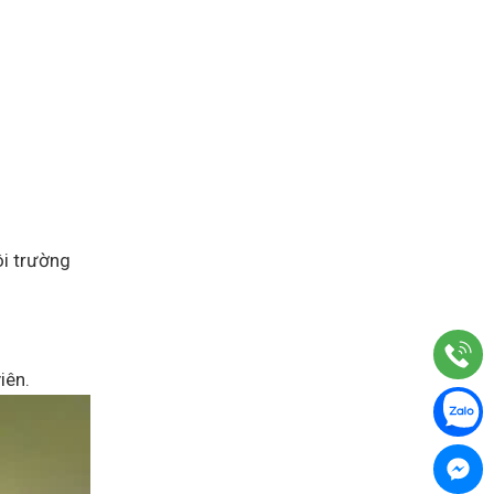
ôi trường
iên.