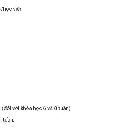
$/học viên
m
a (đối với khóa học 6 và 8 tuần)
i tuần.