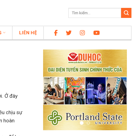
G
LIÊN HỆ
i. Ở đây
ều chịu sự
ạn hoàn