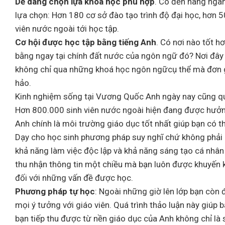
Dễ dàng chọn lựa khoá học phù hợp
. Có đến hàng ngà
lựa chọn: Hơn 180 cơ sở đào tạo trình độ đại học, hơn 5
viên nước ngoài tới học tập.
Cơ hội được học tập bằng tiếng Anh
. Có nơi nào tốt h
bằng ngay tại chính đất nước của ngôn ngữ đó? Nơi đây c
không chỉ qua những khoá học ngôn ngữcụ thể mà đơn g
hảo.
Kinh nghiệm sống tại Vương Quốc Anh ngày nay cũng qua
Hơn 800.000 sinh viên nước ngoài hiện đang được hưở
Anh chính là môi trường giáo dục tốt nhất giúp bạn có t
Dạy cho học sinh phương pháp suy nghĩ chứ không phải l
khả năng làm việc độc lập và khả năng sáng tạo cá nhân
thu nhận thông tin một chiều mà bạn luôn được khuyến kh
đối với những vấn đề được học.
Phương pháp tự học
: Ngoài những giờ lên lớp bạn còn 
mọi ý tưởng với giáo viên. Quá trình thảo luận này giúp
bạn tiếp thu được từ nền giáo dục của Anh không chỉ là 