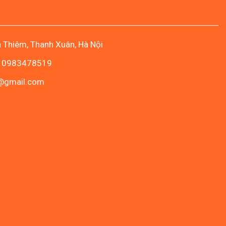
Canada
Assessment
Level
3
lên
Assessment
n Thiêm, Thanh Xuân, Hà Nội
Level
2
- 0983478519
c@gmail.com