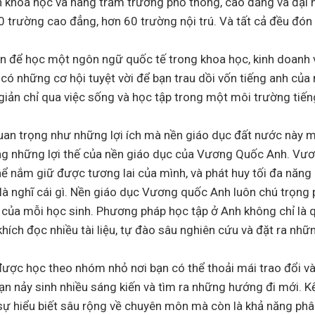
n khoá học và hàng trăm trường phổ thông, cao đẳng và đại 
0 trường cao đẳng, hơn 60 trường nội trú. Và tất cả đều đón
ơn để học một ngôn ngữ quốc tế trong khoa học, kinh doanh và
ó những cơ hội tuyệt vời để bạn trau dồi vốn tiếng anh của 
iản chỉ qua việc sống và học tập trong một môi trường tiế
n trọng như những lợi ích mà nền giáo dục đất nước này ma
ng những lợi thế của nền giáo dục của Vương Quốc Anh. Vư
hể nắm giữ được tương lai của mình, và phát huy tối đa năng 
à nghĩ cái gì. Nền giáo dục Vương quốc Anh luôn chú trọng p
 của mỗi học sinh. Phương pháp học tập ở Anh không chỉ là q
ích đọc nhiều tài liệu, tự đào sâu nghiên cứu và đặt ra nhữ
được học theo nhóm nhỏ nơi bạn có thể thoải mái trao đổi và
 bạn nảy sinh nhiều sáng kiến và tìm ra những hướng đi mới. 
sự hiểu biết sâu rộng về chuyên môn mà còn là khả năng phâ