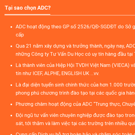
Tại sao chọn ADC?
ADC hoạt động theo GP số 2526/QĐ-SGDĐT do Sở gi
cấp
Qua 21 năm xây dựng và trưởng thành, ngày nay, ADC
những Công ty Tư Vấn Du Học có uy tín hàng đầu tại 
Là thành viên của Hiệp Hội TVDH Việt Nam (VIECA) v
tín như ICEF, ALPHE, ENGLISH UK …vv.
Là đại diện tuyển sinh chính thức của hơn 1.000 trườn
phong phú chương trình đào tạo tại các quốc gia hàng
Phương châm hoạt động của ADC “Trung thực, Chuyên
Đội ngũ tư vấn viên chuyên nghiệp được đào tạo tron
sát, tới thăm và làm việc tại các trường trên nhiều qu
Cung cấp Dịch vụ hỗ trợ hoàn hảo và chăm sóc toàn d