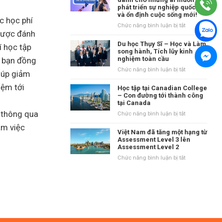
tại
phát triển sự nghiệp quốc tế
danh
Vương
và ổn định cuộc sống mới!
tiếng
quốc
c học phí
tại
ở
Chức năng bình luận bị tắt
Anh?
được đánh
vùng
New
Waikato,
Zealand
Du học Thụy Sĩ – Học và Làm
í học tập
New
–
song hành, Tích lũy kinh
Zealand
nghiệm toàn cầu
n bạn đồng
Điểm
đến
ở
Chức năng bình luận bị tắt
iúp giảm
dành
Du
cho
iệm tới
học
Học tập tại Canadian College
những
Thụy
– Con đường tới thành công
ai
tại Canada
Sĩ
muốn
–
í thông qua
ở
Chức năng bình luận bị tắt
phát
Học
Học
àm việc
triển
và
tập
Việt Nam đã tăng một hạng từ
sự
Làm
tại
Assessment Level 3 lên
nghiệp
song
Assessment Level 2
Canadian
quốc
hành,
College
ở
Chức năng bình luận bị tắt
tế
Tích
–
Việt
và
lũy
Con
Nam
ổn
kinh
đường
đã
định
nghiệm
tới
tăng
cuộc
toàn
thành
một
sống
cầu
công
hạng
mới!
tại
từ