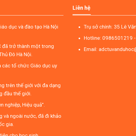
Liên hệ
áo dục và đào tạo Hà Nội
Trụ sở chính: 35 Lê Vă
Hotline: 0986501219 
 đã trở thành một trong
Email: adctuvanduho
Thủ Đô Hà Nội.
à các tổ chức Giáo dục uy
g trên thế giới với đa dạng
 đầu thế giới.
 nghiệp, Hiệu quả”.
g và ngoài nước, đã đi khảo
ốc gia.
iện cho học sinh.