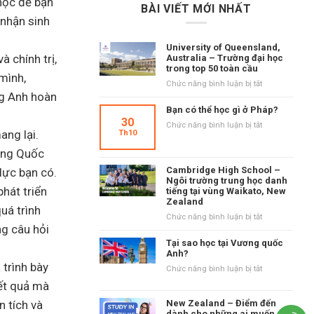
học để bạn
BÀI VIẾT MỚI NHẤT
 nhận sinh
University of Queensland,
 chính trị,
Australia – Trường đại học
trong top 50 toàn cầu
mình,
ở
Chức năng bình luận bị tắt
ng Anh hoàn
University
of
Bạn có thể học gì ở Pháp?
Queensland,
30
ở
Chức năng bình luận bị tắt
Australia
ng lại.
Th10
Bạn
–
có
ơng Quốc
Trường
thể
đại
Cambridge High School –
lực bạn có.
học
học
Ngôi trường trung học danh
gì
hát triển
tiếng tại vùng Waikato, New
trong
ở
Zealand
top
uá trình
Pháp?
50
ở
Chức năng bình luận bị tắt
toàn
ng câu hỏi
Cambridge
cầu
High
Tại sao học tại Vương quốc
School
Anh?
–
 trình bày
ở
Chức năng bình luận bị tắt
Ngôi
Tại
Kết quả mà
trường
sao
trung
n tích và
New Zealand – Điểm đến
học
học
dành cho những ai muốn