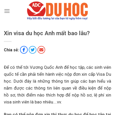
Chuyển
đến
nội
dung
Xin visa du học Anh mất bao lâu?
Chia sẻ:
Để có thể tới Vương Quốc Anh để học tập, các sinh viên
quốc tế cần phải tiến hành việc nộp đơn xin cấp Visa Du
học. Dưới đây là những thông tin giúp các bạn hiểu và
nắm được các thông tin liên quan về điều kiện để nộp
hồ sơ, thời điểm nào thích hợp để nộp hồ sơ, lệ phí xin
visa sinh viên là bao nhiêu….vv.
Bạn có thể nộp đơn xin thị thực du học để học tập tại